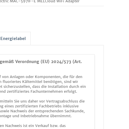
lectric MAC-597IF-E MELCloud WiFi Adapter
Energielabel
gemäß Verordnung (EU) 2024/573 (Art.
 von Anlagen oder Komponenten, die für den
n fluoriertes Kältemittel benötigen, sind wir
et sicherzustellen, dass die Installation durch ein
end zertifiziertes Fachunternehmen erfolgt.
mitteln Sie uns daher vor Vertragsabschluss die
g eines zertifizierten Fachbetriebs inklusive
 sowie Nachweis der entsprechenden Sachkunde,
ontage und Inbetriebnahme übernimmt.
en Nachweis ist ein Verkauf bzw. das