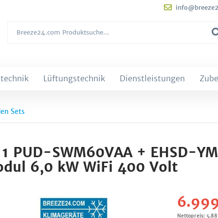
info@breeze
technik
Lüftungstechnik
Dienstleistungen
Zube
den Sets
t 2.11 PUD-SWM60VAA + EHSD-Y
ul 6,0 kW WiFi 400 Volt
6.999
Nettopreis: 5.88