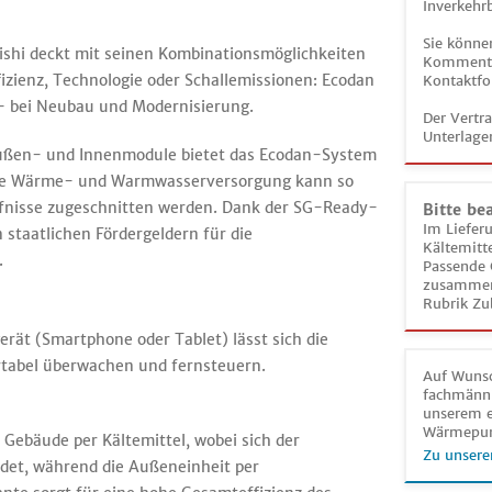
Inverkehrb
Sie könne
i deckt mit seinen Kombinationsmöglichkeiten
Kommentar
fizienz, Technologie oder Schallemissionen: Ecodan
Kontaktfo
 - bei Neubau und Modernisierung.
Der Vertr
Unterlage
ußen- und Innenmodule bietet das Ecodan-System
 Die Wärme- und Warmwasserversorgung kann so
dürfnisse zugeschnitten werden. Dank der SG-Ready-
Bitte be
Im Liefer
 staatlichen Fördergeldern für die
Kältemitt
.
Passende 
zusammeng
Rubrik Zu
ät (Smartphone oder Tablet) lässt sich die
tabel überwachen und fernsteuern.
Auf Wunsc
fachmänni
unserem e
Wärmepu
 Gebäude per Kältemittel, wobei sich der
Zu unsere
det, während die Außeneinheit per