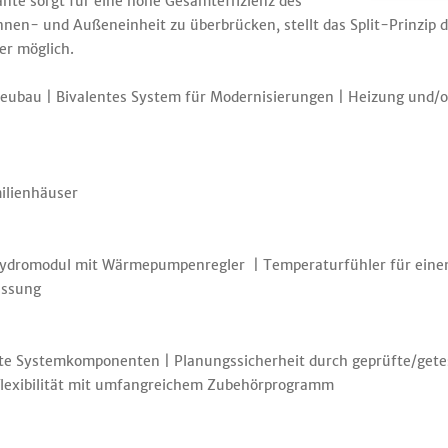
iante sorgt für eine hohe Gesamteffizienz des
en- und Außeneinheit zu überbrücken, stellt das Split-Prinzip di
er möglich.
ubau | Bivalentes System für Modernisierungen | Heizung und/o
ilienhäuser
ydromodul mit Wärmepumpenregler | Temperaturfühler für einen 
assung
mte Systemkomponenten | Planungssicherheit durch geprüfte/get
Flexibilität mit umfangreichem Zubehörprogramm