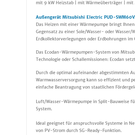
mit 9 kW Heizstab | mit Wärmeüberträger | m
Außengerät
Mitsubishi Electric PUD-SWM60V
Das Heizen mit einer Wärmepumpe bringt Ihnen u
Gegensatz zu einer Sole/Wasser- oder Wasser/W
Erdkollektorverlegungen oder Erdbohrungen im
Das Ecodan-Wärmepumpen-System von Mitsubishi 
Technologie oder Schallemissionen: Ecodan setz
Durch die optimal aufeinander abgestimmten A
Warmwasserversorgung kann so effizient und per
einfache Beantragung von staatlichen Förderge
Luft/Wasser-Wärmepumpe in Split-Bauweise fü
System.
Ideal geeignet für anspruchsvolle Systeme in N
von PV-Strom durch SG-Ready-Funktion.