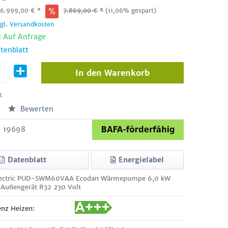
:
6.999,00
€
*
7.869,00
€
*
(11,06% gespart)
zgl. Versandkosten
: Auf Anfrage
tenblatt
In den
Warenkorb
k
Bewerten
19698
Datenblatt
Energielabel
Electric PUD-SWM60VAA Ecodan Wärmepumpe 6,0 kW
r Außengerät R32 230 Volt
enz Heizen: