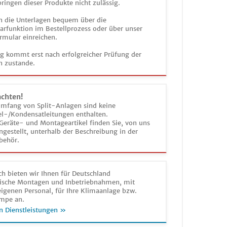
ringen dieser Produkte nicht zulässig.
n die Unterlagen bequem über die
funktion im Bestellprozess oder über unser
rmular einreichen.
ag kommt erst nach erfolgreicher Prüfung der
n zustande.
achten!
umfang von Split-Anlagen sind keine
el-/Kondensatleitungen enthalten.
Geräte- und Montageartikel finden Sie, von uns
estellt, unterhalb der Beschreibung in der
behör.
h bieten wir Ihnen für Deutschland
sche Montagen und Inbetriebnahmen, mit
igenen Personal, für Ihre Klimaanlage bzw.
mpe an.
n Dienstleistungen »