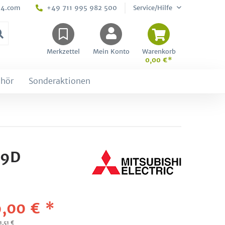
24.com
+49 711 995 982 500
Service/Hilfe
Merkzettel
Mein Konto
Warenkorb
0,00 €*
hör
Sonderaktionen
M9D
,00 € *
1,51 €