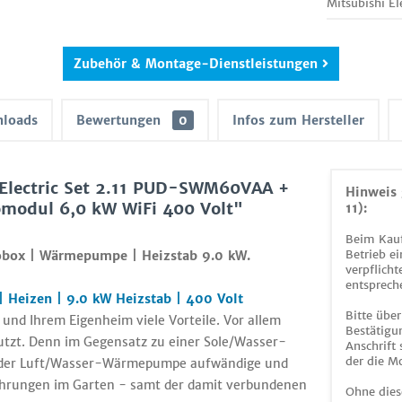
Mitsubishi E
Zubehör & Montage-Dienstleistungen
loads
Bewertungen
0
Infos zum Hersteller
 Electric Set 2.11 PUD-SWM60VAA +
Hinweis 
dul 6,0 kW WiFi 400 Volt"
11):
Beim Kauf
Betrieb ei
obox | Wärmepumpe | Heizstab 9.0 kW.
verpflicht
entsprech
 Heizen | 9.0 kW Heizstab | 400 Volt
Bitte über
nd Ihrem Eigenheim viele Vorteile. Vor allem
Bestätigun
utzt. Denn im Gegensatz zu einer Sole/Wasser-
Anschrift
der die M
r der Luft/Wasser-Wärmepumpe aufwändige und
bohrungen im Garten - samt der damit verbundenen
Ohne dies