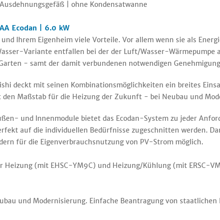
it Ausdehnungsgefäß | ohne Kondensatwanne
AA Ecodan | 6.0 kW
nd Ihrem Eigenheim viele Vorteile. Vor allem wenn sie als Energ
asser-Variante entfallen bei der der Luft/Wasser-Wärmepumpe a
 Garten - samt der damit verbundenen notwendigen Genehmigung
deckt mit seinen Kombinationsmöglichkeiten ein breites Einsat
t den Maßstab für die Heizung der Zukunft - bei Neubau und Mod
ußen- und Innenmodule bietet das Ecodan-System zu jeder Anfor
fekt auf die individuellen Bedürfnisse zugeschnitten werden. Da
ldern für die Eigenverbrauchsnutzung von PV-Strom möglich.
r Heizung (mit EHSC-YM9C) und Heizung/Kühlung (mit ERSC-VM
eubau und Modernisierung. Einfache Beantragung von staatlichen