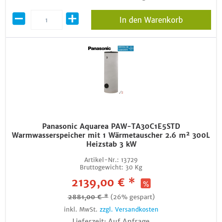
In den Warenkorb
Panasonic Aquarea PAW-TA30C1E5STD
Warmwasserspeicher mit 1 Wärmetauscher 2.6 m² 300L
Heizstab 3 kW
Artikel-Nr.:
13729
Bruttogewicht:
30 Kg
2139,00 € *
2881,00 € *
(26% gespart)
inkl. MwSt.
zzgl. Versandkosten
Lieferzeit: Auf Anfrage