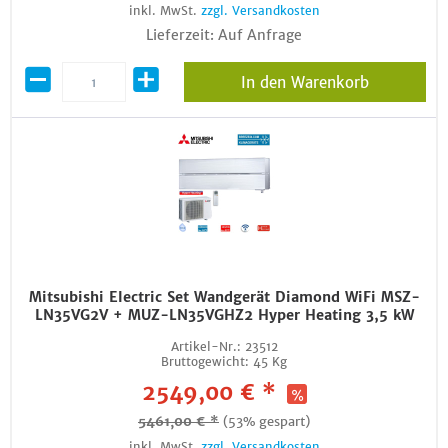
inkl. MwSt.
zzgl. Versandkosten
Lieferzeit: Auf Anfrage
In den Warenkorb
Mitsubishi Electric Set Wandgerät Diamond WiFi MSZ-
LN35VG2V + MUZ-LN35VGHZ2 Hyper Heating 3,5 kW
Artikel-Nr.:
23512
Bruttogewicht:
45 Kg
2549,00 € *
5461,00 € *
(53% gespart)
inkl. MwSt.
zzgl. Versandkosten