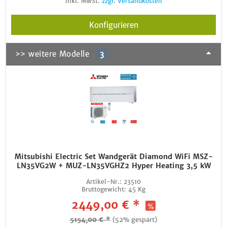
inkl. MwSt.
zzgl. Versandkosten
Konfigurieren
>> weitere Modelle
3
Mitsubishi Electric Set Wandgerät Diamond WiFi MSZ-
LN35VG2W + MUZ-LN35VGHZ2 Hyper Heating 3,5 kW
Artikel-Nr.:
23510
Bruttogewicht:
45 Kg
2449,00 € *
5154,00 € *
(52% gespart)