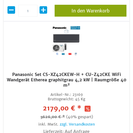
In den Warenkorb
Panasonic Set CS-XZ42CKEW-H + CU-Z42CKE WiFi
Wandgerät Etherea graphitgrau 4,2 kW | Raumgröße 40
m²
Artikel-Nr.:
23169
Bruttogewicht:
45 Kg
2179,00 € *
3626,00 € *
(40% gespart)
inkl. MwSt.
zzgl. Versandkosten
Lieferzeit: Auf Anfrage