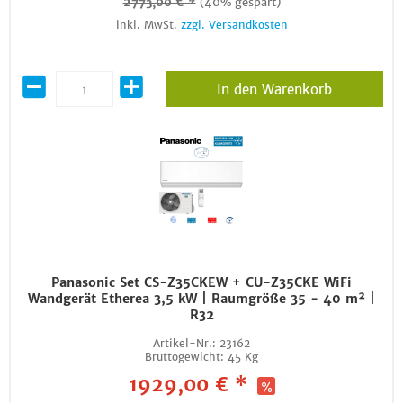
2773,00 € *
(40% gespart)
inkl. MwSt.
zzgl. Versandkosten
In den Warenkorb
Panasonic Set CS-Z35CKEW + CU-Z35CKE WiFi
Wandgerät Etherea 3,5 kW | Raumgröße 35 - 40 m² |
R32
Artikel-Nr.:
23162
Bruttogewicht:
45 Kg
1929,00 € *