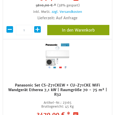
3810,00 € *
(38% gespart)
inkl. MwSt.
zzgl. Versandkosten
Lieferzeit: Auf Anfrage
In den Warenkorb
Panasonic Set CS-Z71CKEW + CU-Z71CKE WiFi
Wandgerät Etherea 7,1 kW | Raumgröße 70 - 75 m² |
R32
Artikel-Nr.:
23165
Bruttogewicht:
45 Kg
3470,00 € *