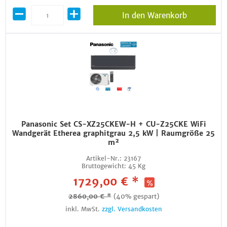
In den Warenkorb
Panasonic Set CS-XZ25CKEW-H + CU-Z25CKE WiFi
Wandgerät Etherea graphitgrau 2,5 kW | Raumgröße 25
m²
Artikel-Nr.:
23167
Bruttogewicht:
45 Kg
1729,00 € *
2860,00 € *
(40% gespart)
inkl. MwSt.
zzgl. Versandkosten