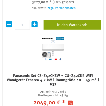
3227,00 € *
(40% gespart)
inkl. MwSt.
zzgl. Versandkosten
In den Warenkorb
Panasonic Set CS-Z42CKEW + CU-Z42CKE WiFi
Wandgerät Etherea 4,2 kW | Raumgröße 40 - 45 m² |
R32
Artikel-Nr.:
23163
Bruttogewicht:
45 Kg
2049,00 € *