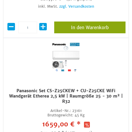
inkl. MwSt.
zzgl. Versandkosten
In den Warenkorb
Panasonic Set CS-Z25CKEW + CU-Z25CKE WiFi
Wandgerät Etherea 2,5 kW | Raumgröße 25 - 30 m² |
R32
Artikel-Nr.:
23161
Bruttogewicht:
45 Kg
1659,00 € *