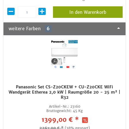
In den Warenkorb
weitere Farben
6
Panasonic Set CS-Z20CKEW + CU-Z20CKE WiFi
Wandgerät Etherea 2,0 kW | Raumgröße 20 - 25 m² |
R32
Artikel-Nr.:
23160
Bruttogewicht:
45 Kg
1399,00 € *
2267,00 € *
(38% gespart)