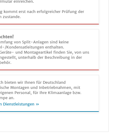
rmular einreichen.
ag kommt erst nach erfolgreicher Prüfung der
n zustande.
achten!
umfang von Split-Anlagen sind keine
el-/Kondensatleitungen enthalten.
Geräte- und Montageartikel finden Sie, von uns
estellt, unterhalb der Beschreibung in der
behör.
h bieten wir Ihnen für Deutschland
sche Montagen und Inbetriebnahmen, mit
igenen Personal, für Ihre Klimaanlage bzw.
mpe an.
n Dienstleistungen »