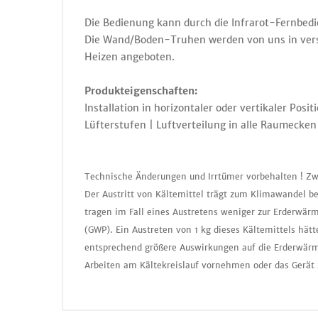
Die Bedienung kann durch die Infrarot-Fernbed
Die Wand/Boden-Truhen werden von uns in ver
Heizen angeboten.
Produkteigenschaften:
Installation in horizontaler oder vertikaler Posi
Lüfterstufen | Luftverteilung in alle Raumecken
Technische Änderungen und Irrtümer vorbehalten ! Zw
Der Austritt von Kältemittel trägt zum Klimawandel b
tragen im Fall eines Austretens weniger zur Erderwär
(GWP). Ein Austreten von 1 kg dieses Kältemittels hä
entsprechend größere Auswirkungen auf die Erderwärmu
Arbeiten am Kältekreislauf vornehmen oder das Gerät 