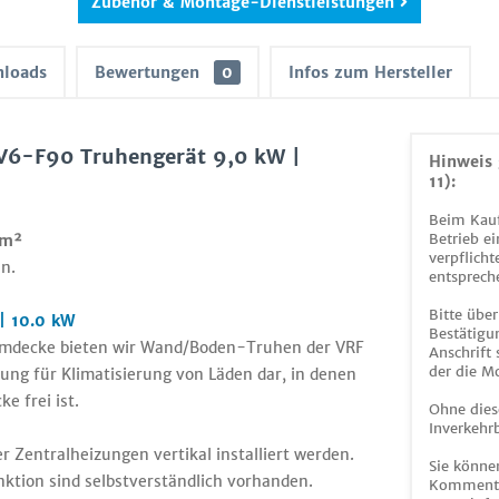
Zubehör & Montage-Dienstleistungen
loads
Bewertungen
0
Infos zum Hersteller
DV6-F90 Truhengerät 9,0 kW |
Hinweis 
11):
Beim Kauf
Betrieb ei
 m²
verpflicht
n.
entsprech
Bitte über
| 10.0 kW
Bestätigun
aumdecke bieten wir Wand/Boden-Truhen der VRF
Anschrift
der die M
sung für Klimatisierung von Läden dar, in denen
e frei ist.
Ohne dies
Inverkehrb
r Zentralheizungen vertikal installiert werden.
Sie könne
ktion sind selbstverständlich vorhanden.
Kommentar