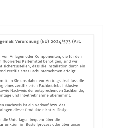
gemäß Verordnung (EU) 2024/573 (Art.
 von Anlagen oder Komponenten, die für den
n fluoriertes Kältemittel benötigen, sind wir
et sicherzustellen, dass die Installation durch ein
end zertifiziertes Fachunternehmen erfolgt.
mitteln Sie uns daher vor Vertragsabschluss die
g eines zertifizierten Fachbetriebs inklusive
 sowie Nachweis der entsprechenden Sachkunde,
ontage und Inbetriebnahme übernimmt.
en Nachweis ist ein Verkauf bzw. das
ringen dieser Produkte nicht zulässig.
n die Unterlagen bequem über die
funktion im Bestellprozess oder über unser