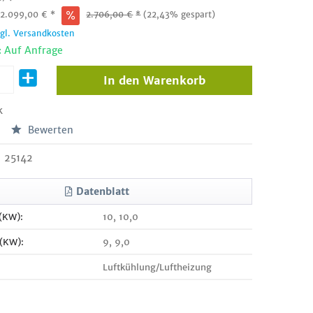
:
2.099,00
€
*
2.706,00
€
*
(22,43% gespart)
zgl. Versandkosten
: Auf Anfrage
In den
Warenkorb
k
Bewerten
25142
Datenblatt
 (KW):
10, 10,0
 (KW):
9, 9,0
Luftkühlung/Luftheizung