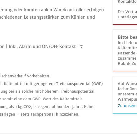
Kontaktfo
ienung oder komfortablen Wandcontroller erfolgen.
Der Vertr
schiedenen Leistungsstärken zum Kühlen und
Unterlage
Bitte be
Im Liefer
tion | Inkl. Alarm und ON/OFF Kontakt | 7
Kältemitt
Passende 
zusammeng
Rubrik Zu
ischenverkauf vorbehalten !
Auf Wunsc
ei. Kältemittel mit geringerem Treibhauspotential (GWP)
fachmänni
mung bei als solche mit höherem Treibhauspotential
unserem e
tte somit eine dem GWP-Wert des Kältemittels
Wärmepu
Zu unsere
ng als 1 kg CO2, bezogen auf hundert Jahre. Keine
zerlegen – stets Fachpersonal hinzuziehen.