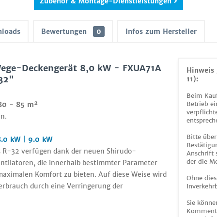
Zubehör & Montage-Dienstleistungen
loads
Bewertungen
0
Infos zum Hersteller
Wege-Deckengerät 8,0 kW - FXUA71A
Hinweis 
32"
11):
Beim Kauf
Betrieb ei
80 - 85 m²
verpflicht
n.
entsprech
Bitte über
.0 kW | 9.0 kW
Bestätigun
5 R-32 verfügen dank der neuen Shirudo-
Anschrift
der die M
ntilatoren, die innerhalb bestimmter Parameter
maximalen Komfort zu bieten. Auf diese Weise wird
Ohne dies
erbrauch durch eine Verringerung der
Inverkehrb
Sie könne
Kommentar