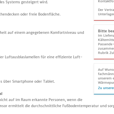
Kontaktfo
 des Systems gesteigert wird.
Der Vertr
chendecken oder freie Bodenfläche.
Unterlage
Bitte be
nheit auf einem angegebenen Komfortniveau und
Im Liefer
Kältemitt
Passende 
zusammeng
Rubrik Zu
r Luftausblaslamellen für eine effiziente Luft-
Auf Wunsc
fachmänni
unserem e
us über Smartphone oder Tablet.
Wärmepu
Zu unsere
al
nicht auf im Raum erkannte Personen, wenn die
ensor ermittelt die durchschnittliche Fußbodentemperatur und sor