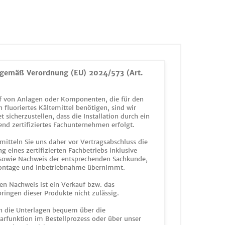
gemäß Verordnung (EU) 2024/573 (Art.
 von Anlagen oder Komponenten, die für den
n fluoriertes Kältemittel benötigen, sind wir
et sicherzustellen, dass die Installation durch ein
end zertifiziertes Fachunternehmen erfolgt.
mitteln Sie uns daher vor Vertragsabschluss die
g eines zertifizierten Fachbetriebs inklusive
 sowie Nachweis der entsprechenden Sachkunde,
ontage und Inbetriebnahme übernimmt.
en Nachweis ist ein Verkauf bzw. das
ringen dieser Produkte nicht zulässig.
n die Unterlagen bequem über die
funktion im Bestellprozess oder über unser