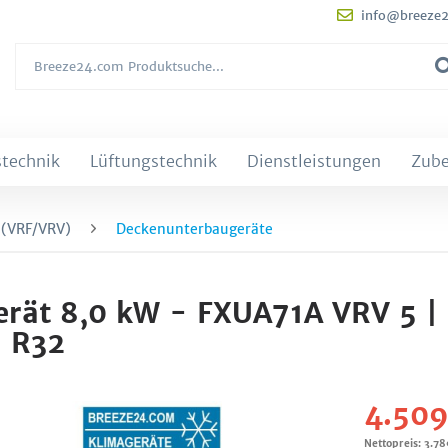
info@breeze
technik
Lüftungstechnik
Dienstleistungen
Zub
 (VRF/VRV)
Deckenunterbaugeräte
rät 8,0 kW - FXUA71A VRV 5 |
| R32
4.509
Nettopreis: 3.7