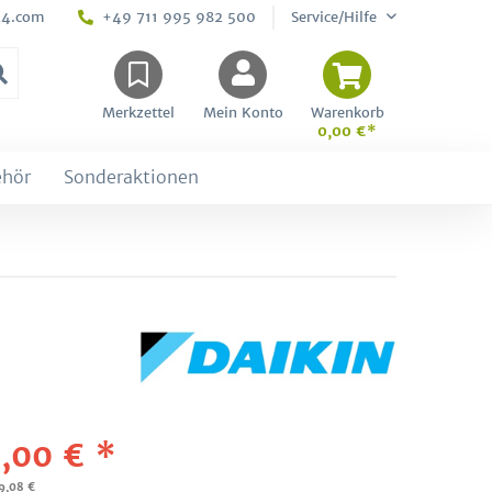
24.com
+49 711 995 982 500
Service/Hilfe
Merkzettel
Mein Konto
Warenkorb
0,00 €*
ehör
Sonderaktionen
,00 € *
89,08 €