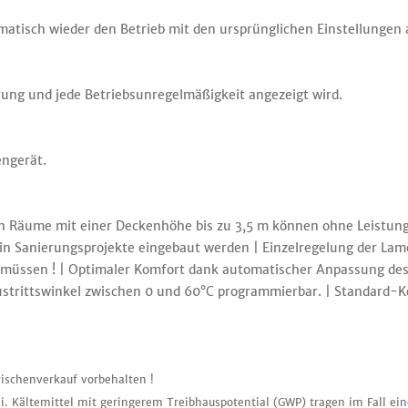
tisch wieder den Betrieb mit den ursprünglichen Einstellungen 
ung und jede Betriebsunregelmäßigkeit angezeigt wird.
engerät.
h Räume mit einer Deckenhöhe bis zu 3,5 m können ohne Leistungs
 in Sanierungsprojekte eingebaut werden | Einzelregelung der La
üssen ! | Optimaler Komfort dank automatischer Anpassung des L
Austrittswinkel zwischen 0 und 60°C programmierbar. | Standar
ischenverkauf vorbehalten !
i. Kältemittel mit geringerem Treibhauspotential (GWP) tragen im Fall ei