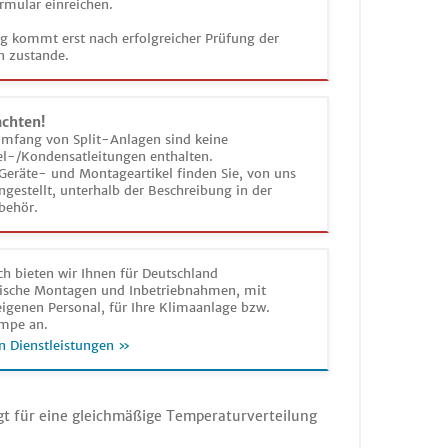
rmular einreichen.
ag kommt erst nach erfolgreicher Prüfung der
n zustande.
achten!
umfang von Split-Anlagen sind keine
el-/Kondensatleitungen enthalten.
Geräte- und Montageartikel finden Sie, von uns
estellt, unterhalb der Beschreibung in der
behör.
h bieten wir Ihnen für Deutschland
sche Montagen und Inbetriebnahmen, mit
igenen Personal, für Ihre Klimaanlage bzw.
mpe an.
n Dienstleistungen »
gt für eine gleichmäßige Temperaturverteilung