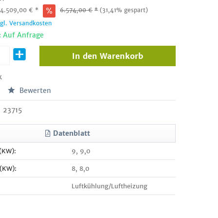
:
4.509,00
€
*
6.574,00
€
*
(31,41% gespart)
zgl. Versandkosten
: Auf Anfrage
In den
Warenkorb
k
Bewerten
23715
Datenblatt
 (KW):
9, 9,0
 (KW):
8, 8,0
Luftkühlung/Luftheizung