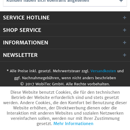
Kunden haben sich ebenfalls angesehen
SERVICE HOTLINE
SHOP SERVICE
INFORMATIONEN
NEWSLETTER
* Alle Preise inkl. gesetzl. Mehrwertsteuer zzgl.
Versandkosten
und
ggf. Nachnahmegebühren, wenn nicht anders beschrieben
© 2017 WobiTec GmbH. Alle Rechte vorbehalten.
Diese Website benutzt Cookies, die für den technischen
Betrieb der Website erforderlich sind und stets gesetzt
werden. Andere Cookies, die den Komfort bei Benutzung dieser
Website erhöhen, der Direktwerbung dienen oder die
Interaktion mit anderen Websites und sozialen Netzwerken
vereinfachen sollen, werden nur mit Ihrer Zustimmung
gesetzt.
Mehr Informationen