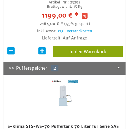
Artikel-Nr.:
23292
Bruttogewicht:
15 Kg
1199,00 € *
2184,00 € *
(45% gespart)
inkl. MwSt.
zzgl. Versandkosten
Lieferzeit: Auf Anfrage
In den Warenkorb
>> Pufferspeicher
2
S-Klima STS-WS-70 Puffertank 70 Liter für Serie SAS |