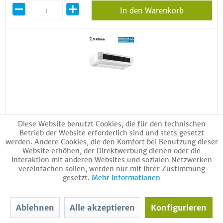
In den Warenkorb
S-Klima ESTSH/AF528-3DX-S Kaltwasser
Diese Website benutzt Cookies, die für den technischen
Deckenunterbaugerät 2-Leiter zum Heizen + Kühlen
Betrieb der Website erforderlich sind und stets gesetzt
9,4 kW
werden. Andere Cookies, die den Komfort bei Benutzung dieser
Website erhöhen, der Direktwerbung dienen oder die
Artikel-Nr.:
23256
Bruttogewicht:
15 Kg
Interaktion mit anderen Websites und sozialen Netzwerken
vereinfachen sollen, werden nur mit Ihrer Zustimmung
1549,00 € *
gesetzt.
Mehr Informationen
2648,00 € *
(42% gespart)
inkl. MwSt.
zzgl. Versandkosten
Ablehnen
Alle akzeptieren
Konfigurieren
Lieferzeit: Auf Anfrage