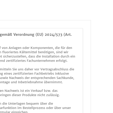
gemäß Verordnung (EU) 2024/573 (Art.
 von Anlagen oder Komponenten, die für den
n fluoriertes Kältemittel benötigen, sind wir
et sicherzustellen, dass die Installation durch ein
end zertifiziertes Fachunternehmen erfolgt.
mitteln Sie uns daher vor Vertragsabschluss die
g eines zertifizierten Fachbetriebs inklusive
 sowie Nachweis der entsprechenden Sachkunde,
ontage und Inbetriebnahme übernimmt.
en Nachweis ist ein Verkauf bzw. das
ringen dieser Produkte nicht zulässig.
n die Unterlagen bequem über die
funktion im Bestellprozess oder über unser
rmular einreichen.