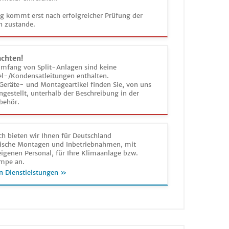
ag kommt erst nach erfolgreicher Prüfung der
n zustande.
achten!
umfang von Split-Anlagen sind keine
el-/Kondensatleitungen enthalten.
Geräte- und Montageartikel finden Sie, von uns
estellt, unterhalb der Beschreibung in der
behör.
h bieten wir Ihnen für Deutschland
sche Montagen und Inbetriebnahmen, mit
igenen Personal, für Ihre Klimaanlage bzw.
mpe an.
n Dienstleistungen »