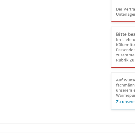
Der Vertr
Unterlage
Bitte be
Im Liefer
Kältemitt
Passende 
zusammeng
Rubrik Zu
Auf Wunsc
fachmänni
unserem e
Wärmepu
Zu unsere