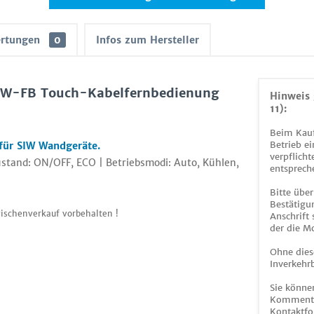
rtungen
0
Infos zum Hersteller
TW-FB Touch-Kabelfernbedienung
Hinweis 
11):
Beim Kauf
Betrieb ei
ür SIW Wandgeräte.
verpflicht
stand: ON/OFF, ECO | Betriebsmodi: Auto, Kühlen,
entsprech
Bitte über
Bestätigun
ischenverkauf vorbehalten !
Anschrift
der die M
Ohne dies
Inverkehrb
Sie könne
Kommentar
Kontaktfo