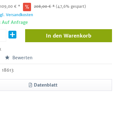
:
109,00
€
*
208,00
€
*
(47,6% gespart)
zgl. Versandkosten
: Auf Anfrage
In den
Warenkorb
k
Bewerten
18613
Datenblatt