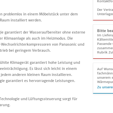
Kontaktfo
Der Vertr
nn problemlos in einem Möbelstück unter dem
Unterlage
aum installiert werden.
Bitte be
gie garantiert der Wasseraufbereiter ohne externe
Im Liefer
der Klimaanlage als auch im Heizmodus. Die
Kältemitt
Passende 
 DC-Wechselrichterkompressoren von Panasonic und
zusammeng
trieb bei geringem Verbrauch.
Rubrik Zu
ühlte Klimagerät garantiert hohe Leistung und
inträchtigung. Es lässt sich leicht in einem
Auf Wunsc
fachmänni
 jedem anderen kleinen Raum installieren.
unserem e
gie garantiert es hervorragende Leistungen.
Wärmepu
Zu unsere
echnologie und Lüftungssteuerung sorgt für
arung.