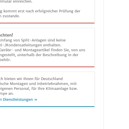
rmular einreichen.
ag kommt erst nach erfolgreicher Prüfung der
n zustande.
achten!
umfang von Split-Anlagen sind keine
el-/Kondensatleitungen enthalten.
Geräte- und Montageartikel finden Sie, von uns
estellt, unterhalb der Beschreibung in der
behör.
h bieten wir Ihnen für Deutschland
sche Montagen und Inbetriebnahmen, mit
igenen Personal, für Ihre Klimaanlage bzw.
mpe an.
n Dienstleistungen »