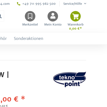
24.com
+49 711 995 982 500
Service/Hilfe
Merkzettel
Mein Konto
Warenkorb
0,00 €*
ehör
Sonderaktionen
W |
,00 € *
91,60 €