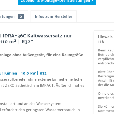
Zubehör & Montage-Dienstleistungen
rtungen
0
Infos zum Hersteller
t IDRA-36C Kaltwassersatz nur
Hinweis 
 110 m² | R32"
11):
Beim Kauf
Betrieb ei
aanlage ohne Außengerät, für eine Raumgröße
verpflicht
entsprech
Bitte über
r Kühlen | 10.0 kW | R32
Bestätigun
asseraufbereiter ohne externe Einheit eine hohe
Anschrift
der die M
mit ZERO ästhetischem IMPACT. Äußerlich hat es
Ohne dies
Inverkehrb
nstalliert und an das Wassersystem
Sie könne
d erfordert den geringsten Wasserverbrauch in
Kommentar