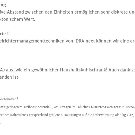
ung
ive Abstand zwischen den Einheiten ermöglichen sehr diskrete und
ektonischem Wert.
ie !
elrichtermanagementtechniken von IDRA next können wir eine erh
(A) aus, wie ein gewöhnlicher Haushaltskühlschrank! Auch dank sei
anden ist.
vorbehalten !
l mit geringerem Treibhauspotential (GWP) tragen im Fall eines Austretens weniger zur Erder
rt des Kältemittels entsprechend größere Auswirkungen auf die Erderwärmung als 1 kg CO2, b
.