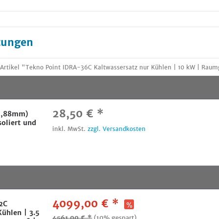
tungen
rtikel "Tekno Point IDRA-36C Kaltwassersatz nur Kühlen | 10 kW | Raumg
28,50 € *
15,88mm)
soliert und
inkl. MwSt.
zzgl. Versandkosten
4099,00 € *
2C
Kühlen | 3.5
4561,00 € *
(10% gespart)