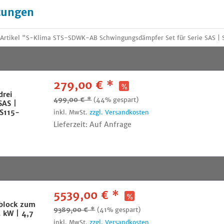
tungen
 Artikel "S-Klima STS-SDWK-AB Schwingungsdämpfer Set für Serie SAS |
279,00 € *
drei
499,00 € *
(44% gespart)
SAS |
S115-
inkl. MwSt.
zzgl. Versandkosten
Lieferzeit: Auf Anfrage
5539,00 € *
lock zum
9389,00 € *
(41% gespart)
 kW | 4,7
inkl. MwSt.
zzgl. Versandkosten