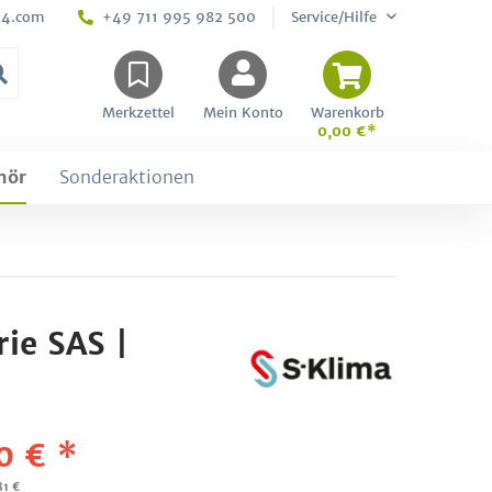
24.com
+49 711 995 982 500
Service/Hilfe
Merkzettel
Mein Konto
Warenkorb
0,00 €*
hör
Sonderaktionen
ie SAS |
0 € *
81 €