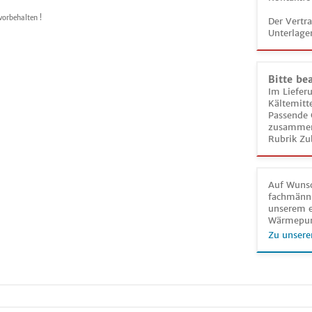
vorbehalten !
Der Vertr
Unterlage
Bitte be
Im Liefer
Kältemitt
Passende 
zusammeng
Rubrik Zu
Auf Wunsc
fachmänni
unserem e
Wärmepu
Zu unsere