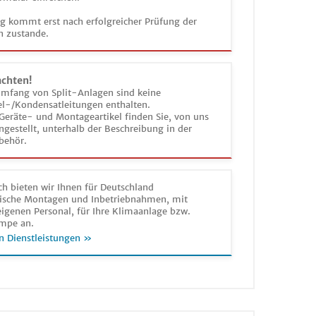
ag kommt erst nach erfolgreicher Prüfung der
n zustande.
achten!
umfang von Split-Anlagen sind keine
el-/Kondensatleitungen enthalten.
Geräte- und Montageartikel finden Sie, von uns
estellt, unterhalb der Beschreibung in der
behör.
h bieten wir Ihnen für Deutschland
sche Montagen und Inbetriebnahmen, mit
igenen Personal, für Ihre Klimaanlage bzw.
mpe an.
n Dienstleistungen »