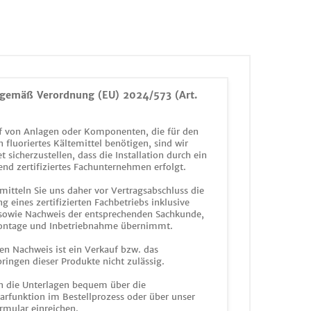
gemäß Verordnung (EU) 2024/573 (Art.
 von Anlagen oder Komponenten, die für den
n fluoriertes Kältemittel benötigen, sind wir
et sicherzustellen, dass die Installation durch ein
end zertifiziertes Fachunternehmen erfolgt.
mitteln Sie uns daher vor Vertragsabschluss die
g eines zertifizierten Fachbetriebs inklusive
 sowie Nachweis der entsprechenden Sachkunde,
ontage und Inbetriebnahme übernimmt.
en Nachweis ist ein Verkauf bzw. das
ringen dieser Produkte nicht zulässig.
n die Unterlagen bequem über die
funktion im Bestellprozess oder über unser
rmular einreichen.