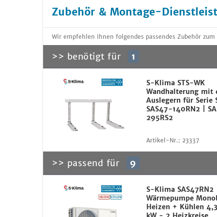
Zubehör & Montage-Dienstleis
Wir empfehlen Ihnen folgendes passendes Zubehör zum
>> benötigt für
1
S-Klima STS-WK
Wandhalterung mit 
Auslegern für Serie 
SAS47-140RN2 | SA
295RS2
Artikel-Nr.:
23337
>> passend für
9
S-Klima SAS47RN2
Wärmepumpe Monob
Heizen + Kühlen 4,3
kW - 2 Heizkreise