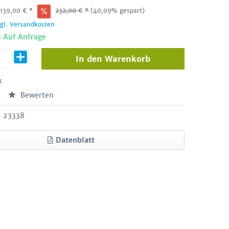
:
139,00
€
*
232,00
€
*
(40,09% gespart)
zgl. Versandkosten
: Auf Anfrage
In den
Warenkorb
k
Bewerten
23338
Datenblatt