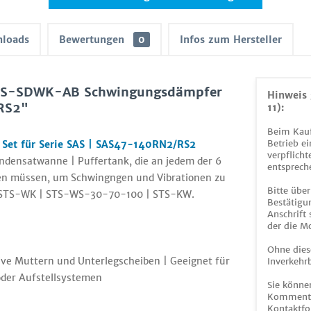
loads
Bewertungen
0
Infos zum Hersteller
STS-SDWK-AB Schwingungsdämpfer
Hinweis 
/RS2"
11):
Beim Kauf
Betrieb ei
et für Serie SAS | SAS47-140RN2/RS2
verpflicht
densatwanne | Puffertank, die an jedem der 6
entsprech
den müssen, um Schwingngen und Vibrationen zu
Bitte über
er STS-WK | STS-WS-30-70-100 | STS-KW.
Bestätigun
Anschrift
der die M
Ohne dies
sive Muttern und Unterlegscheiben | Geeignet für
Inverkehrb
oder Aufstellsystemen
Sie könne
Kommentar
Kontaktfo