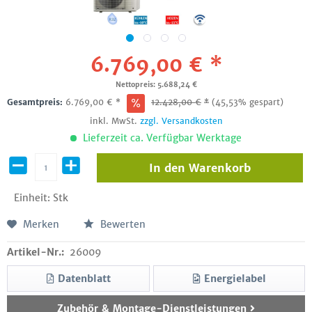
6.769,00 € *
Nettopreis: 5.688,24 €
Gesamtpreis:
6.769,00
€
*
12.428,00
€
*
(45,53% gespart)
inkl. MwSt.
zzgl. Versandkosten
Lieferzeit ca. Verfügbar Werktage
In den
Warenkorb
Einheit:
Stk
Merken
Bewerten
Artikel-Nr.:
26009
Datenblatt
Energielabel
Zubehör & Montage-Dienstleistungen