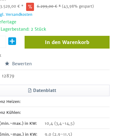
:
3.529,00
€
*
6.299,00
€
*
(43,98% gespart)
zgl. Versandkosten
efertage
 Lagerbestand: 2 Stück
In den
Warenkorb
k
Bewerten
12879
Datenblatt
enz Heizen:
enz Kühlen:
 (min.~max.) in KW:
10,4 (3,4~14,5)
 (min.~max.) in KW:
9,0 (2,9~11,5)