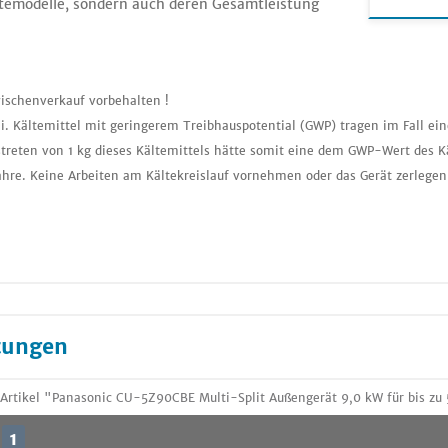
temodelle, sondern auch deren Gesamtleistung
ischenverkauf vorbehalten !
i. Kältemittel mit geringerem Treibhauspotential (GWP) tragen im Fall ei
treten von 1 kg dieses Kältemittels hätte somit eine dem GWP-Wert des K
ahre. Keine Arbeiten am Kältekreislauf vornehmen oder das Gerät zerlegen
tungen
rtikel "Panasonic CU-5Z90CBE Multi-Split Außengerät 9,0 kW für bis zu 
1