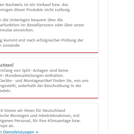
en Nachweis ist ein Verkauf bzw. das
ringen dieser Produkte nicht zulässig.
n die Unterlagen bequem über die
funktion im Bestellprozess oder über unser
rmular einreichen.
ag kommt erst nach erfolgreicher Prüfung der
n zustande.
achten!
umfang von Split-Anlagen sind keine
el-/Kondensatleitungen enthalten.
Geräte- und Montageartikel finden Sie, von uns
estellt, unterhalb der Beschreibung in der
behör.
h bieten wir Ihnen für Deutschland
sche Montagen und Inbetriebnahmen, mit
igenen Personal, für Ihre Klimaanlage bzw.
mpe an.
n Dienstleistungen »