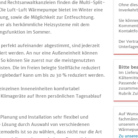
nd Rechtsanwaltkanzleien finden die Multi-Split-
Ohne dies
 Die Luft-Luft Wärmepumpe bietet im Winter eine
Inverkehrb
ng, sowie die Möglichkeit zur Entfeuchtung.
Sie könne
ller als herkömmliche Heizsysteme mit dem
Kommentar
Kontaktfo
tungsfunktion im Sommer.
Der Vertr
 perfekt aufeinander abgestimmt, sind jederzeit
Unterlage
niert werden. An nur eine Außeneinheit können
So können Sie zuerst nur die meistgenutzten
Bitte be
ten. Die im Freien belegte Stellfläche reduziert
Im Liefer
ergiebedarf kann um bis zu 30 % reduziert werden.
Kältemitt
Passende 
zusammeng
 einzelnen Inneneinheiten komfortabel
Rubrik Zu
Klimageräte auf Ihren persönlichen Tagesablauf
Auf Wunsc
 Planung und Installation sehr flexibel und
fachmänni
 Lösung durch Auswahl von verschiedenen
unserem e
Wärmepu
modells ist so zu wählen, dass nicht nur die Art
Zu unsere