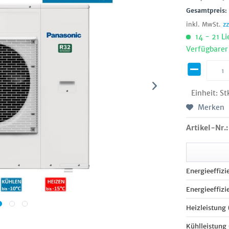
Gesamtpreis
inkl. MwSt.
z
14 - 21 Li
Verfügbarer
Einheit:
St
Merken
Artikel-Nr.:
Energieeffizi
Energieeffizi
Heizleistung
Kühlleistung