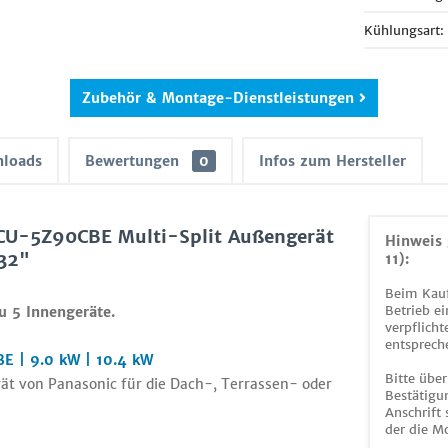
Kühlungsart:
Zubehör & Montage-Dienstleistungen
loads
Bewertungen
0
Infos zum Hersteller
CU-5Z90CBE Multi-Split Außengerät
Hinweis 
R32"
11):
Beim Kauf
Betrieb ei
zu
5 Innengeräte.
verpflicht
entsprech
E | 9.0 kW | 10.4 kW
Bitte über
rät von Panasonic für die Dach-, Terrassen- oder
Bestätigun
Anschrift
der die M