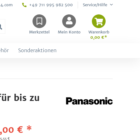
24.com
+49 711 995 982 500
Service/Hilfe
Merkzettel
Mein Konto
Warenkorb
0,00 €*
ehör
Sonderaktionen
ür bis zu
,00 € *
65,55 €