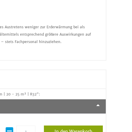
nes Austretens weniger zur Erderwärmung bei als
ältemittels entsprechend größere Auswirkungen auf
 – stets Fachpersonal hinzuziehen.
m | 20 - 25 m² | R32":
In den Warenkorb