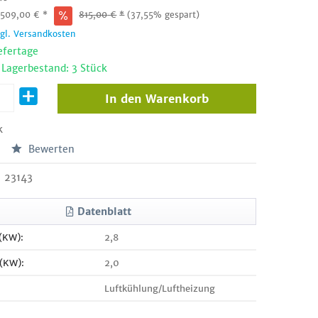
:
509,00
€
*
815,00
€
*
(37,55% gespart)
zgl. Versandkosten
efertage
 Lagerbestand: 3 Stück
In den
Warenkorb
k
Bewerten
23143
Datenblatt
 (KW):
2,8
 (KW):
2,0
Luftkühlung/Luftheizung