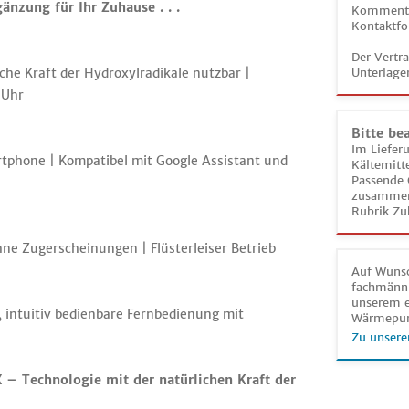
nzung für Ihr Zuhause . . .
Kommentar
Kontaktfo
Der Vertr
che Kraft der Hydroxylradikale nutzbar |
Unterlage
 Uhr
Bitte be
Im Liefer
tphone | Kompatibel mit Google Assistant und
Kältemitt
Passende 
zusammeng
Rubrik Zu
ne Zugerscheinungen | Flüsterleiser Betrieb
Auf Wunsc
fachmänni
unserem e
 intuitiv bedienbare Fernbedienung mit
Wärmepu
Zu unsere
 – Technologie mit der natürlichen Kraft der