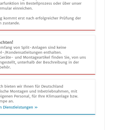
funktion im Bestellprozess oder über unser
rmular einreichen.
ag kommt erst nach erfolgreicher Prüfung der
n zustande.
achten!
umfang von Split-Anlagen sind keine
el-/Kondensatleitungen enthalten.
Geräte- und Montageartikel finden Sie, von uns
estellt, unterhalb der Beschreibung in der
behör.
h bieten wir Ihnen für Deutschland
sche Montagen und Inbetriebnahmen, mit
igenen Personal, für Ihre Klimaanlage bzw.
mpe an.
n Dienstleistungen »