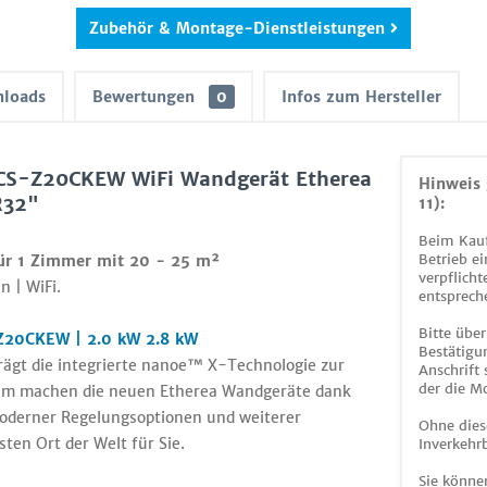
Zubehör & Montage-Dienstleistungen
loads
Bewertungen
0
Infos zum Hersteller
 CS-Z20CKEW WiFi Wandgerät Etherea
Hinweis 
R32"
11):
Beim Kauf
Betrieb ei
ür 1 Zimmer mit 20 - 25 m²
verpflicht
n | WiFi.
entsprech
Bitte über
-Z20CKEW | 2.0 kW 2.8 kW
Bestätigun
trägt die integrierte nanoe™ X-Technologie zur
Anschrift
der die M
dem machen die neuen Etherea Wandgeräte dank
moderner Regelungsoptionen und weiterer
Ohne dies
ten Ort der Welt für Sie.
Inverkehrb
Sie könne