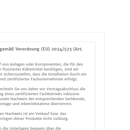
gemäß Verordnung (EU) 2024/573 (Art.
 von Anlagen oder Komponenten, die für den
n fluoriertes Kältemittel benötigen, sind wir
et sicherzustellen, dass die Installation durch ein
end zertifiziertes Fachunternehmen erfolgt.
mitteln Sie uns daher vor Vertragsabschluss die
g eines zertifizierten Fachbetriebs inklusive
 sowie Nachweis der entsprechenden Sachkunde,
ontage und Inbetriebnahme übernimmt.
en Nachweis ist ein Verkauf bzw. das
ringen dieser Produkte nicht zulässig.
n die Unterlagen bequem über die