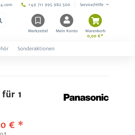
24.com
+49 711 995 982 500
Service/Hilfe
Merkzettel
Mein Konto
Warenkorb
0,00 €*
ehör
Sonderaktionen
für 1
0 € *
,73 €