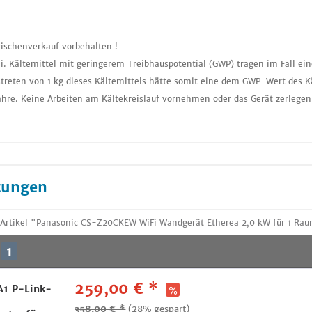
ischenverkauf vorbehalten !
i. Kältemittel mit geringerem Treibhauspotential (GWP) tragen im Fall ei
treten von 1 kg dieses Kältemittels hätte somit eine dem GWP-Wert des K
ahre. Keine Arbeiten am Kältekreislauf vornehmen oder das Gerät zerlegen
tungen
Artikel "Panasonic CS-Z20CKEW WiFi Wandgerät Etherea 2,0 kW für 1 Rau
1
259,00 € *
A1 P-Link-
358,00 € *
(28% gespart)