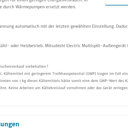
gen für einen geringen Energieverbrauch. In
eme durch Wärmepumpen ersetzt werden.
pannung automatisch mit der letzten gewählten Einstellung. Dadur
hl- oder Heizbetrieb. Mitsubishi Electric Multisplit-Außengerät 
ischenverkauf vorbehalten !
i. Kältemittel mit geringerem Treibhauspotential (GWP) tragen im Fall ei
treten von 1 kg dieses Kältemittels hätte somit eine dem GWP-Wert des K
ahre. Keine Arbeiten am Kältekreislauf vornehmen oder das Gerät zerlegen
tungen