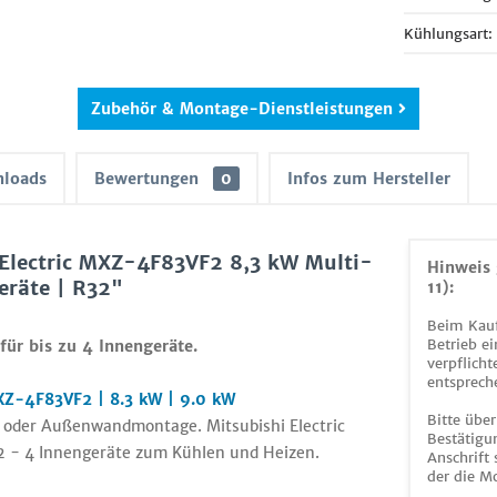
Kühlungsart:
Zubehör & Montage-Dienstleistungen
loads
Bewertungen
0
Infos zum Hersteller
Electric MXZ-4F83VF2 8,3 kW Multi-
Hinweis 
eräte | R32"
11):
Beim Kauf
Betrieb ei
 für
bis zu
4 Innengeräte.
verpflicht
entsprech
MXZ-4F83VF2 | 8.3 kW | 9.0 kW
Bitte über
 oder Außenwandmontage. Mitsubishi Electric
Bestätigun
2 - 4 Innengeräte zum Kühlen und Heizen.
Anschrift
der die M