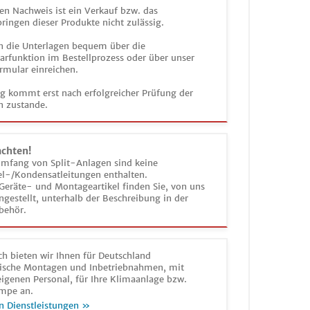
en Nachweis ist ein Verkauf bzw. das
ringen dieser Produkte nicht zulässig.
n die Unterlagen bequem über die
funktion im Bestellprozess oder über unser
rmular einreichen.
ag kommt erst nach erfolgreicher Prüfung der
n zustande.
achten!
umfang von Split-Anlagen sind keine
el-/Kondensatleitungen enthalten.
Geräte- und Montageartikel finden Sie, von uns
estellt, unterhalb der Beschreibung in der
behör.
h bieten wir Ihnen für Deutschland
sche Montagen und Inbetriebnahmen, mit
igenen Personal, für Ihre Klimaanlage bzw.
mpe an.
n Dienstleistungen »