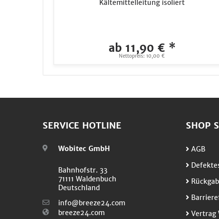
Kältemittelleitung isoliert
ab 11,90 € *
Nettopreis: 10,00 €
SERVICE HOTLINE
SHOP S
Wobitec GmbH
AGB
Defektes
Bahnhofstr. 33
71111 Waldenbuch
Rückgab
Deutschland
Barriere
info@breeze24.com
breeze24.com
Vertrag 