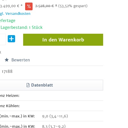
:
3.499,00
€
*
7.528,00
€
*
(53,52% gespart)
zgl. Versandkosten
efertage
 Lagerbestand: 1 Stück
In den
Warenkorb
k
Bewerten
17188
Datenblatt
enz Heizen:
enz Kühlen:
 (min.~max.) in KW:
9,0 (3,4~11,6)
 (min.~max.) in KW:
8,3 (3,7~9,2)