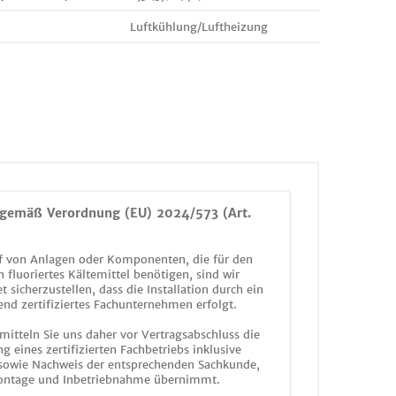
Luftkühlung/Luftheizung
gemäß Verordnung (EU) 2024/573 (Art.
 von Anlagen oder Komponenten, die für den
n fluoriertes Kältemittel benötigen, sind wir
et sicherzustellen, dass die Installation durch ein
end zertifiziertes Fachunternehmen erfolgt.
mitteln Sie uns daher vor Vertragsabschluss die
g eines zertifizierten Fachbetriebs inklusive
 sowie Nachweis der entsprechenden Sachkunde,
ontage und Inbetriebnahme übernimmt.