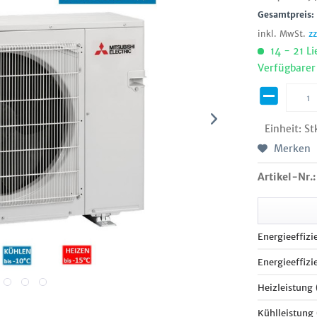
Gesamtpreis
inkl. MwSt.
z
14 - 21 Li
Verfügbarer
Einheit:
St
Merken
Artikel-Nr.:
Energieeffizi
Energieeffizi
Heizleistung
Kühlleistung