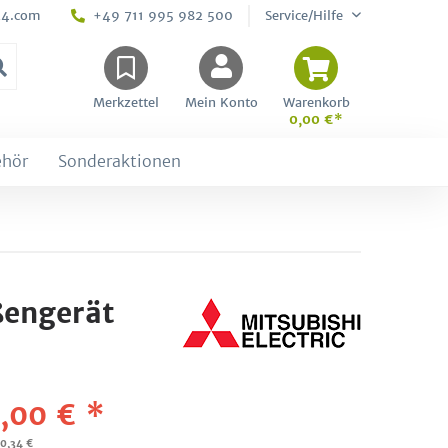
24.com
+49 711 995 982 500
Service/Hilfe
Merkzettel
Mein Konto
Warenkorb
0,00 €*
ehör
Sonderaktionen
ßengerät
,00 € *
40,34 €