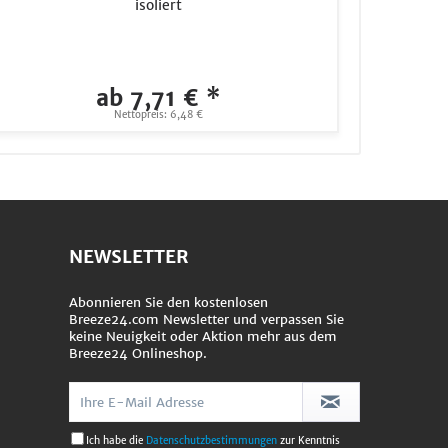
isoliert
Diamond
LN25VG
ab 7,71 € *
739,
Nettopreis: 6,48 €
N
NEWSLETTER
Abonnieren Sie den kostenlosen
Breeze24.com Newsletter und verpassen Sie
keine Neuigkeit oder Aktion mehr aus dem
Breeze24 Onlineshop.
Ich habe die
Datenschutzbestimmungen
zur Kenntnis