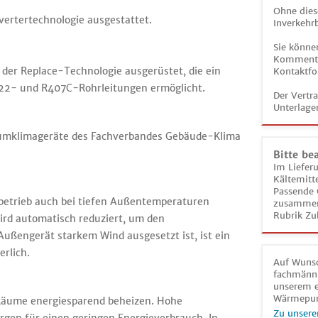
Ohne dies
vertertechnologie ausgestattet.
Inverkehrb
Sie könne
Kommentar
der Replace-Technologie ausgerüstet, die ein
Kontaktfo
22- und R407C-Rohrleitungen ermöglicht.
Der Vertr
Unterlage
Raumklimageräte des Fachverbandes Gebäude-Klima
Bitte be
Im Liefer
Kältemitt
Passende 
hlbetrieb auch bei tiefen Außentemperaturen
zusammeng
Rubrik Zu
ird automatisch reduziert, um den
Außengerät starkem Wind ausgesetzt ist, ist ein
erlich.
Auf Wunsc
fachmänni
unserem e
Wärmepu
Räume energiesparend beheizen. Hohe
Zu unsere