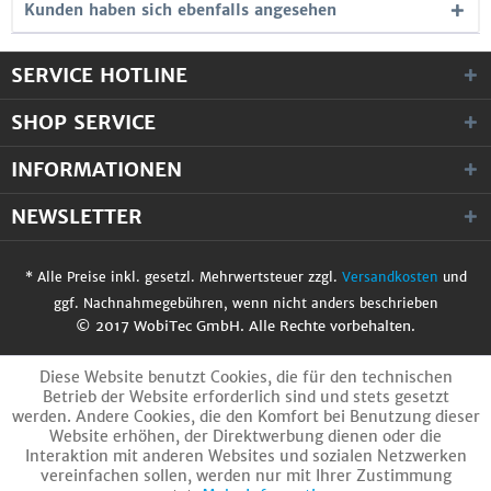
Kunden haben sich ebenfalls angesehen
SERVICE HOTLINE
SHOP SERVICE
INFORMATIONEN
NEWSLETTER
* Alle Preise inkl. gesetzl. Mehrwertsteuer zzgl.
Versandkosten
und
ggf. Nachnahmegebühren, wenn nicht anders beschrieben
© 2017 WobiTec GmbH. Alle Rechte vorbehalten.
Diese Website benutzt Cookies, die für den technischen
Betrieb der Website erforderlich sind und stets gesetzt
werden. Andere Cookies, die den Komfort bei Benutzung dieser
Website erhöhen, der Direktwerbung dienen oder die
Interaktion mit anderen Websites und sozialen Netzwerken
vereinfachen sollen, werden nur mit Ihrer Zustimmung