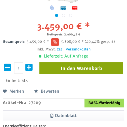
3.459,00 € *
Nettopreis: 2.906,72 €
Gesamtpreis:
3.459,00
€
*
5.808,00
€
*
(40,44% gespart)
inkl. MwSt.
zzgl. Versandkosten
Lieferzeit: Auf Anfrage
In den
Warenkorb
Einheit:
Stk
Merken
Bewerten
Artikel-Nr.:
27269
Datenblatt
Energieeffizienz Heizen: