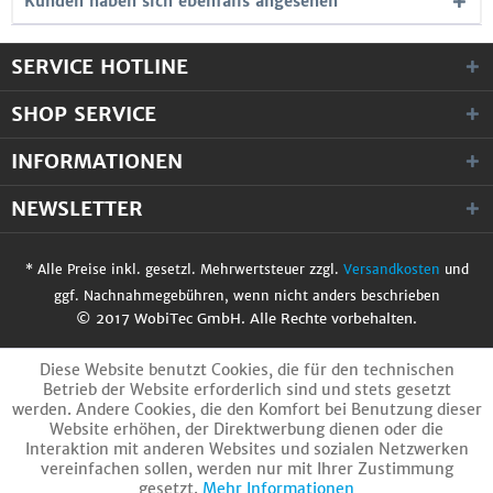
Kunden haben sich ebenfalls angesehen
SERVICE HOTLINE
SHOP SERVICE
INFORMATIONEN
NEWSLETTER
* Alle Preise inkl. gesetzl. Mehrwertsteuer zzgl.
Versandkosten
und
ggf. Nachnahmegebühren, wenn nicht anders beschrieben
© 2017 WobiTec GmbH. Alle Rechte vorbehalten.
Diese Website benutzt Cookies, die für den technischen
Betrieb der Website erforderlich sind und stets gesetzt
werden. Andere Cookies, die den Komfort bei Benutzung dieser
Website erhöhen, der Direktwerbung dienen oder die
Interaktion mit anderen Websites und sozialen Netzwerken
vereinfachen sollen, werden nur mit Ihrer Zustimmung
gesetzt.
Mehr Informationen