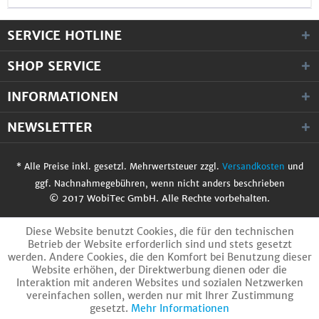
SERVICE HOTLINE
SHOP SERVICE
INFORMATIONEN
NEWSLETTER
* Alle Preise inkl. gesetzl. Mehrwertsteuer zzgl.
Versandkosten
und
ggf. Nachnahmegebühren, wenn nicht anders beschrieben
© 2017 WobiTec GmbH. Alle Rechte vorbehalten.
Diese Website benutzt Cookies, die für den technischen
Betrieb der Website erforderlich sind und stets gesetzt
werden. Andere Cookies, die den Komfort bei Benutzung dieser
Website erhöhen, der Direktwerbung dienen oder die
Interaktion mit anderen Websites und sozialen Netzwerken
vereinfachen sollen, werden nur mit Ihrer Zustimmung
gesetzt.
Mehr Informationen