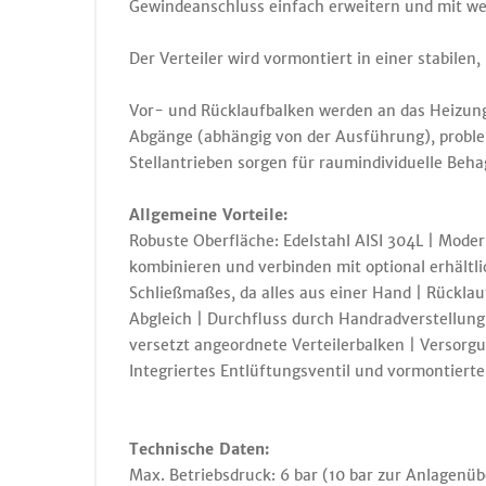
Gewindeanschluss einfach erweitern und mit wei
Der Verteiler wird vormontiert in einer stabilen,
Vor- und Rücklaufbalken werden an das Heizung
Abgänge (abhängig von der Ausführung), proble
Stellantrieben sorgen für raumindividuelle Behag
Allgemeine Vorteile:
Robuste Oberfläche: Edelstahl AISI 304L | Mode
kombinieren und verbinden mit optional erhältli
Schließmaßes, da alles aus einer Hand | Rückla
Abgleich | Durchfluss durch Handradverstellun
versetzt angeordnete Verteilerbalken | Versorg
Integriertes Entlüftungsventil und vormontier
Technische Daten:
Max. Betriebsdruck: 6 bar (10 bar zur Anlagenü