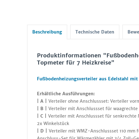
Beschreibung
Technische Daten
Bewe
Produktinformationen "Fußbodenhei
Topmeter für 7 Heizkreise"
Fußbodenheizungsverteiler aus Edelstahl mit 
Erhältliche Ausführungen:
| A |
Verteiler ohne Anschlussset: Verteiler vor
| B |
Verteiler mit Anschlussset für waagrechte
| C |
Verteiler mit Anschlussset für senkrechte 
2x Winkelstück
| D |
Verteiler mit WMZ-Anschlussset 110 mm fü
Anschluss-Set für Wärmezähler mit 3/4 Zoll-G