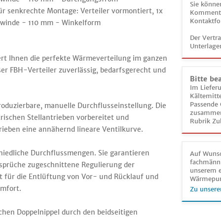
Sie könne
r senkrechte Montage: Verteiler vormontiert, 1x
Kommentar
Kontaktfo
ewinde - 110 mm - Winkelform
Der Vertr
Unterlage
ert Ihnen die perfekte Wärmeverteilung im ganzen
ser FBH-Verteiler zuverlässig, bedarfsgerecht und
Bitte be
Im Liefer
Kältemitt
Passende 
oduzierbare, manuelle Durchflusseinstellung. Die
zusammeng
trischen Stellantrieben vorbereitet und
Rubrik Zu
rieben eine annähernd lineare Ventilkurve.
hiedliche Durchflussmengen. Sie garantieren
Auf Wunsc
fachmänni
nsprüche zugeschnittene Regulierung der
unserem e
 für die Entlüftung von Vor- und Rücklauf und
Wärmepu
omfort.
Zu unsere
lichen Doppelnippel durch den beidseitigen