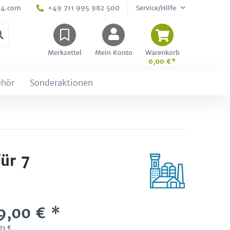
24.com
+49 711 995 982 500
Service/Hilfe
Merkzettel
Mein Konto
Warenkorb
0,00 €*
ehör
Sonderaktionen
ür 7
9,00 € *
,03 €