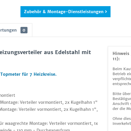
Zubehör & Montage-Dienstleistungen
rtungen
0
zungsverteiler aus Edelstahl mit
Hinweis 
11):
Beim Kauf
Betrieb ei
Topmeter für 7 Heizkreise.
verpflicht
entsprech
Bitte über
montiert
Bestätigun
 Montage: Verteiler vormontiert, 2x Kugelhahn 1"
Anschrift
der die M
Montage: Verteiler vormontiert, 2x Kugelhahn 1",
Ohne dies
r waagrechte Montage: Verteiler vormontiert, 1x
Inverkehrb
ewinde - 110 mm - Durchgangsfrom