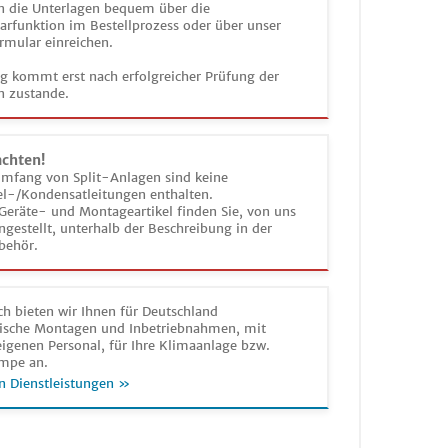
n die Unterlagen bequem über die
funktion im Bestellprozess oder über unser
rmular einreichen.
ag kommt erst nach erfolgreicher Prüfung der
n zustande.
achten!
umfang von Split-Anlagen sind keine
el-/Kondensatleitungen enthalten.
Geräte- und Montageartikel finden Sie, von uns
estellt, unterhalb der Beschreibung in der
behör.
h bieten wir Ihnen für Deutschland
sche Montagen und Inbetriebnahmen, mit
igenen Personal, für Ihre Klimaanlage bzw.
mpe an.
n Dienstleistungen »