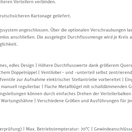
teren Verteilern verbinden.
 rutschsicheren Kartonage geliefert.
ssystem angeschlossen. Über die optionalen Verschraubungen lass
mlos anschließen. Die ausgelegte Durchflussmenge wird je Krei
lichkeit.
rnes, edles Design | Höhere Durchflusswerte dank größerem Quersc
chem Doppelnippel | Ventilober- und -unterteil selbst zentrieren
ufventile zur Aufnahme elektrischer Stellantriebe vorbereitet | 
g manuell regulierbar | Flache Metallbügel mit schalldämmenden
ungsleitungen können durch einfaches Drehen der Verteilerbalken 
te Wartungshähne | Verschiedene Größen und Ausführungen für je
berprüfung) | Max. Betriebstempteratur: 70°C | Gewindeanschlüss