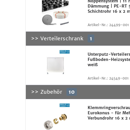
Noppensystem | 11
Dämmung | PE-RT 
Schichtrohr 16 x 2
Artikel-Nr.:
24499-001
>> Verteilerschrank
1
Unterputz-Verteiler
Fußboden-Heizsyst
weiß
Artikel-Nr.:
24549-001
>> Zubehör
10
Klemmringverschra
Eurokonus - für Me
Verbundrohr 16 x 