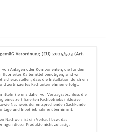
gemäß Verordnung (EU) 2024/573 (Art.
 von Anlagen oder Komponenten, die für den
n fluoriertes Kältemittel benötigen, sind wir
et sicherzustellen, dass die Installation durch ein
end zertifiziertes Fachunternehmen erfolgt.
mitteln Sie uns daher vor Vertragsabschluss die
g eines zertifizierten Fachbetriebs inklusive
 sowie Nachweis der entsprechenden Sachkunde,
ontage und Inbetriebnahme übernimmt.
en Nachweis ist ein Verkauf bzw. das
ringen dieser Produkte nicht zulässig.