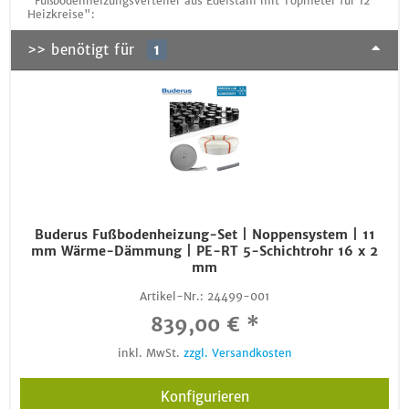
"Fußbodenheizungsverteiler aus Edelstahl mit Topmeter für 12
Heizkreise":
>> benötigt für
1
Buderus Fußbodenheizung-Set | Noppensystem | 11
mm Wärme-Dämmung | PE-RT 5-Schichtrohr 16 x 2
mm
Artikel-Nr.:
24499-001
839,00 € *
inkl. MwSt.
zzgl. Versandkosten
Konfigurieren