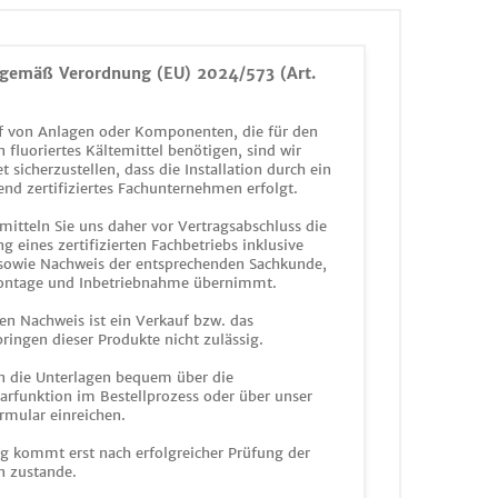
gemäß Verordnung (EU) 2024/573 (Art.
 von Anlagen oder Komponenten, die für den
n fluoriertes Kältemittel benötigen, sind wir
et sicherzustellen, dass die Installation durch ein
end zertifiziertes Fachunternehmen erfolgt.
mitteln Sie uns daher vor Vertragsabschluss die
g eines zertifizierten Fachbetriebs inklusive
 sowie Nachweis der entsprechenden Sachkunde,
ontage und Inbetriebnahme übernimmt.
en Nachweis ist ein Verkauf bzw. das
ringen dieser Produkte nicht zulässig.
n die Unterlagen bequem über die
funktion im Bestellprozess oder über unser
rmular einreichen.
ag kommt erst nach erfolgreicher Prüfung der
n zustande.