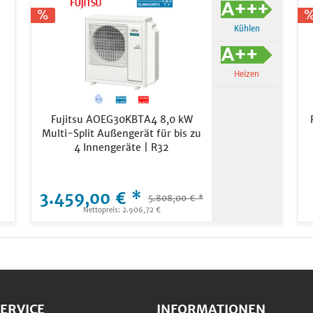
Kühlen
Heizen
Fujitsu AOEG30KBTA4 8,0 kW
Multi-Split Außengerät für bis zu
4 Innengeräte | R32
3.459,00 € *
5.808,00 € *
Nettopreis: 2.906,72 €
ERVICE
INFORMATIONEN