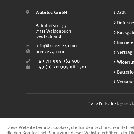
Wobitec GmbH
AGB
Defektes
Bahnhofstr. 33
71111 Waldenbuch
Rückgab
Deutschland
Barriere
info@breeze24.com
breeze24.com
Vertrag 
+49 711 995 982 500
Widerruf
+49 (0) 711 995 982 501
Batterie
Versand
* Alle Preise inkl. gesetz
Diese Website benutzt Cookies, die für den technischen Betrie
die den Komfort bei Benutzung dieser Website erhöhen, der Di