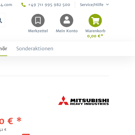
24.com
+49 711 995 982 500
Service/Hilfe
Merkzettel
Mein Konto
Warenkorb
0,00 €*
hör
Sonderaktionen
0 € *
,42 €