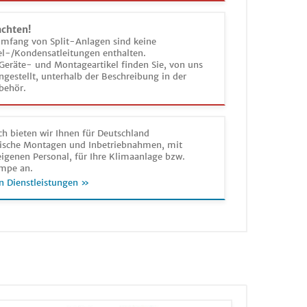
achten!
umfang von Split-Anlagen sind keine
el-/Kondensatleitungen enthalten.
Geräte- und Montageartikel finden Sie, von uns
estellt, unterhalb der Beschreibung in der
behör.
h bieten wir Ihnen für Deutschland
sche Montagen und Inbetriebnahmen, mit
igenen Personal, für Ihre Klimaanlage bzw.
mpe an.
n Dienstleistungen »