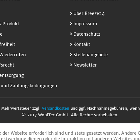
Über Breeze24
 Produkt
Impressum
e
Datenschutz
freiheit
Kontakt
Wiederrufen
Stellenangebote
srecht
Newsletter
entsorgung
 und Zahlungsbedingungen
l. Mehrwertsteuer zzgl.
Versandkosten
und ggf. Nachnahmegebühren, wenn 
© 2017 WobiTec GmbH. Alle Rechte vorbehalten.
b der Website erforderlich sind und stets gesetzt werden. Andere 
rektwerbung dienen oder die Interaktion mit anderen Websites un