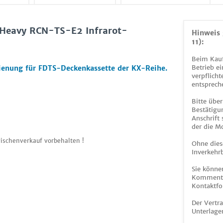
 Heavy RCN-TS-E2 Infrarot-
Hinweis 
11):
Beim Kauf
Betrieb ei
ienung für FDTS-Deckenkassette der KX-Reihe.
verpflicht
entsprech
Bitte über
Bestätigun
Anschrift
der die M
ischenverkauf vorbehalten !
Ohne dies
Inverkehrb
Sie könne
Kommentar
Kontaktfo
Der Vertr
Unterlage