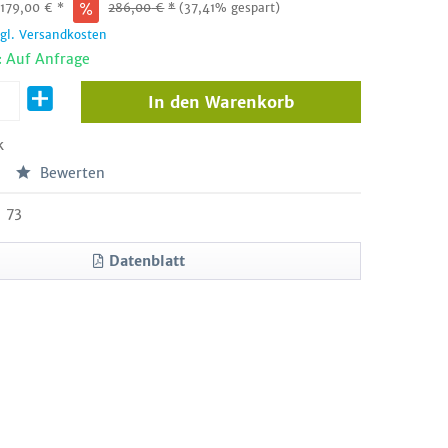
:
179,00
€
*
286,00
€
*
(37,41% gespart)
zgl. Versandkosten
: Auf Anfrage
In den
Warenkorb
k
Bewerten
73
Datenblatt