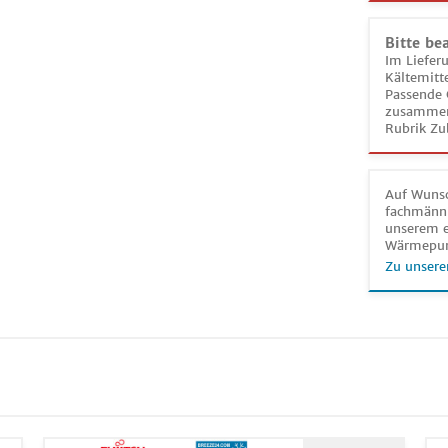
Bitte be
Im Liefer
Kältemitt
Passende 
zusammeng
Rubrik Zu
Auf Wunsc
fachmänni
unserem e
Wärmepu
Zu unsere