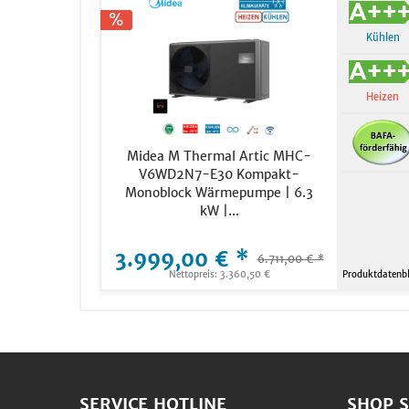
Kühlen
Heizen
Midea M Thermal Artic MHC-
V6WD2N7-E30 Kompakt-
Monoblock Wärmepumpe | 6.3
kW |...
3.999,00 € *
6.711,00 € *
Nettopreis: 3.360,50 €
Produktdatenbl
SERVICE HOTLINE
SHOP S