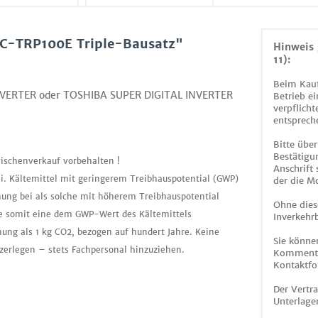
BC-TRP100E Triple-Bausatz"
Hinweis 
11):
Beim Kauf
INVERTER oder TOSHIBA SUPER DIGITAL INVERTER
Betrieb ei
verpflicht
entsprech
Bitte über
Bestätigun
ischenverkauf vorbehalten !
Anschrift
ei. Kältemittel mit geringerem Treibhauspotential (GWP)
der die M
mung bei als solche mit höherem Treibhauspotential
Ohne dies
tte somit eine dem GWP-Wert des Kältemittels
Inverkehrb
ng als 1 kg CO2, bezogen auf hundert Jahre. Keine
Sie könne
zerlegen – stets Fachpersonal hinzuziehen.
Kommentar
Kontaktfo
Der Vertr
Unterlage