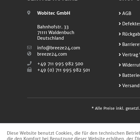
Wobitec GmbH
AGB
Defektes
Bahnhofstr. 33
71111 Waldenbuch
Rückgab
Deutschland
Barriere
info@breeze24.com
breeze24.com
Vertrag 
+49 711 995 982 500
Widerruf
+49 (0) 711 995 982 501
Batterie
Versand
* Alle Preise inkl. gesetz
Diese Website benutzt Cookies, die für den technischen Betrie
die den Komfort bei Benutzung dieser Website erhöhen, der Di