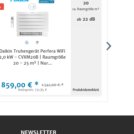
20
ca. Raumgröße m²
22 dB
ab
Daikin Truhengerät Perfera WiFi
Daikin
2,0 kW - CVXM20B | Raumgröße
Perfer
20 - 25 m² | Nur...
CVXM2
859,00 € *
3.489,
1.541,00 € *
Nettopreis: 721,85 €
Produktdatenblatt
Ne
NEWSLETTER