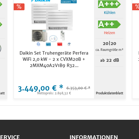
Kühlen
Heizen
20|20
ca. Raumgröße m²
Daikin Set Truhengeräte Perfera
WiFi 2,0 kW - 2 x CVXM20B +
22 dB
ab
2MXM40A2V1B9 R32...
3.449,00 € *
6.353,00 € *
att
Nettopreis: 2.898,32 €
Produktdatenblatt
ERVICE
INFORMATIONEN