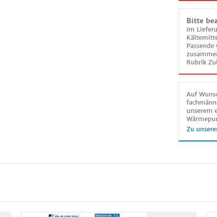
Bitte be
Im Liefer
Kältemitt
Passende 
zusammeng
Rubrik Zu
Auf Wunsc
fachmänni
unserem e
Wärmepu
Zu unsere