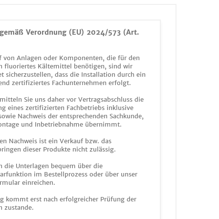
gemäß Verordnung (EU) 2024/573 (Art.
 von Anlagen oder Komponenten, die für den
n fluoriertes Kältemittel benötigen, sind wir
et sicherzustellen, dass die Installation durch ein
end zertifiziertes Fachunternehmen erfolgt.
mitteln Sie uns daher vor Vertragsabschluss die
g eines zertifizierten Fachbetriebs inklusive
 sowie Nachweis der entsprechenden Sachkunde,
ontage und Inbetriebnahme übernimmt.
en Nachweis ist ein Verkauf bzw. das
ringen dieser Produkte nicht zulässig.
n die Unterlagen bequem über die
funktion im Bestellprozess oder über unser
rmular einreichen.
ag kommt erst nach erfolgreicher Prüfung der
n zustande.