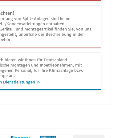
achten!
umfang von Split-Anlagen sind keine
el-/Kondensatleitungen enthalten.
Geräte- und Montageartikel finden Sie, von uns
estellt, unterhalb der Beschreibung in der
behör.
h bieten wir Ihnen für Deutschland
sche Montagen und Inbetriebnahmen, mit
igenen Personal, für Ihre Klimaanlage bzw.
mpe an.
n Dienstleistungen »