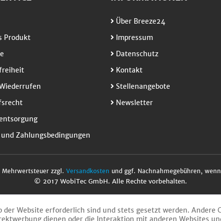
Über Breeze24
 Produkt
Impressum
e
Datenschutz
freiheit
Kontakt
Wiederrufen
Stellenangebote
srecht
Newsletter
entsorgung
 und Zahlungsbedingungen
l. Mehrwertsteuer zzgl.
Versandkosten
und ggf. Nachnahmegebühren, wenn 
© 2017 WobiTec GmbH. Alle Rechte vorbehalten.
b der Website erforderlich sind und stets gesetzt werden. Andere 
rektwerbung dienen oder die Interaktion mit anderen Websites un