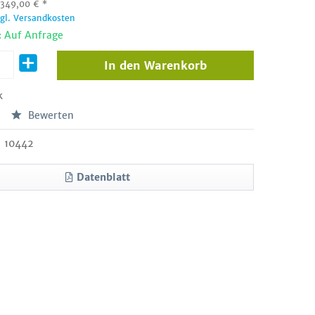
:
349,00
€
*
zgl. Versandkosten
: Auf Anfrage
In den
Warenkorb
k
Bewerten
10442
Datenblatt