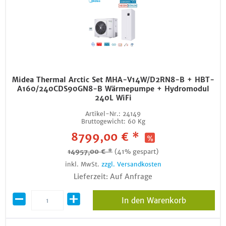
Midea Thermal Arctic Set MHA-V14W/D2RN8-B + HBT-
A160/240CDS90GN8-B Wärmepumpe + Hydromodul
240L WiFi
Artikel-Nr.:
24149
Bruttogewicht:
60 Kg
8799,00 € *
14957,00 € *
(41% gespart)
inkl. MwSt.
zzgl. Versandkosten
Lieferzeit: Auf Anfrage
In den Warenkorb