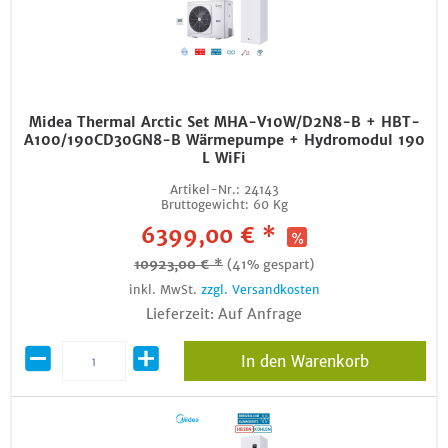
Midea Thermal Arctic Set MHA-V10W/D2N8-B + HBT-
A100/190CD30GN8-B Wärmepumpe + Hydromodul 190
L WiFi
Artikel-Nr.:
24143
Bruttogewicht:
60 Kg
6399,00 € *
10923,00 € *
(41% gespart)
inkl. MwSt.
zzgl. Versandkosten
Lieferzeit: Auf Anfrage
In den Warenkorb