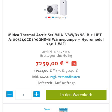
Midea Thermal Arctic Set MHA-V8W/D2N8-B + HBT-
A100/240CDS90GN8-B Wärmepumpe + Hydromodul
240 L WiFi
Artikel-Nr.:
24146
Bruttogewicht:
60 Kg
7259,00 € *
11941,00 € *
(39% gespart)
inkl. MwSt.
zzgl. Versandkosten
Lieferzeit: Auf Anfrage
In den Warenkorb