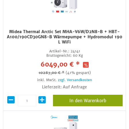
Midea Thermal Arctic Set MHA-V6W/D2N8-B + HBT-
A100/190CD30GN8-B Wärmepumpe + Hydromodul 190
L WiFi
Artikel-Nr.:
24141
Bruttogewicht:
60 Kg
6049,00 € *
10287,00 € *
(41% gespart)
inkl. MwSt.
zzgl. Versandkosten
Lieferzeit: Auf Anfrage
In den Warenkorb