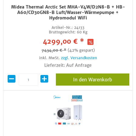
Midea Thermal Arctic Set MHA-V4W/D2N8-B + HB-
A60/CD30GN8-B Luft/Wasser-Wärmepumpe +
Hydromodul WiFi
Artikel-Nr.:
24133
Bruttogewicht:
60 Kg
4299,00 € *
7434,00 € *
(42% gespart)
inkl. MwSt.
zzgl. Versandkosten
Lieferzeit: Auf Anfrage
In den Warenkorb