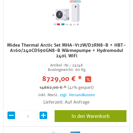
Midea Thermal Arctic Set MHA-V12W/D2RN8-B + HBT-
A160/240CDS90GN8-B Wärmepumpe + Hydromodul
240L WiFi
Artikel-Nr.:
24148
Bruttogewicht:
60 Kg
8729,00 € *
14862,00 € *
(41% gespart)
inkl. MwSt.
zzgl. Versandkosten
Lieferzeit: Auf Anfrage
In den Warenkorb