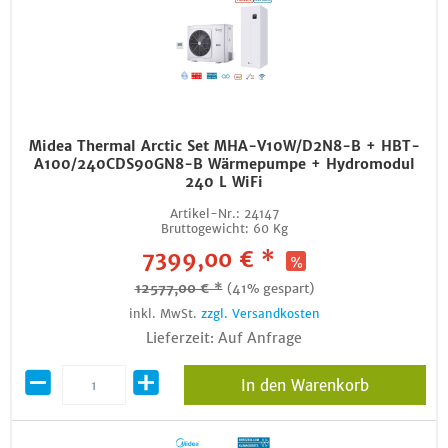
Midea Thermal Arctic Set MHA-V10W/D2N8-B + HBT-
A100/240CDS90GN8-B Wärmepumpe + Hydromodul
240 L WiFi
Artikel-Nr.:
24147
Bruttogewicht:
60 Kg
7399,00 € *
12577,00 € *
(41% gespart)
inkl. MwSt.
zzgl. Versandkosten
Lieferzeit: Auf Anfrage
In den Warenkorb