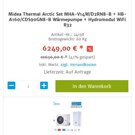
Midea Thermal Arctic Set MHA-V14W/D2RN8-B + HB-
A160/CDS90GN8-B Wärmepumpe + Hydromodul WiFi
R32
Artikel-Nr.:
24138
Bruttogewicht:
60 Kg
6249,00 € *
10656,00 € *
(41% gespart)
inkl. MwSt.
zzgl. Versandkosten
Lieferzeit: Auf Anfrage
In den Warenkorb