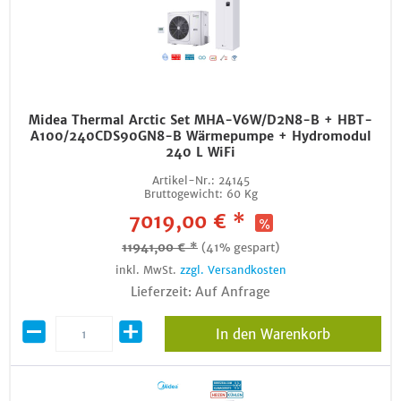
Midea Thermal Arctic Set MHA-V6W/D2N8-B + HBT-
A100/240CDS90GN8-B Wärmepumpe + Hydromodul
240 L WiFi
Artikel-Nr.:
24145
Bruttogewicht:
60 Kg
7019,00 € *
11941,00 € *
(41% gespart)
inkl. MwSt.
zzgl. Versandkosten
Lieferzeit: Auf Anfrage
In den Warenkorb