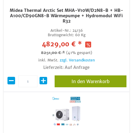
Midea Thermal Arctic Set MHA-V10W/D2N8-B + HB-
A100/CD90GN8-B Wärmepumpe + Hydromodul WiFi
R32
Artikel-Nr.:
24136
Bruttogewicht:
60 Kg
4829,00 € *
8251,00 € *
(41% gespart)
inkl. MwSt.
zzgl. Versandkosten
Lieferzeit: Auf Anfrage
In den Warenkorb