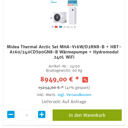
Midea Thermal Arctic Set MHA-V16W/D2RN8-B + HBT-
A160/240CDS90GN8-B Wärmepumpe + Hydromodul
240L WiFi
Artikel-Nr.:
24150
Bruttogewicht:
60 Kg
8949,00 € *
15254,00 € *
(41% gespart)
inkl. MwSt.
zzgl. Versandkosten
Lieferzeit: Auf Anfrage
In den Warenkorb