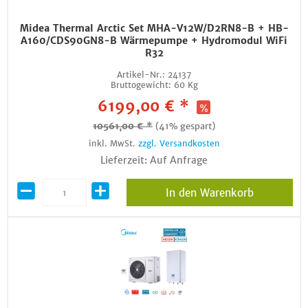
Midea Thermal Arctic Set MHA-V12W/D2RN8-B + HB-
A160/CDS90GN8-B Wärmepumpe + Hydromodul WiFi
R32
Artikel-Nr.:
24137
Bruttogewicht:
60 Kg
6199,00 € *
10561,00 € *
(41% gespart)
inkl. MwSt.
zzgl. Versandkosten
Lieferzeit: Auf Anfrage
In den Warenkorb