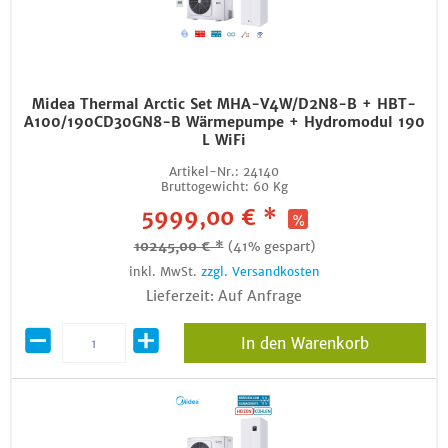
Midea Thermal Arctic Set MHA-V4W/D2N8-B + HBT-
A100/190CD30GN8-B Wärmepumpe + Hydromodul 190
L WiFi
Artikel-Nr.:
24140
Bruttogewicht:
60 Kg
5999,00 € *
10245,00 € *
(41% gespart)
inkl. MwSt.
zzgl. Versandkosten
Lieferzeit: Auf Anfrage
In den Warenkorb