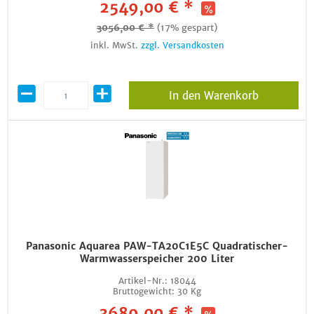
2549,00 € *
3056,00 € *
(17% gespart)
inkl. MwSt.
zzgl. Versandkosten
In den Warenkorb
Panasonic Aquarea PAW-TA20C1E5C Quadratischer-
Warmwasserspeicher 200 Liter
Artikel-Nr.:
18044
Bruttogewicht:
30 Kg
3689,00 € *