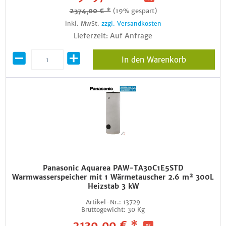
2374,00 € *
(19% gespart)
inkl. MwSt.
zzgl. Versandkosten
Lieferzeit: Auf Anfrage
In den Warenkorb
Panasonic Aquarea PAW-TA30C1E5STD
Warmwasserspeicher mit 1 Wärmetauscher 2.6 m² 300L
Heizstab 3 kW
Artikel-Nr.:
13729
Bruttogewicht:
30 Kg
2139,00 € *