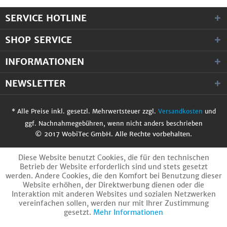
SERVICE HOTLINE
SHOP SERVICE
INFORMATIONEN
NEWSLETTER
* Alle Preise inkl. gesetzl. Mehrwertsteuer zzgl.
Versandkosten
und
ggf. Nachnahmegebühren, wenn nicht anders beschrieben
© 2017 WobiTec GmbH. Alle Rechte vorbehalten.
Diese Website benutzt Cookies, die für den technischen
Betrieb der Website erforderlich sind und stets gesetzt
werden. Andere Cookies, die den Komfort bei Benutzung dieser
Website erhöhen, der Direktwerbung dienen oder die
Interaktion mit anderen Websites und sozialen Netzwerken
vereinfachen sollen, werden nur mit Ihrer Zustimmung
gesetzt.
Mehr Informationen