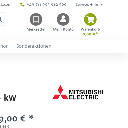
24.com
+49 711 995 982 500
Service/Hilfe
Merkzettel
Mein Konto
Warenkorb
0,00 €*
hör
Sonderaktionen
9 kW
9,00 € *
38,66 €