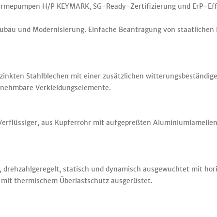
Wärmepumpen H/P KEYMARK, SG-Ready-Zertifizierung und ErP-Eff
eubau und Modernisierung. Einfache Beantragung von staatlichen F
inkten Stahlblechen mit einer zusätzlichen witterungsbeständig
bnehmbare Verkleidungselemente.
rflüssiger, aus Kupferrohr mit aufgepreßten Aluminiumlamellen g
ff, drehzahlgeregelt, statisch und dynamisch ausgewuchtet mit ho
 mit thermischem Überlastschutz ausgerüstet.