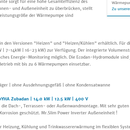
iante sorgt für eine hohe Gesamteffizienz des
Wärmepu
nnen- und Außeneinheit zu überbrücken, stellt
Zu unsere
h Leistungsgröße der Wärmepumpe sind
n den Versionen "Heizen" und "Heizen/Kühlen" erhältlich. Für die
 | 7-14kW | 16-23 kW) zur Verfügung. Der integrierte Volumenst
hes Energie-Monitoring möglich. Die Ecodan-Hydromodule sind 
etrieb mit bis zu 6 Wärmepumpen einsetzbar.
räger | ohne Ausdehnungsgefäß | ohne Kondensatwanne
YHA Zubadan | 14.0 kW | 12.5 kW | 400 V
ür die Dach-, Terrassen- oder Außenwandmontage. Mit sehr guten
 Korrosion geschützt. Mr.Slim Power Inverter Außeneinheit !
r Heizung, Kühlung und Trinkwassererwärmung im flexiblen Sy