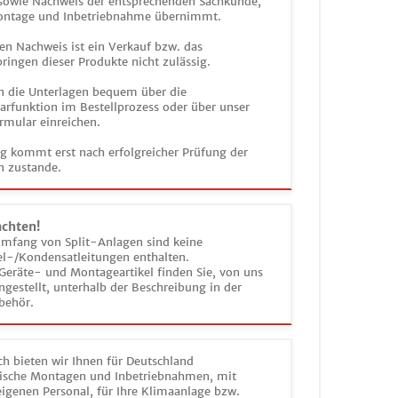
 sowie Nachweis der entsprechenden Sachkunde,
ontage und Inbetriebnahme übernimmt.
en Nachweis ist ein Verkauf bzw. das
ringen dieser Produkte nicht zulässig.
n die Unterlagen bequem über die
funktion im Bestellprozess oder über unser
rmular einreichen.
ag kommt erst nach erfolgreicher Prüfung der
n zustande.
achten!
umfang von Split-Anlagen sind keine
el-/Kondensatleitungen enthalten.
Geräte- und Montageartikel finden Sie, von uns
estellt, unterhalb der Beschreibung in der
behör.
h bieten wir Ihnen für Deutschland
sche Montagen und Inbetriebnahmen, mit
igenen Personal, für Ihre Klimaanlage bzw.