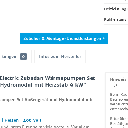
Heizleistung
Kühlleistung
Zubehör & Montage-Dienstleistungen
rtungen
0
Infos zum Hersteller
 Electric Zubadan Wärmepumpen Set
Hinweis 
ydromodul mit Heizstab 9 kW"
11):
Beim Kauf
Betrieb ei
epumpen Set Außengerät und Hydromodul mit
verpflicht
entsprech
Bitte über
| Heizen | 400 Volt
Bestätigun
nd Ihrem Eigenheim viele Vorteile. Vor allem