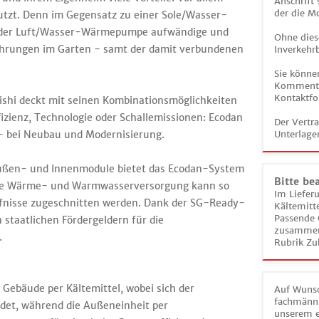
Anschrift
der die M
utzt. Denn im Gegensatz zu einer Sole/Wasser-
r der Luft/Wasser-Wärmepumpe aufwändige und
Ohne dies
bohrungen im Garten - samt der damit verbundenen
Inverkehrb
Sie könne
Kommentar
Kontaktfo
i deckt mit seinen Kombinationsmöglichkeiten
fizienz, Technologie oder Schallemissionen: Ecodan
Der Vertr
 - bei Neubau und Modernisierung.
Unterlage
ußen- und Innenmodule bietet das Ecodan-System
Bitte be
 Die Wärme- und Warmwasserversorgung kann so
Im Liefer
dürfnisse zugeschnitten werden. Dank der SG-Ready-
Kältemitt
Passende 
 staatlichen Fördergeldern für die
zusammeng
.
Rubrik Zu
 Gebäude per Kältemittel, wobei sich der
Auf Wunsc
fachmänni
det, während die Außeneinheit per
unserem e