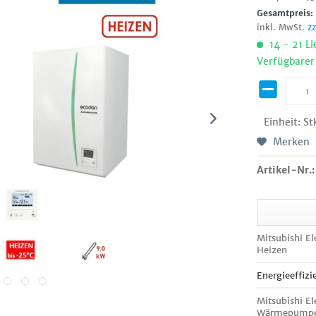
Gesamtpreis
inkl. MwSt.
z
14 - 21 Li
Verfügbarer
Einheit:
St
Merken
Artikel-Nr.:
Mitsubishi E
Heizen
Energieeffizi
Mitsubishi 
Wärmepumpe 