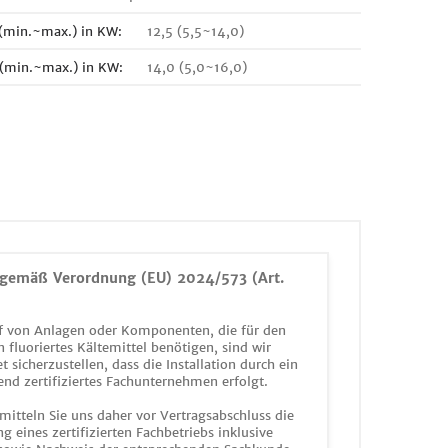
 (min.~max.) in KW:
12,5 (5,5~14,0)
 (min.~max.) in KW:
14,0 (5,0~16,0)
gemäß Verordnung (EU) 2024/573 (Art.
 von Anlagen oder Komponenten, die für den
n fluoriertes Kältemittel benötigen, sind wir
et sicherzustellen, dass die Installation durch ein
end zertifiziertes Fachunternehmen erfolgt.
mitteln Sie uns daher vor Vertragsabschluss die
g eines zertifizierten Fachbetriebs inklusive