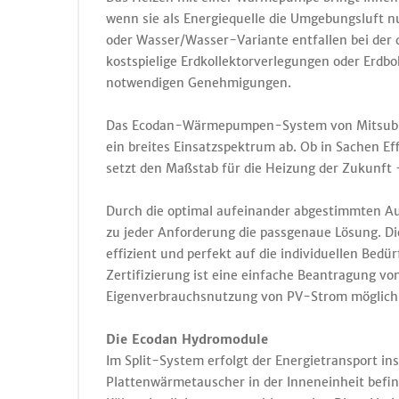
wenn sie als Energiequelle die Umgebungsluft n
oder Wasser/Wasser-Variante entfallen bei de
kostspielige Erdkollektorverlegungen oder Erd
notwendigen Genehmigungen.
Das Ecodan-Wärmepumpen-System von Mitsubish
ein breites Einsatzspektrum ab. Ob in Sachen Ef
setzt den Maßstab für die Heizung der Zukunft
Durch die optimal aufeinander abgestimmten A
zu jeder Anforderung die passgenaue Lösung.
effizient und perfekt auf die individuellen Be
Zertifizierung ist eine einfache Beantragung von
Eigenverbrauchsnutzung von PV-Strom möglich
Die Ecodan Hydromodule
Im Split-System erfolgt der Energietransport ins
Plattenwärmetauscher in der Inneneinheit befin