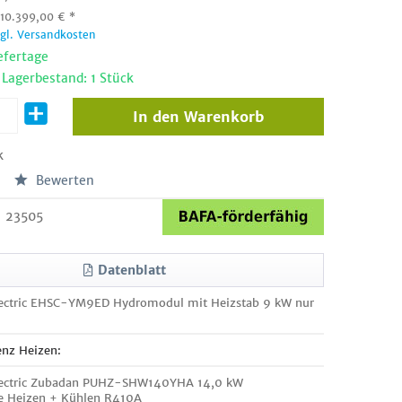
:
10.399,00
€
*
zgl. Versandkosten
efertage
 Lagerbestand: 1 Stück
In den
Warenkorb
k
Bewerten
23505
Datenblatt
lectric EHSC-YM9ED Hydromodul mit Heizstab 9 kW nur
enz Heizen:
Electric Zubadan PUHZ-SHW140YHA 14,0 kW
Heizen + Kühlen R410A