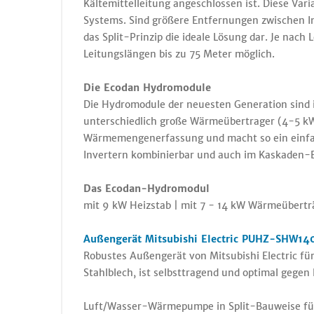
Kältemittelleitung angeschlossen ist. Diese Var
Systems. Sind größere Entfernungen zwischen I
das Split-Prinzip die ideale Lösung dar. Je nac
Leitungslängen bis zu 75 Meter möglich.
Die Ecodan Hydromodule
Die Hydromodule der neuesten Generation sind i
unterschiedlich große Wärmeübertrager (4-5 kW
Wärmemengenerfassung und macht so ein einfac
Invertern kombinierbar und auch im Kaskaden-B
Das Ecodan-Hydromodul
mit 9 kW Heizstab | mit 7 - 14 kW Wärmeübert
Außengerät Mitsubishi Electric PUHZ-SHW140
Robustes Außengerät von Mitsubishi Electric f
Stahlblech, ist selbsttragend und optimal gegen
Luft/Wasser-Wärmepumpe in Split-Bauweise fü