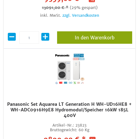
13091,00 € *
(29% gespart)
inkl. MwSt.
zzgl. Versandkosten
In den Warenkorb
Panasonic Set Aquarea LT Generation H WH-UD16HE8 +
WH-ADC0916H9E8 Hydromodul/Speicher 16kW 185L
400V
Artikel-Nr.:
23823
Bruttogewicht:
60 Kg