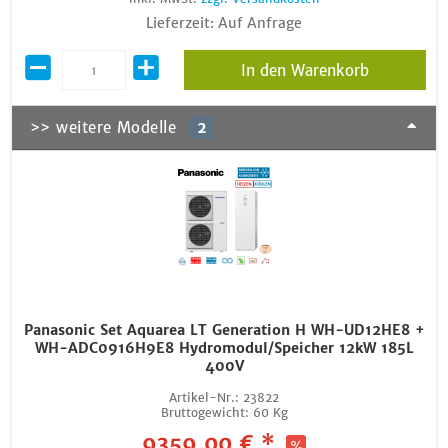
Lieferzeit: Auf Anfrage
In den Warenkorb
>> weitere Modelle
2
Panasonic Set Aquarea LT Generation H WH-UD12HE8 +
WH-ADC0916H9E8 Hydromodul/Speicher 12kW 185L
400V
Artikel-Nr.:
23822
Bruttogewicht:
60 Kg
9359,00 € *