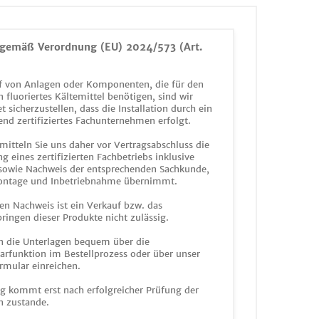
gemäß Verordnung (EU) 2024/573 (Art.
 von Anlagen oder Komponenten, die für den
n fluoriertes Kältemittel benötigen, sind wir
et sicherzustellen, dass die Installation durch ein
end zertifiziertes Fachunternehmen erfolgt.
mitteln Sie uns daher vor Vertragsabschluss die
g eines zertifizierten Fachbetriebs inklusive
 sowie Nachweis der entsprechenden Sachkunde,
ontage und Inbetriebnahme übernimmt.
en Nachweis ist ein Verkauf bzw. das
ringen dieser Produkte nicht zulässig.
n die Unterlagen bequem über die
funktion im Bestellprozess oder über unser
rmular einreichen.
ag kommt erst nach erfolgreicher Prüfung der
n zustande.