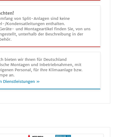
achten!
umfang von Split-Anlagen sind keine
el-/Kondensatleitungen enthalten.
Geräte- und Montageartikel finden Sie, von uns
estellt, unterhalb der Beschreibung in der
behör.
h bieten wir Ihnen für Deutschland
sche Montagen und Inbetriebnahmen, mit
igenen Personal, für Ihre Klimaanlage bzw.
mpe an.
n Dienstleistungen »