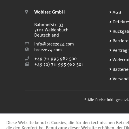
Wobitec GmbH
AGB
Defektes
Bahnhofstr. 33
71111 Waldenbuch
Rückgab
Deutschland
Barriere
info@breeze24.com
breeze24.com
Vertrag 
+49 711 995 982 500
Widerruf
+49 (0) 711 995 982 501
Batterie
Versand
* Alle Preise inkl. gesetz
Diese Website benutzt Cookies, die für den technischen Betrie
die den Komfort bei Benutzung dieser Website erhöhen, der Di