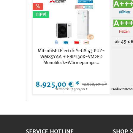
Kühlen
TIPP!
Heizen
45 d
ab
Mitsubishi Electric Set 8.43 PUZ-
WM85YAA + ERPT30X-VM2ED
Monoblock-Wärmepumpe...
8.925,00 € *
12.868,00 € *
Nettopreis: 7.500,00 €
Produktdatenbl
SERVICE HOTLINE
SHOP S