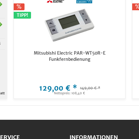
TIPP!
B
Mitsubishi Electric PAR-WT50R-E
Funkfernbedienung
129,00 € *
149,00 € *
att
Nettopreis: 108,40 €
ERVICE
INFORMATIONEN