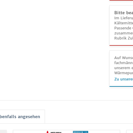
Bitte be
Im Liefer
Kältemitt
Passende 
zusammeng
Rubrik Zu
Auf Wunsc
fachmänni
unserem e
Wärmepu
Zu unsere
benfalls angesehen