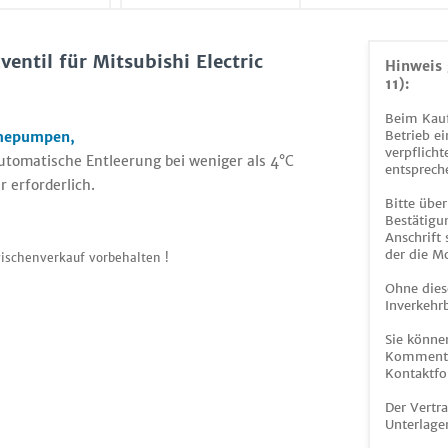
ntil für Mitsubishi Electric
Hinweis 
11):
Beim Kauf
Betrieb ei
ärmepumpen,
verpflicht
automatische Entleerung bei weniger als 4°C
entsprech
erforderlich.
Bitte über
Bestätigun
Anschrift
der die M
ischenverkauf vorbehalten !
Ohne dies
Inverkehrb
Sie könne
Kommentar
Kontaktfo
Der Vertr
Unterlage