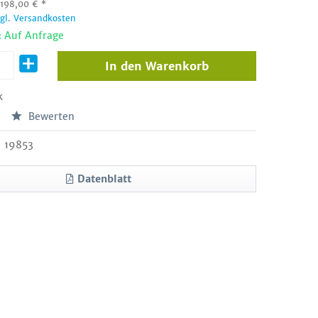
:
198,00
€
*
zgl. Versandkosten
: Auf Anfrage
In den
Warenkorb
k
Bewerten
19853
Datenblatt