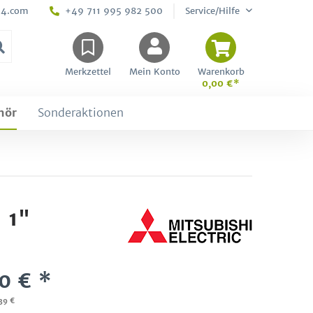
24.com
+49 711 995 982 500
Service/Hilfe
Merkzettel
Mein Konto
Warenkorb
0,00 €*
hör
Sonderaktionen
 1"
0 € *
,39 €