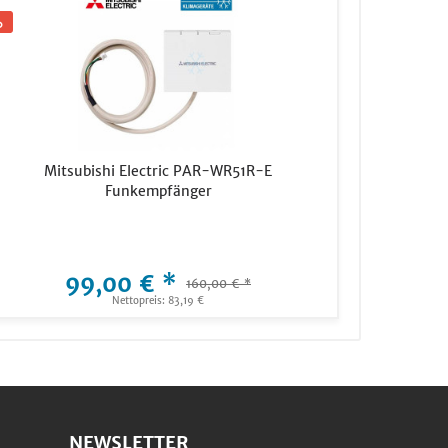
Mitsubishi Electric PAR-WR51R-E
Funkempfänger
99,00 € *
160,00 € *
Nettopreis: 83,19 €
NEWSLETTER