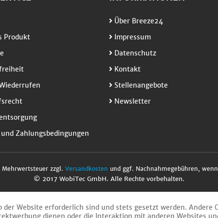
Über Breeze24
 Produkt
Impressum
e
Datenschutz
freiheit
Kontakt
Wiederrufen
Stellenangebote
srecht
Newsletter
entsorgung
 und Zahlungsbedingungen
l. Mehrwertsteuer zzgl.
Versandkosten
und ggf. Nachnahmegebühren, wenn 
© 2017 WobiTec GmbH. Alle Rechte vorbehalten.
b der Website erforderlich sind und stets gesetzt werden. Andere 
rektwerbung dienen oder die Interaktion mit anderen Websites un