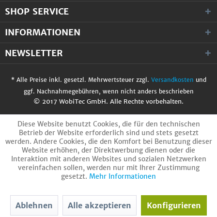
SHOP SERVICE
INFORMATIONEN
NEWSLETTER
* Alle Preise inkl. gesetzl. Mehrwertsteuer zzgl.
Versandkosten
und
ggf. Nachnahmegebühren, wenn nicht anders beschrieben
© 2017 WobiTec GmbH. Alle Rechte vorbehalten.
Diese Website benutzt Cookies, die für den technischen
Betrieb der Website erforderlich sind und stets gesetzt
werden. Andere Cookies, die den Komfort bei Benutzung dieser
Website erhöhen, der Direktwerbung dienen oder die
Interaktion mit anderen Websites und sozialen Netzwerken
vereinfachen sollen, werden nur mit Ihrer Zustimmung
gesetzt.
Mehr Informationen
Ablehnen
Alle akzeptieren
Konfigurieren