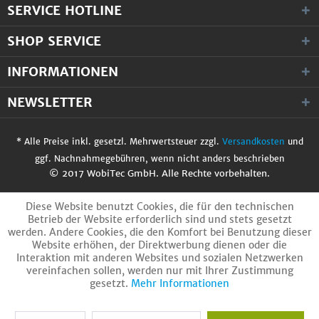
SERVICE HOTLINE
SHOP SERVICE
INFORMATIONEN
NEWSLETTER
* Alle Preise inkl. gesetzl. Mehrwertsteuer zzgl.
Versandkosten
und
ggf. Nachnahmegebühren, wenn nicht anders beschrieben
© 2017 WobiTec GmbH. Alle Rechte vorbehalten.
Diese Website benutzt Cookies, die für den technischen
Betrieb der Website erforderlich sind und stets gesetzt
werden. Andere Cookies, die den Komfort bei Benutzung dieser
Website erhöhen, der Direktwerbung dienen oder die
Interaktion mit anderen Websites und sozialen Netzwerken
vereinfachen sollen, werden nur mit Ihrer Zustimmung
gesetzt.
Mehr Informationen