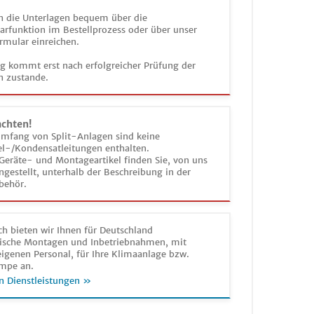
n die Unterlagen bequem über die
funktion im Bestellprozess oder über unser
rmular einreichen.
ag kommt erst nach erfolgreicher Prüfung der
n zustande.
achten!
umfang von Split-Anlagen sind keine
el-/Kondensatleitungen enthalten.
Geräte- und Montageartikel finden Sie, von uns
estellt, unterhalb der Beschreibung in der
behör.
h bieten wir Ihnen für Deutschland
sche Montagen und Inbetriebnahmen, mit
igenen Personal, für Ihre Klimaanlage bzw.
mpe an.
n Dienstleistungen »