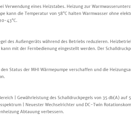
 bei Verwendung eines Heizstabes. Heizung zur Warmwasserunter
e kann die Temperatur von 58°C halten Warmwasser ohne elektr
20-43°C.
el des Außengeräts während des Betriebs reduzieren. Heizbetri
 kann mit der Fernbedienung eingestellt werden. Der Schalldruckp
 den Status der MHI Wärmepumpe verschaffen und die Heizungsan
on.
eich | Gewährleistung des Schalldruckpegels von 35 db(A) auf 5
riebsspektrum | Neuester Wechselrichter und DC-Twin Rotationsko
nenheizung Abtauung verbessern.