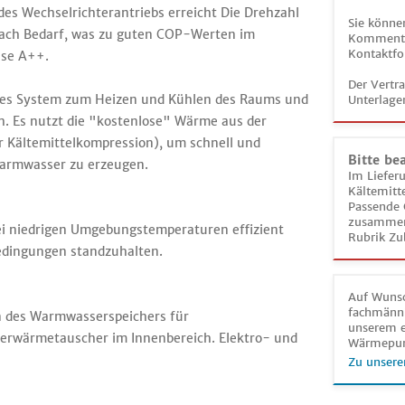
des Wechselrichterantriebs erreicht Die Drehzahl
Sie könne
nach Bedarf, was zu guten COP-Werten im
Kommentar
Kontaktfo
sse A++.
Der Vertr
es System zum Heizen und Kühlen des Raums und
Unterlage
. Es nutzt die "kostenlose" Wärme aus der
r Kältemittelkompression), um schnell und
Bitte be
 Warmwasser zu erzeugen.
Im Liefer
Kältemitt
Passende 
zusammeng
bei niedrigen Umgebungstemperaturen effizient
Rubrik Zu
bedingungen standzuhalten.
Auf Wunsc
fachmänni
n des Warmwasserspeichers für
unserem e
wärmetauscher im Innenbereich. Elektro- und
Wärmepu
Zu unsere