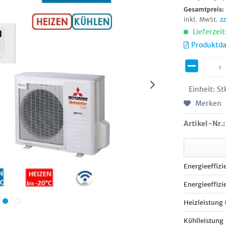
Gesamtpreis
inkl. MwSt.
z
Lieferzeit
Produktda
Einheit:
St
Merken
Artikel-Nr.:
Energieeffizi
Energieeffizi
Heizleistung
Kühlleistung