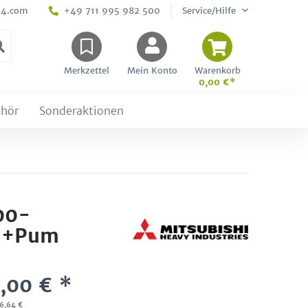
24.com
+49 711 995 982 500
Service/Hilfe
Merkzettel
Mein Konto
Warenkorb
0,00 €*
hör
Sonderaktionen
00-
l+Pum
,00 € *
96,64 €