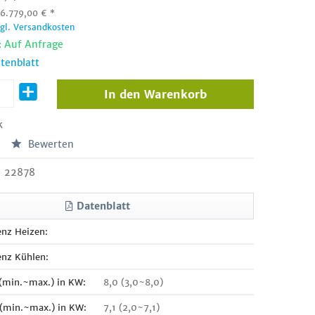
:
6.779,00
€
*
zgl. Versandkosten
: Auf Anfrage
tenblatt
In den
Warenkorb
k
Bewerten
22878
Datenblatt
enz Heizen:
enz Kühlen:
 (min.~max.) in KW:
8,0 (3,0~8,0)
 (min.~max.) in KW:
7,1 (2,0~7,1)