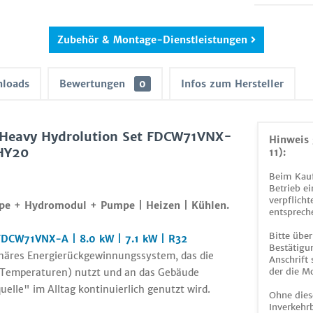
Zubehör & Montage-Dienstleistungen
loads
Bewertungen
0
Infos zum Hersteller
 Heavy Hydrolution Set FDCW71VNX-
Hinweis 
HY20
11):
Beim Kauf
Betrieb ei
verpflicht
pe + Hydromodul + Pumpe | Heizen | Kühlen.
entsprech
Bitte über
DCW71VNX-A | 8.0 kW | 7.1 kW | R32
Bestätigun
näres Energierückgewinnungssystem, das die
Anschrift
der die M
n Temperaturen) nutzt und an das Gebäude
elle" im Alltag kontinuierlich genutzt wird.
Ohne dies
Inverkehrb