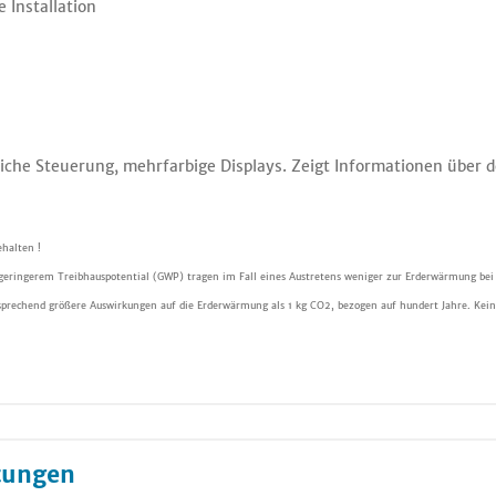
 Installation
iche Steuerung, mehrfarbige Displays. Zeigt Informationen über d
halten !
 geringerem Treibhauspotential (GWP) tragen im Fall eines Austretens weniger zur Erderwärmung bei
sprechend größere Auswirkungen auf die Erderwärmung als 1 kg CO2, bezogen auf hundert Jahre. Kein
tungen