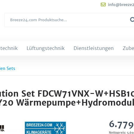
info@breeze
technik
Lüftungstechnik
Dienstleistungen
Zube
den Sets
olution Set FDCW71VNX-W+HSB1
Y20 Wärmepumpe+Hydromodu
6.779
Nettopreis: 5.6