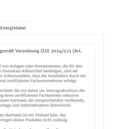
Energielabel
gemäß Verordnung (EU) 2024/573 (Art.
 von Anlagen oder Komponenten, die für den
n fluoriertes Kältemittel benötigen, sind wir
et sicherzustellen, dass die Installation durch ein
end zertifiziertes Fachunternehmen erfolgt.
mitteln Sie uns daher vor Vertragsabschluss die
g eines zertifizierten Fachbetriebs inklusive
 sowie Nachweis der entsprechenden Sachkunde,
ontage und Inbetriebnahme übernimmt.
en Nachweis ist ein Verkauf bzw. das
ringen dieser Produkte nicht zulässig.