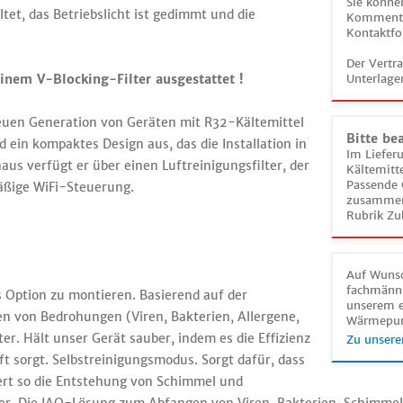
Sie könne
t, das Betriebslicht ist gedimmt und die
Kommentar
Kontaktfo
Der Vertr
nem V-Blocking-Filter ausgestattet !
Unterlage
neuen Generation von Geräten mit R32-Kältemittel
Bitte be
d ein kompaktes Design aus, das die Installation in
Im Liefer
us verfügt er über einen Luftreinigungsfilter, der
Kältemitt
Passende 
mäßige WiFi-Steuerung.
zusammeng
Rubrik Zu
Auf Wunsc
fachmänni
s Option zu montieren. Basierend auf der
unserem e
n von Bedrohungen (Viren, Bakterien, Allergene,
Wärmepu
er. Hält unser Gerät sauber, indem es die Effizienz
Zu unsere
ft sorgt. Selbstreinigungsmodus. Sorgt dafür, dass
ndert so die Entstehung von Schimmel und