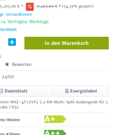
:
5.205,00
€
*
11.462,00
€
*
(54,59% gespart)
zgl. Versandkosten
t ca. Verfügbar Werktage
tenblatt
In den
Warenkorb
k
Bewerten
24051
Datenblatt
Energielabel
lectric MXZ-4F72VF5 7,2 kW Multi-Split Außengerät für 2
räte | R32
enz Heizen:
enz Kühlen: