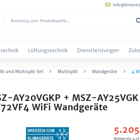
info@breeze
technik
Lüftungstechnik
Dienstleistungen
Zub
it und Multisplit Set
Multisplit
Wandgeräte
4 W
t MSZ-AY20VGKP + MSZ-AY25VGK 
72VF4 WiFi Wandgeräte
5.205
Nettopreis: 4.37