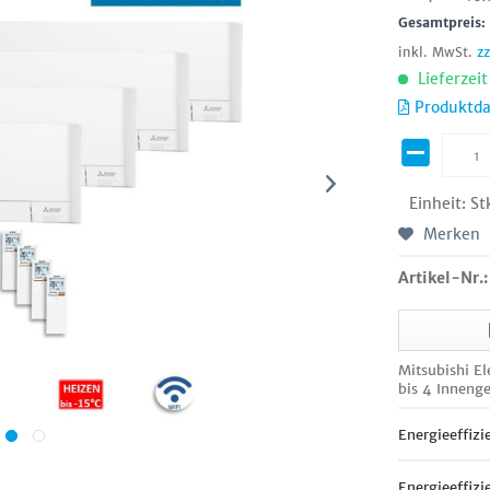
Gesamtpreis
inkl. MwSt.
z
Lieferzei
Produktda
Einheit:
St
Merken
Artikel-Nr.:
Mitsubishi E
bis 4 Innenge
Energieeffizi
Energieeffizi