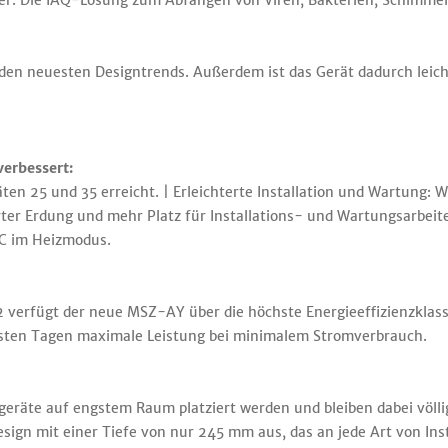
lter. Die IAQ-Lösung zum Abfangen von Viren, Bakterien, Schimmel
den neuesten Designtrends. Außerdem ist das Gerät dadurch leicht
erbessert:
ten 25 und 35 erreicht. | Erleichterte Installation und Wartung: 
rter Erdung und mehr Platz für Installations- und Wartungsarbeite
°C im Heizmodus.
2 verfügt der neue MSZ-AY über die höchste Energieeffizienzkla
esten Tagen maximale Leistung bei minimalem Stromverbrauch.
eräte auf engstem Raum platziert werden und bleiben dabei völl
ign mit einer Tiefe von nur 245 mm aus, das an jede Art von Ins