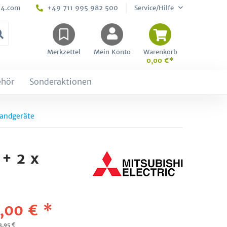
24.com
+49 711 995 982 500
Service/Hilfe
Merkzettel
Mein Konto
Warenkorb
0,00 €*
ehör
Sonderaktionen
andgeräte
+ 2 x
,00 € *
3,95 €