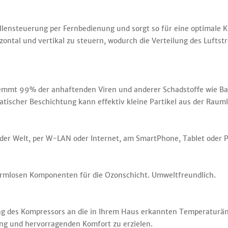
lensteuerung per Fernbedienung und sorgt so für eine optimale Kl
zontal und vertikal zu steuern, wodurch die Verteilung des Lufts
 hemmt 99% der anhaftenden Viren und anderer Schadstoffe wie Ba
statischer Beschichtung kann effektiv kleine Partikel aus der Rau
 der Welt, per W-LAN oder Internet, am SmartPhone, Tablet oder P
harmlosen Komponenten für die Ozonschicht. Umweltfreundlich.
tung des Kompressors an die in Ihrem Haus erkannten Temperaturä
ng und hervorragenden Komfort zu erzielen.