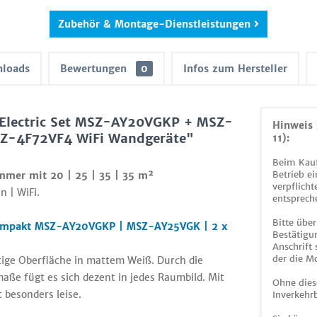
Zubehör & Montage-Dienstleistungen
loads
Bewertungen
0
Infos zum Hersteller
 Electric Set MSZ-AY20VGKP + MSZ-
Hinweis 
Z-4F72VF4 WiFi Wandgeräte"
11):
Beim Kauf
Betrieb ei
immer mit 20 | 25 | 35 | 35 m²
verpflicht
n | WiFi.
entsprech
Bitte über
 Kompakt MSZ-AY20VGKP | MSZ-AY25VGK | 2 x
Bestätigun
Anschrift
der die M
ge Oberfläche in mattem Weiß. Durch die
e fügt es sich dezent in jedes Raumbild. Mit
Ohne dies
 besonders leise.
Inverkehrb