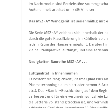
Im Nachtmodus sind Betriebstöne stummgeschalte
Außeneinheit arbeitet um 3 dB(A) leiser.
Das MSZ-AY Wandgerät ist serienmäßig mit ei
Die Serie MSZ-AY zeichnet sich innerhalb der 
durch die gute Klassifizierung im Kühlbetrieb un
jedem Raum des Hauses ermöglicht. Darüber hina
kleine Staubpartikel auffängt, und eine serien
Neuigkeiten Baureihe MSZ-AY . . .
Luftqualität in Innenräumen
Es besteht die Möglichkeit, Plasma Quad Plus al
Plasmatechnologie eliminiert oder hemmt 6 Arte
etc.). Dual-Barrier-Beschichtung auf dem Regist
verbessert und für eine verunreinigungsfreie Lu
die Batterie vollständig trocken ist, und verhi