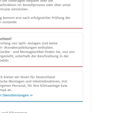
n die Unterlagen bequem über die
funktion im Bestellprozess oder über unser
rmular einreichen.
ag kommt erst nach erfolgreicher Prüfung der
n zustande.
achten!
umfang von Split-Anlagen sind keine
el-/Kondensatleitungen enthalten.
Geräte- und Montageartikel finden Sie, von uns
estellt, unterhalb der Beschreibung in der
behör.
h bieten wir Ihnen für Deutschland
sche Montagen und Inbetriebnahmen, mit
igenen Personal, für Ihre Klimaanlage bzw.
mpe an.
n Dienstleistungen »