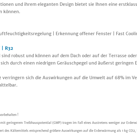
nktionen und ihrem eleganten Design bietet sie Ihnen eine erstkl
en können.
ftfeuchtigkeitsregelung | Erkennung offener Fenster | Fast Cooling
| R32
 sind robust und können auf dem Dach oder auf der Terrasse oder
r sich durch einen niedrigen Geräuschpegel und äußerst geringen 
32 verringern sich die Auswirkungen auf die Umwelt auf 68% im V
ittelbar.
vorbehalten !
l mit geringerem Treibhauspotential (GWP) tragen im Fall eines Austretens weniger zur Erder
rt des Kältemittels entsprechend größere Auswirkungen auf die Erderwärmung als 1 kg CO2, b