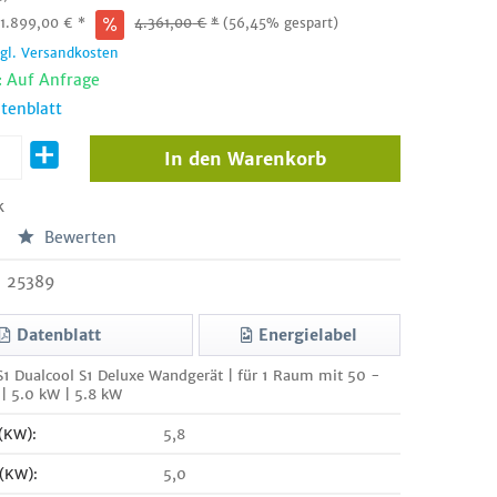
:
1.899,00
€
*
4.361,00
€
*
(56,45% gespart)
zgl. Versandkosten
: Auf Anfrage
tenblatt
In den
Warenkorb
k
Bewerten
25389
Datenblatt
Energielabel
1 Dualcool S1 Deluxe Wandgerät | für 1 Raum mit 50 -
 | 5.0 kW | 5.8 kW
 (KW):
5,8
 (KW):
5,0