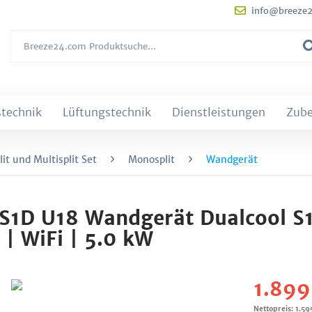
info@breeze
technik
Lüftungstechnik
Dienstleistungen
Zub
it und Multisplit Set
Monosplit
Wandgerät
S1D U18 Wandgerät Dualcool S
| WiFi | 5.0 kW
1.899
Nettopreis: 1.59