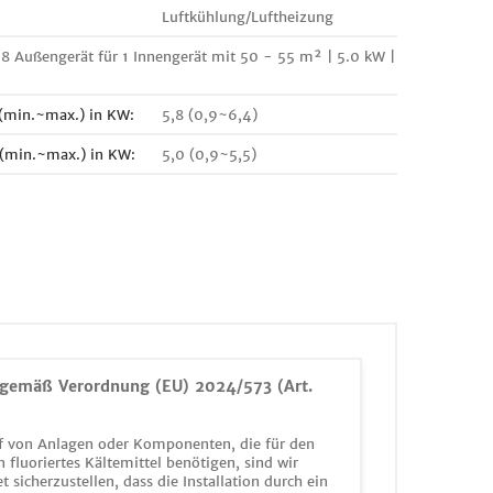
Luftkühlung/Luftheizung
8 Außengerät für 1 Innengerät mit 50 - 55 m² | 5.0 kW |
 (min.~max.) in KW:
5,8 (0,9~6,4)
 (min.~max.) in KW:
5,0 (0,9~5,5)
gemäß Verordnung (EU) 2024/573 (Art.
 von Anlagen oder Komponenten, die für den
n fluoriertes Kältemittel benötigen, sind wir
et sicherzustellen, dass die Installation durch ein