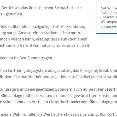
 Betriebsmodus ändern, bevor Sie nach Hause
Auf Wunsc
fachmänni
zu genießen.
unserem e
Wärmepu
Deluxe über eine einzigartige Soft Air-Funktion,
Zu unsere
lung sorgt. Anstatt einen starken Luftstrom zu
den werden kann, erzeugt diese Funktion einen
t und ein Gefühl von natürlicher Brise vermittelt.
nders an heißen Sommertagen.
chen Luftreinigungssystem ausgestattet, das Allergene, Staub und 
t dem Plasmafilter können sogar kleinste Partikel entfernt werden
istungsstark und energieeffizient, sondern auch äußerst benutzerfr
ie Klimaanlage mühelos zu steuern und die gewünschten Einstellu
Sie schnell von den Vorteilen dieser hochmodernen Klimaanlage pro
 ideale Wahl für alle, die Wert auf erstklassige Leistung, Komfort 