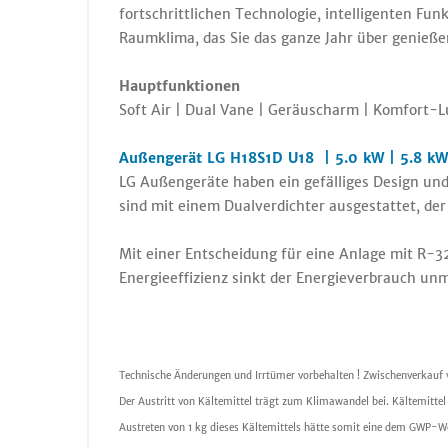
fortschrittlichen Technologie, intelligenten Fu
Raumklima, das Sie das ganze Jahr über genieß
Hauptfunktionen
Soft Air | Dual Vane | Geräuscharm | Komfort-Lu
Außengerät LG H18S1D U18 |
5.0 kW | 5.8 kW
LG Außengeräte haben ein gefälliges Design und
sind mit einem Dualverdichter ausgestattet, de
Mit einer Entscheidung für eine Anlage mit R-
Energieeffizienz sinkt der Energieverbrauch unm
Technische Änderungen und Irrtümer vorbehalten ! Zwischenverkauf 
Der Austritt von Kältemittel trägt zum Klimawandel bei. Kältemitte
Austreten von 1 kg dieses Kältemittels hätte somit eine dem GWP-We