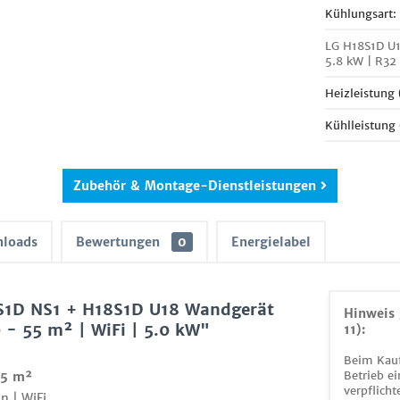
Kühlungsart:
LG H18S1D U1
5.8 kW | R32
Heizleistung
Kühlleistung
Zubehör & Montage-Dienstleistungen
loads
Bewertungen
0
Energielabel
S1D NS1 + H18S1D U18 Wandgerät
Hinweis 
 - 55 m² | WiFi | 5.0 kW"
11):
Beim Kauf
Betrieb ei
55 m²
verpflicht
n | WiFi.