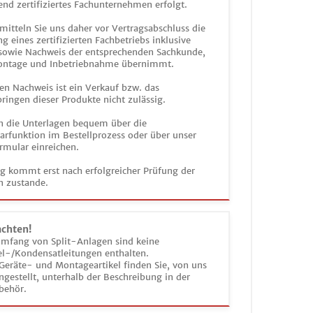
end zertifiziertes Fachunternehmen erfolgt.
mitteln Sie uns daher vor Vertragsabschluss die
g eines zertifizierten Fachbetriebs inklusive
 sowie Nachweis der entsprechenden Sachkunde,
ontage und Inbetriebnahme übernimmt.
en Nachweis ist ein Verkauf bzw. das
ringen dieser Produkte nicht zulässig.
n die Unterlagen bequem über die
funktion im Bestellprozess oder über unser
rmular einreichen.
ag kommt erst nach erfolgreicher Prüfung der
n zustande.
achten!
umfang von Split-Anlagen sind keine
el-/Kondensatleitungen enthalten.
Geräte- und Montageartikel finden Sie, von uns
estellt, unterhalb der Beschreibung in der
behör.