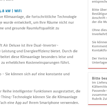
entsprech
Bitte über
5.8 kW | WiFi
Bestätigun
ve Klimaanlage, die fortschrittliche Technologie
Anschrift
der die M
ge wurde entwickelt, um Ihre Räume nicht nur
hme und gesunde Raumluftqualität zu
Ohne dies
Inverkehrb
Sie könne
t Air Deluxe ist ihre Dual-Inverter-
Kommentar
Kontaktfo
Leistung und Energieeffizienz bietet. Durch die
eitet diese Klimaanlage besonders leise und
Der Vertr
s zu erheblichen Kosteneinsparungen führt.
Unterlage
 - Sie können sich auf eine konstante und
Bitte be
Im Liefer
Kältemitt
Passende 
er Reihe intelligenter Funktionen ausgestattet, die
zusammeng
t-Thinq-Technologie können Sie die Klimaanlage
Rubrik Zu
nfach eine App auf Ihrem Smartphone verwenden.