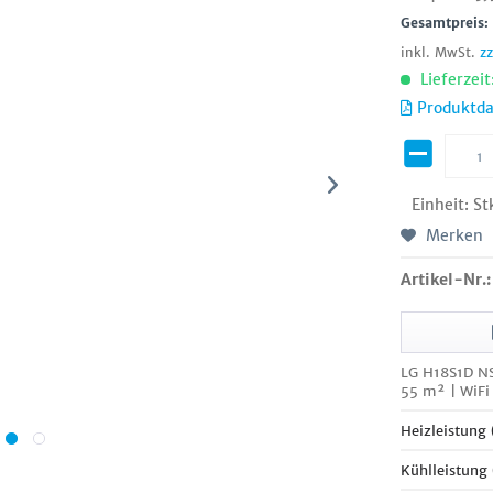
Gesamtpreis
inkl. MwSt.
z
Lieferzeit
Produktda
Einheit:
St
Merken
Artikel-Nr.:
LG H18S1D NS
55 m² | WiFi
Heizleistung
Kühlleistung