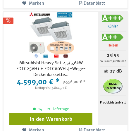
Merken
Datenblatt
Kühlen
Heizen
25|55
ca. Raumgröße m²
Mitsubishi Heavy Set 2,5/5,6kW
FDTC25VH1 + FDTC60VH 4-Wege-
27 dB
ab
Deckenkassette...
4.599,00 € *
9.556,00 € *
Nettopreis: 3.864,71 €
Produktdatenblatt
14 - 21 Liefertage
In den
Warenkorb
Merken
Datenblatt