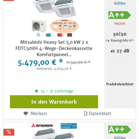
Kühlen
Heizen
50|50
ca. Raumgröße m²
Mitsubishi Heavy Set 5,0 kW 2 x
FDTC50VH 4-Wege-Deckenkassette
27 dB
ab
Komfortpaneel...
5.479,00 € *
11.341,00 € *
Nettopreis: 4.604,20 €
Produktdatenblatt
14 - 21 Liefertage
In den
Warenkorb
Merken
Datenblatt
Kühlen