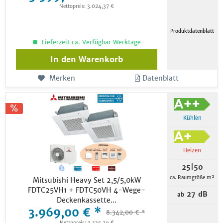
Nettopreis: 3.024,37 €
Produktdatenblatt
Lieferzeit ca. Verfügbar Werktage
In den
Warenkorb
Merken
Datenblatt
Kühlen
Heizen
25|50
ca. Raumgröße m²
Mitsubishi Heavy Set 2,5/5,0kW
FDTC25VH1 + FDTC50VH 4-Wege-
27 dB
ab
Deckenkassette...
3.969,00 € *
8.342,00 € *
Nettopreis: 3.335,29 €