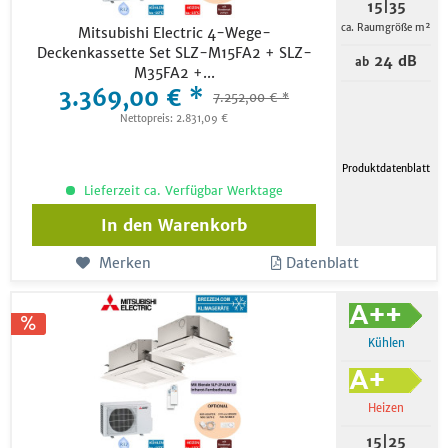
15|35
ca. Raumgröße m²
Mitsubishi Electric 4-Wege-
Deckenkassette Set SLZ-M15FA2 + SLZ-
24 dB
ab
M35FA2 +...
3.369,00 € *
7.252,00 € *
Nettopreis: 2.831,09 €
Produktdatenblatt
Lieferzeit ca. Verfügbar Werktage
In den
Warenkorb
Merken
Datenblatt
Kühlen
Heizen
15|25