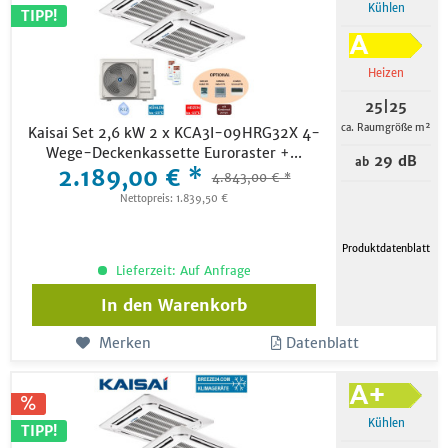
Kühlen
TIPP!
Heizen
25|25
ca. Raumgröße m²
Kaisai Set 2,6 kW 2 x KCA3I-09HRG32X 4-
Wege-Deckenkassette Euroraster +...
29 dB
ab
2.189,00 € *
4.843,00 € *
Nettopreis: 1.839,50 €
Produktdatenblatt
Lieferzeit: Auf Anfrage
In den
Warenkorb
Merken
Datenblatt
Kühlen
TIPP!