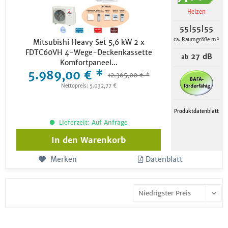
Heizen
55|55|55
ca. Raumgröße m²
Mitsubishi Heavy Set 5,6 kW 2 x
FDTC60VH 4-Wege-Deckenkassette
27 dB
ab
Komfortpaneel...
5.989,00 € *
12.365,00 € *
Nettopreis: 5.032,77 €
Produktdatenblatt
Lieferzeit: Auf Anfrage
In den
Warenkorb
Merken
Datenblatt