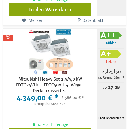
In den
Warenkorb
Merken
Datenblatt
Kühlen
Heizen
25|25|50
ca. Raumgröße m²
Mitsubishi Heavy Set 2,5/5,0 kW
FDTC25VH1 + FDTC50VH 4-Wege-
27 dB
ab
Deckenkassette...
4.349,00 € *
8.586,00 € *
Nettopreis: 3.654,62 €
Produktdatenblatt
14 - 21 Liefertage