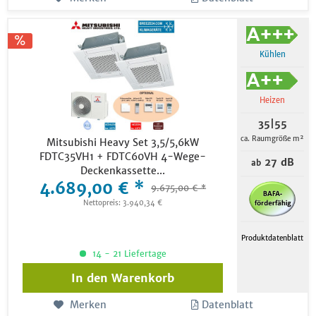
Kühlen
Heizen
35|55
ca. Raumgröße m²
Mitsubishi Heavy Set 3,5/5,6kW
FDTC35VH1 + FDTC60VH 4-Wege-
27 dB
ab
Deckenkassette...
4.689,00 € *
9.675,00 € *
Nettopreis: 3.940,34 €
Produktdatenblatt
14 - 21 Liefertage
In den
Warenkorb
Merken
Datenblatt