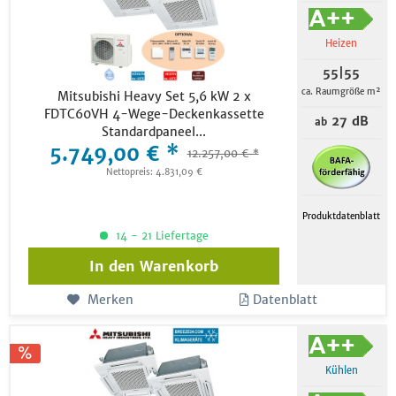
Heizen
55|55
ca. Raumgröße m²
Mitsubishi Heavy Set 5,6 kW 2 x
FDTC60VH 4-Wege-Deckenkassette
27 dB
ab
Standardpaneel...
5.749,00 € *
12.257,00 € *
Nettopreis: 4.831,09 €
Produktdatenblatt
14 - 21 Liefertage
In den
Warenkorb
Merken
Datenblatt
Kühlen