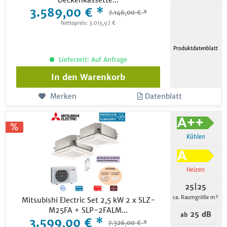
Deckenkassette...
3.589,00 € *
7.146,00 € *
Nettopreis: 3.015,97 €
Produktdatenblatt
Lieferzeit: Auf Anfrage
In den
Warenkorb
Merken
Datenblatt
Kühlen
Heizen
25|25
ca. Raumgröße m²
Mitsubishi Electric Set 2,5 kW 2 x SLZ-
M25FA + SLP-2FALM...
25 dB
ab
3.599,00 € *
7.326,00 € *