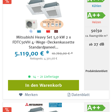
Kühlen
Heizen
50|50
ca. Raumgröße m²
Mitsubishi Heavy Set 5,0 kW 2 x
FDTC50VH 4-Wege-Deckenkassette
27 dB
ab
Standardpaneel...
5.119,00 € *
10.769,00 € *
Nettopreis: 4.301,68 €
Produktdatenblatt
14 - 21 Liefertage
In den
Warenkorb
Merken
Datenblatt