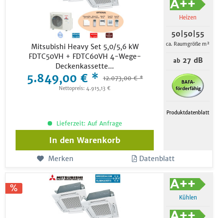
Heizen
50|50|55
ca. Raumgröße m²
Mitsubishi Heavy Set 5,0/5,6 kW
FDTC50VH + FDTC60VH 4-Wege-
27 dB
ab
Deckenkassette...
5.849,00 € *
12.073,00 € *
Nettopreis: 4.915,13 €
Produktdatenblatt
Lieferzeit: Auf Anfrage
In den
Warenkorb
Merken
Datenblatt
Kühlen