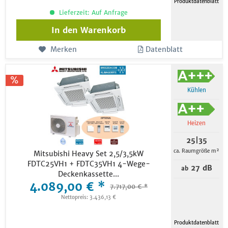
Produktdatenblatt
Lieferzeit: Auf Anfrage
In den
Warenkorb
Merken
Datenblatt
Kühlen
Heizen
25|35
ca. Raumgröße m²
Mitsubishi Heavy Set 2,5/3,5kW
FDTC25VH1 + FDTC35VH1 4-Wege-
27 dB
ab
Deckenkassette...
4.089,00 € *
7.717,00 € *
Nettopreis: 3.436,13 €
Produktdatenblatt