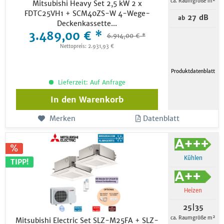
ca. Raumgröße m²
Mitsubishi Heavy Set 2,5 kW 2 x
FDTC25VH1 + SCM40ZS-W 4-Wege-
27 dB
ab
Deckenkassette...
3.489,00 € *
6.914,00 € *
Nettopreis: 2.931,93 €
Produktdatenblatt
Lieferzeit: Auf Anfrage
In den
Warenkorb
Merken
Datenblatt
Kühlen
TIPP!
Heizen
25|35
ca. Raumgröße m²
Mitsubishi Electric Set SLZ-M25FA + SLZ-