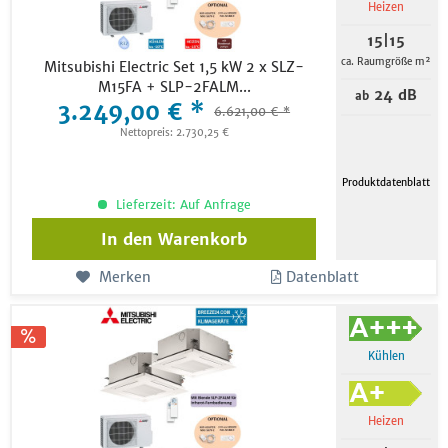
Heizen
15|15
ca. Raumgröße m²
Mitsubishi Electric Set 1,5 kW 2 x SLZ-
M15FA + SLP-2FALM...
24 dB
ab
3.249,00 € *
6.621,00 € *
Nettopreis: 2.730,25 €
Produktdatenblatt
Lieferzeit: Auf Anfrage
In den
Warenkorb
Merken
Datenblatt
Kühlen
Heizen