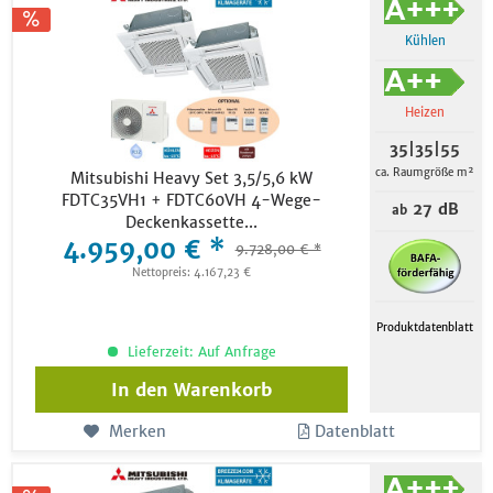
Kühlen
Heizen
35|35|55
ca. Raumgröße m²
Mitsubishi Heavy Set 3,5/5,6 kW
FDTC35VH1 + FDTC60VH 4-Wege-
27 dB
ab
Deckenkassette...
4.959,00 € *
9.728,00 € *
Nettopreis: 4.167,23 €
Produktdatenblatt
Lieferzeit: Auf Anfrage
In den
Warenkorb
Merken
Datenblatt