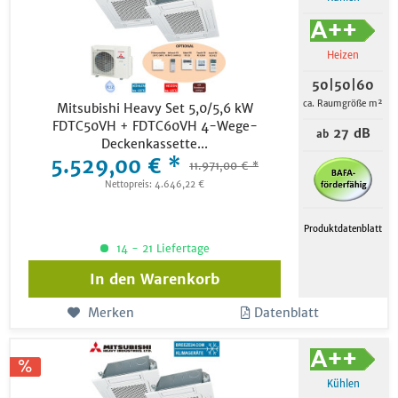
Heizen
50|50|60
ca. Raumgröße m²
Mitsubishi Heavy Set 5,0/5,6 kW
FDTC50VH + FDTC60VH 4-Wege-
27 dB
ab
Deckenkassette...
5.529,00 € *
11.971,00 € *
Nettopreis: 4.646,22 €
Produktdatenblatt
14 - 21 Liefertage
In den
Warenkorb
Merken
Datenblatt
Kühlen