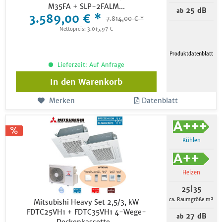
M35FA + SLP-2FALM...
25 dB
ab
3.589,00 € *
7.814,00 € *
Nettopreis: 3.015,97 €
Produktdatenblatt
Lieferzeit: Auf Anfrage
In den
Warenkorb
Merken
Datenblatt
Kühlen
Heizen
25|35
ca. Raumgröße m²
Mitsubishi Heavy Set 2,5/3, kW
FDTC25VH1 + FDTC35VH1 4-Wege-
27 dB
ab