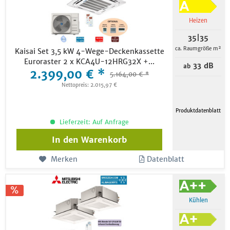
Heizen
35|35
ca. Raumgröße m²
Kaisai Set 3,5 kW 4-Wege-Deckenkassette
Euroraster 2 x KCA4U-12HRG32X +...
33 dB
ab
2.399,00 € *
5.164,00 € *
Nettopreis: 2.015,97 €
Produktdatenblatt
Lieferzeit: Auf Anfrage
In den
Warenkorb
Merken
Datenblatt
Kühlen