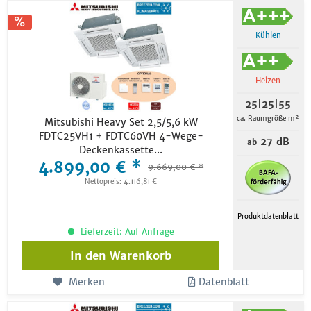
Kühlen
Heizen
25|25|55
ca. Raumgröße m²
Mitsubishi Heavy Set 2,5/5,6 kW
FDTC25VH1 + FDTC60VH 4-Wege-
27 dB
ab
Deckenkassette...
4.899,00 € *
9.669,00 € *
Nettopreis: 4.116,81 €
Produktdatenblatt
Lieferzeit: Auf Anfrage
In den
Warenkorb
Merken
Datenblatt