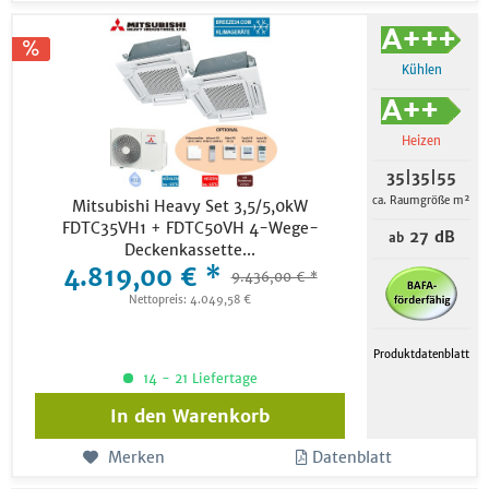
Kühlen
Heizen
35|35|55
ca. Raumgröße m²
Mitsubishi Heavy Set 3,5/5,0kW
FDTC35VH1 + FDTC50VH 4-Wege-
27 dB
ab
Deckenkassette...
4.819,00 € *
9.436,00 € *
Nettopreis: 4.049,58 €
Produktdatenblatt
14 - 21 Liefertage
In den
Warenkorb
Merken
Datenblatt