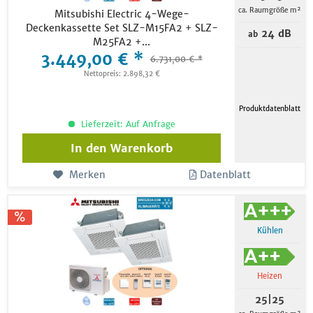
ca. Raumgröße m²
Mitsubishi Electric 4-Wege-
Deckenkassette Set SLZ-M15FA2 + SLZ-
24 dB
ab
M25FA2 +...
3.449,00 € *
6.731,00 € *
Nettopreis: 2.898,32 €
Produktdatenblatt
Lieferzeit: Auf Anfrage
In den
Warenkorb
Merken
Datenblatt
Kühlen
Heizen
25|25