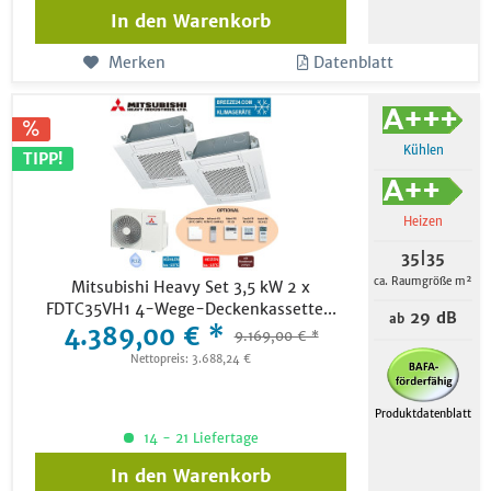
In den
Warenkorb
Merken
Datenblatt
Kühlen
TIPP!
Heizen
35|35
ca. Raumgröße m²
Mitsubishi Heavy Set 3,5 kW 2 x
FDTC35VH1 4-Wege-Deckenkassette...
29 dB
ab
4.389,00 € *
9.169,00 € *
Nettopreis: 3.688,24 €
Produktdatenblatt
14 - 21 Liefertage
In den
Warenkorb