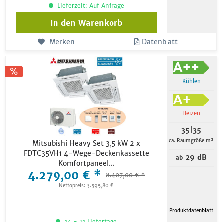
Lieferzeit: Auf Anfrage
In den
Warenkorb
Merken
Datenblatt
Kühlen
Heizen
35|35
ca. Raumgröße m²
Mitsubishi Heavy Set 3,5 kW 2 x
FDTC35VH1 4-Wege-Deckenkassette
29 dB
ab
Komfortpaneel...
4.279,00 € *
8.407,00 € *
Nettopreis: 3.595,80 €
Produktdatenblatt
14 - 21 Liefertage