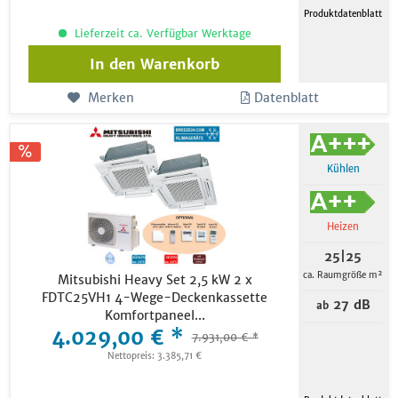
Produktdatenblatt
Lieferzeit ca. Verfügbar Werktage
In den
Warenkorb
Merken
Datenblatt
Kühlen
Heizen
25|25
ca. Raumgröße m²
Mitsubishi Heavy Set 2,5 kW 2 x
FDTC25VH1 4-Wege-Deckenkassette
27 dB
ab
Komfortpaneel...
4.029,00 € *
7.931,00 € *
Nettopreis: 3.385,71 €