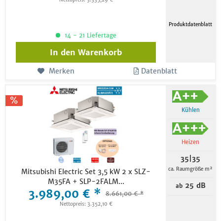
Produktdatenblatt
14 - 21 Liefertage
In den
Warenkorb
Merken
Datenblatt
Kühlen
Heizen
35|35
ca. Raumgröße m²
Mitsubishi Electric Set 3,5 kW 2 x SLZ-
M35FA + SLP-2FALM...
25 dB
ab
3.989,00 € *
8.661,00 € *
Nettopreis: 3.352,10 €