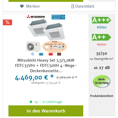
Merken
Datenblatt
Kühlen
Heizen
35|50
ca. Raumgröße m²
Mitsubishi Heavy Set 3,5/5,0kW
FDTC35VH1 + FDTC50VH 4-Wege-
27 dB
ab
Deckenkassette...
4.469,00 € *
9.389,00 € *
Nettopreis: 3.755,46 €
Produktdatenblatt
14 - 21 Liefertage
In den
Warenkorb