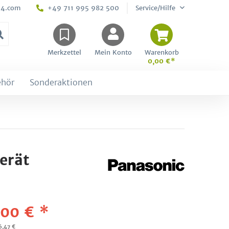
24.com
+49 711 995 982 500
Service/Hilfe
Merkzettel
Mein Konto
Warenkorb
0,00 €*
ehör
Sonderaktionen
erät
,00 € *
6,47 €