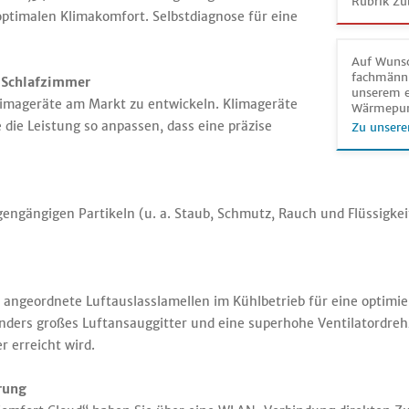
Rubrik Zu
ptimalen Klimakomfort. Selbstdiagnose für eine
Auf Wunsc
fachmänni
 Schlafzimmer
unserem e
Klimageräte am Markt zu entwickeln. Klimageräte
Wärmepu
e die Leistung so anpassen, dass eine präzise
Zu unsere
ngengängigen Partikeln (u. a. Staub, Schmutz, Rauch und Flüssigk
l angeordnete Luftauslasslamellen im Kühlbetrieb für eine optimi
nders großes Luftansauggitter und eine superhohe Ventilatordrehz
r erreicht wird.
rung