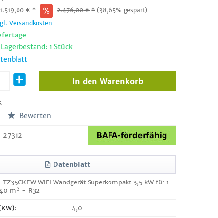
:
1.519,00
€
*
2.476,00
€
*
(38,65% gespart)
zgl. Versandkosten
efertage
 Lagerbestand: 1 Stück
tenblatt
In den
Warenkorb
k
Bewerten
27312
Datenblatt
S-TZ35CKEW WiFi Wandgerät Superkompakt 3,5 kW für 1
 40 m² - R32
 (KW):
4,0