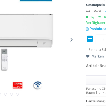
Gesamtpreis
inkl. MwSt.
z
14 - 21 Li
Verfügbarer
Produktda
Einheit:
St
Merken
Artikel-Nr.:
Panasonic C
Raum | 35 -
Heizleistung