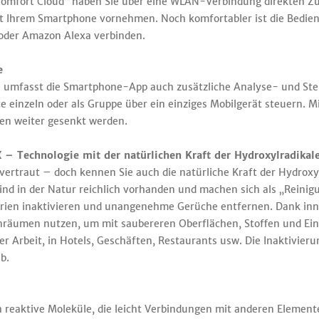
omfort Cloud“ haben Sie über eine WLAN-Verbindung direkten Zug
t Ihrem Smartphone vornehmen. Noch komfortabler ist die Bedien
oder Amazon Alexa verbinden.
e
umfasst die Smartphone-App auch zusätzliche Analyse- und Ste
einzeln oder als Gruppe über ein einziges Mobilgerät steuern. M
ten weiter gesenkt werden.
 – Technologie mit der natürlichen Kraft der Hydroxylradikal
vertraut – doch kennen Sie auch die natürliche Kraft der Hydroxyl
nd in der Natur reichlich vorhanden und machen sich als „Reinig
erien inaktivieren und unangenehme Gerüche entfernen. Dank in
nenräumen nutzen, um mit saubereren Oberflächen, Stoffen und E
r Arbeit, in Hotels, Geschäften, Restaurants usw. Die Inaktivier
b.
ch reaktive Moleküle, die leicht Verbindungen mit anderen Elemen