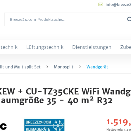
info@breeze
technik
Lüftungstechnik
Dienstleistungen
Zub
it und Multisplit Set
Monosplit
Wandgerät
KEW + CU-TZ35CKE WiFi Wandg
Raumgröße 35 - 40 m² R32
1.519
Nettopreis: 1.27