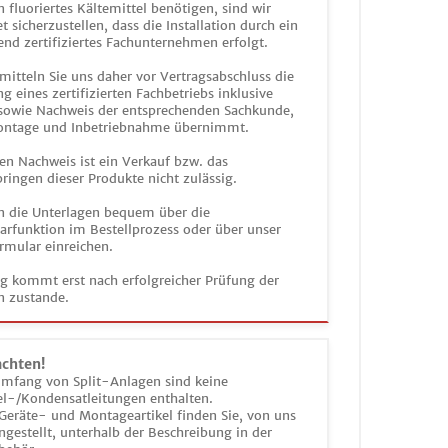
n fluoriertes Kältemittel benötigen, sind wir
et sicherzustellen, dass die Installation durch ein
end zertifiziertes Fachunternehmen erfolgt.
mitteln Sie uns daher vor Vertragsabschluss die
g eines zertifizierten Fachbetriebs inklusive
 sowie Nachweis der entsprechenden Sachkunde,
ontage und Inbetriebnahme übernimmt.
en Nachweis ist ein Verkauf bzw. das
ringen dieser Produkte nicht zulässig.
n die Unterlagen bequem über die
funktion im Bestellprozess oder über unser
rmular einreichen.
ag kommt erst nach erfolgreicher Prüfung der
n zustande.
achten!
umfang von Split-Anlagen sind keine
el-/Kondensatleitungen enthalten.
Geräte- und Montageartikel finden Sie, von uns
estellt, unterhalb der Beschreibung in der