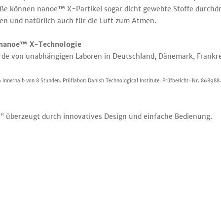
ße können nanoe™ X-Partikel sogar dicht gewebte Stoffe durchdr
hen und natürlich auch für die Luft zum Atmen.
e nanoe™ X-Technologie
e von unabhängigen Laboren in Deutschland, Dänemark, Frankreic
nnerhalb von 8 Stunden. Prüflabor: Danish Technological Institute. Prüfbericht-Nr. 868988.
r“ überzeugt durch innovatives Design und einfache Bedienung.