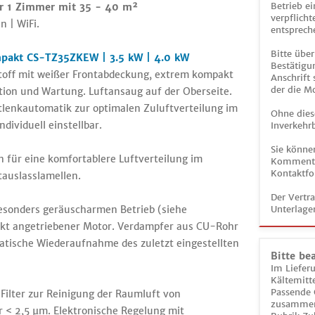
Betrieb ei
ür 1 Zimmer mit 35 - 40 m²
verpflicht
n | WiFi.
entsprech
Bitte über
pakt CS-TZ35ZKEW | 3.5 kW | 4.0 kW
Bestätigun
off mit weißer Frontabdeckung, extrem kompakt
Anschrift
der die M
lation und Wartung. Luftansaug auf der Oberseite.
ftlenkautomatik zur optimalen Zuluftverteilung im
Ohne dies
dividuell einstellbar.
Inverkehrb
Sie könne
n für eine komfortablere Luftverteilung im
Kommentar
Kontaktfo
tauslasslamellen.
Der Vertr
besonders geräuscharmen Betrieb (siehe
Unterlage
rekt angetriebener Motor. Verdampfer aus CU-Rohr
tische Wiederaufnahme des zuletzt eingestellten
Bitte be
Im Liefer
Kältemitt
Passende 
ilter zur Reinigung der Raumluft von
zusammeng
 < 2,5 µm. Elektronische Regelung mit