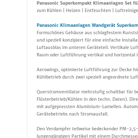
Panasonic Superkompakt Klimaanlagen Set f
zum Kühlen | Heizen | Entfeuchten | Luftreinige
Panasonic Klimaanlagen Wandgerät Superkom
Formschönes Gehäuse aus schlagfestem Kunstst
und speziell konzipiert für eine einfache Instal
Luftausblas im unteren Geräteteil. Vertikale Lu
Raum oder Luftführung vertikal und horizontal in
Aerowings, optimierte Luftführung zur Decke hi
Kühlbetrieb durch zwei speziell angeordnete Luf
Querstromventilator mehrstufig schaltbar für 
Flüsterbetrieb/Kühlen in den techn. Daten). Di
mit aufgepressten Aluminium-Lamellen. Automa
Gerätebetriebs nach Stromausfall.
Den Verdampfer teilweise bedeckender PM-2,5-F
lungengängigen Partikel mit einem Durchmesser