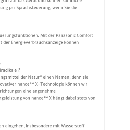
riff auf das Gerät und können sämtliche
ung per Sprachsteuerung, wenn Sie die
uerungsfunktionen. Mit der Panasonic Comfort
it der Energieverbrauchsanzeige können
e
radikale ?
ungsmittel der Natur“ einen Namen, denn sie
novativer nanoe™ X-Technologie können wir
inrichtungen eine angenehme
ungsleistung von nanoe™ X hängt dabei stets von
ten eingehen, insbesondere mit Wasserstoff.