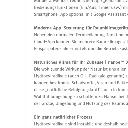
Mit der anwenderfreundlichen App „Panasonic C
Bedienungsfunktionen (Ein/Aus, Timer usw.) mi
Smartphone-App optional mit Google Assistant 
Moderne App-Steuerung für Raumklimagerät
Neben den normalen Fernbedienungsfunktionen 
Cloud-App können Sie mehrere Raumklimageräte 
Einsparpotenziale ermittelt und die Betriebskos
Natürliches Klima für Ihr Zuhause | nanoe™ X
Die wohltuende Wirkung der Natur ist uns allen 
Hydroxylradikale (auch OH-Radikale genannt) si
können bestimmte Schadstoffe, Viren und Bakt
diese „natürliche Reinigungskraft“ auch in In
Wohlfühlumgebung zu schaffen: zu Hause, bei de
der Größe, Umgebung und Nutzung des Raums a
Ein ganz natürlicher Prozess
Hydroxylradikale sind instabile und deshalb ho