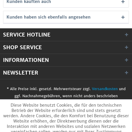
Kunden kauften auch
Kunden haben sich ebenfalls angesehen
SERVICE HOTLINE
SHOP SERVICE
INFORMATIONEN
NEWSLETTER
* Alle Preise inkl. gesetzl. Mehrwertsteuer zzgl.
Versandkosten
und
ggf. Nachnahmegebühren, wenn nicht anders beschrieben
© 2017 WobiTec GmbH. Alle Rechte vorbehalten.
Diese Website benutzt Cookies, die für den technischen
Betrieb der Website erforderlich sind und stets gesetzt
werden. Andere Cookies, die den Komfort bei Benutzung dieser
Website erhöhen, der Direktwerbung dienen oder die
Interaktion mit anderen Websites und sozialen Netzwerken
vereinfachen sollen, werden nur mit Ihrer Zustimmung