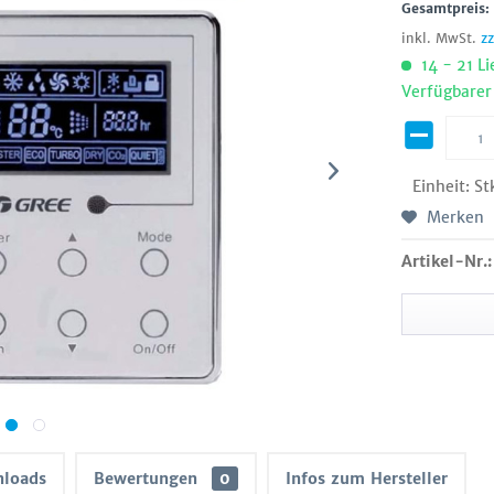
Gesamtpreis
inkl. MwSt.
z
14 - 21 Li
Verfügbarer
Einheit:
St
Merken
Artikel-Nr.:
loads
Bewertungen
0
Infos zum Hersteller