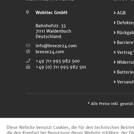
Wobitec GmbH
AGB
Defektes
Bahnhofstr. 33
71111 Waldenbuch
Rückgab
Deutschland
Barriere
info@breeze24.com
breeze24.com
Vertrag 
+49 711 995 982 500
Widerruf
+49 (0) 711 995 982 501
Batterie
Versand
* Alle Preise inkl. gesetz
Diese Website benutzt Cookies, die für den technischen Betrie
die den Komfort bei Benutzung dieser Website erhöhen, der Di