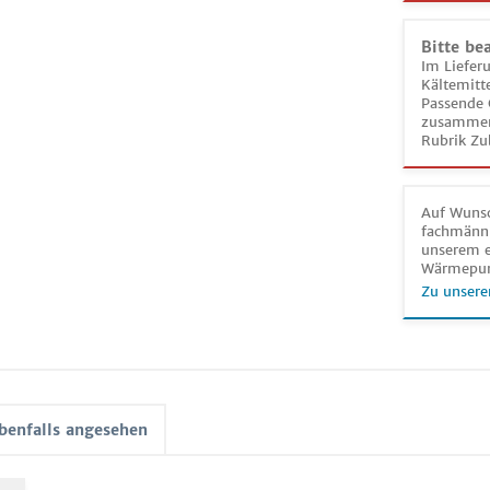
Bitte be
Im Liefer
Kältemitt
Passende 
zusammeng
Rubrik Zu
Auf Wunsc
fachmänni
unserem e
Wärmepu
Zu unsere
benfalls angesehen