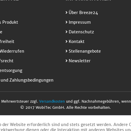
Über Breeze24
 Produkt
Impressum
e
Datenschutz
freiheit
Kontakt
Wiederrufen
Stellenangebote
srecht
Newsletter
entsorgung
 und Zahlungsbedingungen
l. Mehrwertsteuer zzgl.
Versandkosten
und ggf. Nachnahmegebühren, wenn 
© 2017 WobiTec GmbH. Alle Rechte vorbehalten.
b der Website erforderlich sind und stets gesetzt werden. Andere 
rektwerbung dienen oder die Interaktion mit anderen Websites un