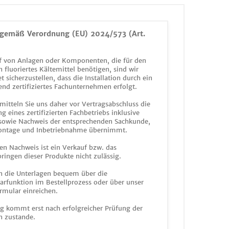
gemäß Verordnung (EU) 2024/573 (Art.
 von Anlagen oder Komponenten, die für den
n fluoriertes Kältemittel benötigen, sind wir
et sicherzustellen, dass die Installation durch ein
end zertifiziertes Fachunternehmen erfolgt.
mitteln Sie uns daher vor Vertragsabschluss die
g eines zertifizierten Fachbetriebs inklusive
 sowie Nachweis der entsprechenden Sachkunde,
ontage und Inbetriebnahme übernimmt.
en Nachweis ist ein Verkauf bzw. das
ringen dieser Produkte nicht zulässig.
n die Unterlagen bequem über die
funktion im Bestellprozess oder über unser
rmular einreichen.
ag kommt erst nach erfolgreicher Prüfung der
n zustande.