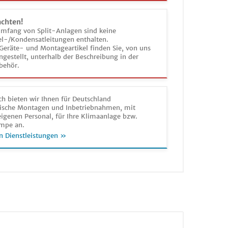
achten!
umfang von Split-Anlagen sind keine
el-/Kondensatleitungen enthalten.
Geräte- und Montageartikel finden Sie, von uns
estellt, unterhalb der Beschreibung in der
behör.
h bieten wir Ihnen für Deutschland
sche Montagen und Inbetriebnahmen, mit
igenen Personal, für Ihre Klimaanlage bzw.
mpe an.
n Dienstleistungen »