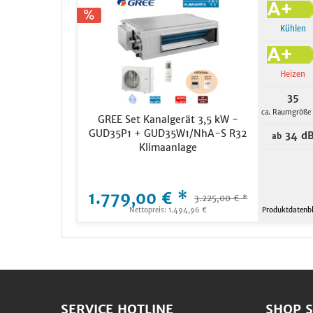
Kühlen
Heizen
35
ca. Raumgröße
GREE Set Kanalgerät 3,5 kW -
GUD35P1 + GUD35W1/NhA-S R32
34 d
ab
Klimaanlage
1.779,00 € *
3.225,00 € *
Nettopreis: 1.494,96 €
Produktdatenbl
SERVICE HOTLINE
SHOP S