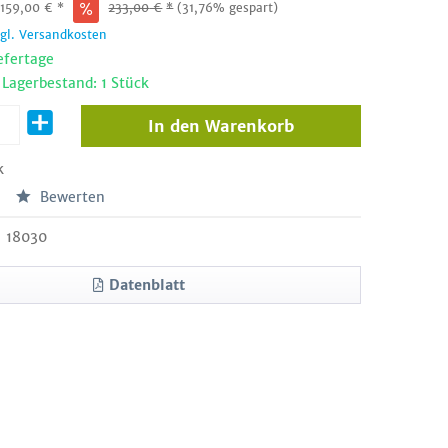
:
159,00
€
*
233,00
€
*
(31,76% gespart)
zgl. Versandkosten
efertage
 Lagerbestand: 1 Stück
In den
Warenkorb
k
Bewerten
18030
Datenblatt