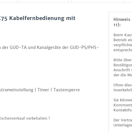
75 Kabelfernbedienung mit
Hinweis 
11):
Beim Kauf
Betrieb ei
verpflicht
n der GUD-TA und Kanalgeräte der GUD-PS/PHS-
entsprech
Bitte über
Bestätigun
Anschrift
der die M
Ohne dies
stromeinstellung | Timer | Tastensperre
Inverkehrb
Sie könne
Kommentar
Kontaktfo
ischenverkauf vorbehalten !
Der Vertr
Unterlage