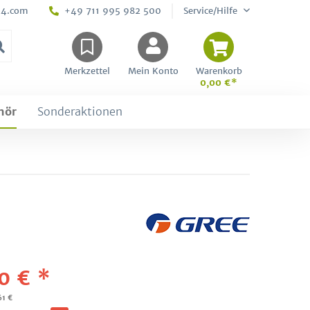
24.com
+49 711 995 982 500
Service/Hilfe
Merkzettel
Mein Konto
Warenkorb
0,00 €*
hör
Sonderaktionen
0 € *
61 €