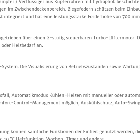
pfer / Verflüssiger aus Kupferrohren mit hydrophob beschichte
lgen im Zwischendeckenbereich. Biegefedern schützen beim Einbau
 integriert und hat eine leistungsstarke Förderhöhe von 700 mm
angetrieben über einen 2-stufig steuerbaren Turbo-Lüftermotor. D
 oder Heizbedarf an.
e-System. Die Visualisierung von Betriebszuständen sowie Wartu
fall, Automatikmodus Kühlen-Heizen mit manueller oder automa
omfort-Control-Management möglich, Auskühlschutz, Auto-Swing
ung können sämtliche Funktionen der Einheit genutzt werden, dies
g, 10 °C Heizfunktion, Wochen-Timer und andere.