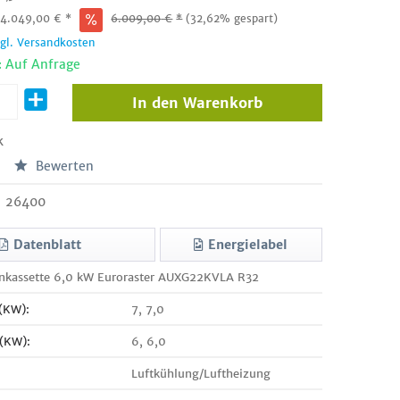
:
4.049,00
€
*
6.009,00
€
*
(32,62% gespart)
zgl. Versandkosten
: Auf Anfrage
In den
Warenkorb
k
Bewerten
26400
Datenblatt
Energielabel
enkassette 6,0 kW Euroraster AUXG22KVLA R32
 (KW):
7, 7,0
 (KW):
6, 6,0
Luftkühlung/Luftheizung