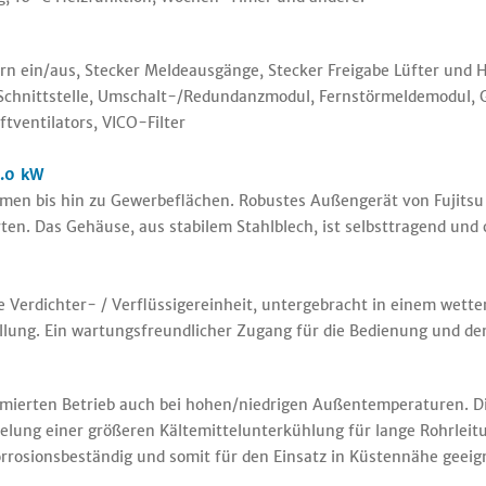
n ein/aus, Stecker Meldeausgänge, Stecker Freigabe Lüfter und H
-Schnittstelle, Umschalt-/Redundanzmodul, Fernstörmeldemodul,
tventilators, VICO-Filter
7.0 kW
men bis hin zu Gewerbeflächen. Robustes Außengerät von Fujitsu 
. Das Gehäuse, aus stabilem Stahlblech, ist selbsttragend und 
 Verdichter- / Verflüssigereinheit, untergebracht in einem wett
ung. Ein wartungsfreundlicher Zugang für die Bedienung und den 
ierten Betrieb auch bei hohen/niedrigen Außentemperaturen. Di
ielung einer größeren Kältemittelunterkühlung für lange Rohrleit
orrosionsbeständig und somit für den Einsatz in Küstennähe geeig