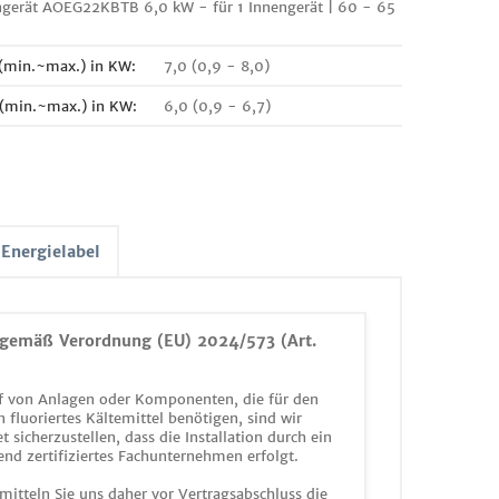
ngerät AOEG22KBTB 6,0 kW - für 1 Innengerät | 60 - 65
 (min.~max.) in KW:
7,0 (0,9 - 8,0)
 (min.~max.) in KW:
6,0 (0,9 - 6,7)
Energielabel
gemäß Verordnung (EU) 2024/573 (Art.
 von Anlagen oder Komponenten, die für den
n fluoriertes Kältemittel benötigen, sind wir
et sicherzustellen, dass die Installation durch ein
end zertifiziertes Fachunternehmen erfolgt.
mitteln Sie uns daher vor Vertragsabschluss die