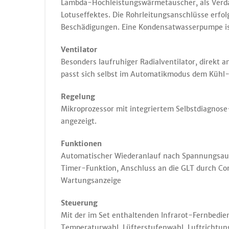
Lambda-Hochleistungswärmetauscher, als Verdam
Lotuseffektes. Die Rohrleitungsanschlüsse erfo
Beschädigungen. Eine Kondensatwasserpumpe ist
Ventilator
Besonders laufruhiger Radialventilator, direkt 
passt sich selbst im Automatikmodus dem Kühl-
Regelung
Mikroprozessor mit integriertem Selbstdiagnos
angezeigt.
Funktionen
Automatischer Wiederanlauf nach Spannungsaus
Timer-Funktion, Anschluss an die GLT durch C
Wartungsanzeige
Steuerung
Mit der im Set enthaltenden Infrarot-Fernbedien
Temperaturwahl, Lüfterstufenwahl, Luftrichtun