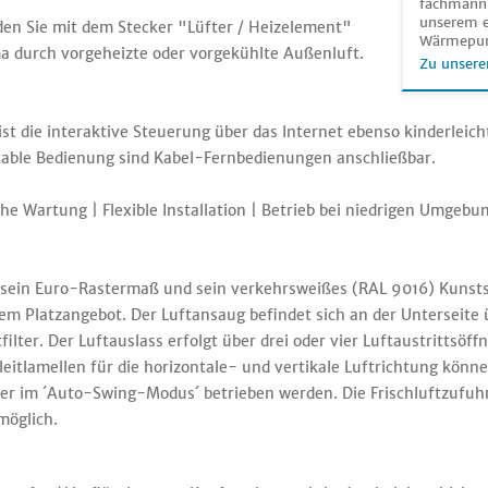
fachmänni
unserem e
 den Sie mit dem Stecker "Lüfter / Heizelement"
Wärmepu
a durch vorgeheizte oder vorgekühlte Außenluft.
Zu unsere
st die interaktive Steuerung über das Internet ebenso kinderleic
table Bedienung sind Kabel-Fernbedienungen anschließbar.
e Wartung | Flexible Installation | Betrieb bei niedrigen Umgeb
h sein Euro-Rastermaß und sein verkehrsweißes (RAL 9016) Kunsts
m Platzangebot. Der Luftansaug befindet sich an der Unterseite ü
ter. Der Luftauslass erfolgt über drei oder vier Luftaustrittsöf
leitlamellen für die horizontale- und vertikale Luftrichtung könne
der im ´Auto-Swing-Modus´ betrieben werden. Die Frischluftzufuhr
möglich.