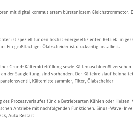
ren mit digital kommutiertem bürstenlosem Gleichstrommotor. Ein
ter ist speziell für den höchst energieeffizienten Betrieb im ges
. Ein großflächiger Ölabscheider ist druckseitig installiert.
 einer Grund-Kältemittelfüllung sowie Kältemaschinenöl versehen.
s an der Saugleitung, sind vorhanden. Der Kältekreislauf beinhal
xpansionsventil, Kältemittelsammler, Filter, Ölabscheider
des Prozessverlaufes für die Betriebsarten Kühlen oder Heizen. 
ischen Antriebe mit nachfolgenden Funktionen: Sinus-Wave-Inver
eck, Auto Restart