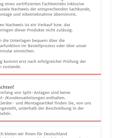
g eines zertifizierten Fachbetriebs inklusive
 sowie Nachweis der entsprechenden Sachkunde,
ontage und Inbetriebnahme übernimmt.
en Nachweis ist ein Verkauf bzw. das
ringen dieser Produkte nicht zulässig.
n die Unterlagen bequem über die
funktion im Bestellprozess oder über unser
rmular einreichen.
ag kommt erst nach erfolgreicher Prüfung der
n zustande.
achten!
umfang von Split-Anlagen sind keine
el-/Kondensatleitungen enthalten.
Geräte- und Montageartikel finden Sie, von uns
estellt, unterhalb der Beschreibung in der
behör.
h bieten wir Ihnen für Deutschland