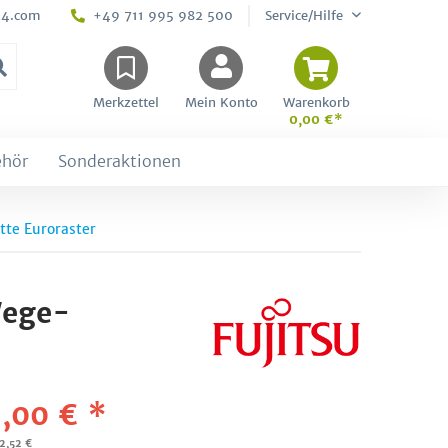
24.com
+49 711 995 982 500
Service/Hilfe
Merkzettel
Mein Konto
Warenkorb
0,00 €*
ehör
Sonderaktionen
te Euroraster
Wege-
,00 € *
02,52 €