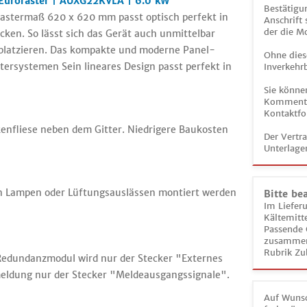
 Euroraster | AUXG22KVLA | 6.0 kW
Bestätigun
Rastermaß 620 x 620 mm passt optisch perfekt in
Anschrift
der die M
ken. So lässt sich das Gerät auch unmittelbar
latzieren. Das kompakte und moderne Panel-
Ohne dies
stersystemen Sein lineares Design passt perfekt in
Inverkehrb
Sie könne
Kommentar
Kontaktfo
enfliese neben dem Gitter. Niedrigere Baukosten
Der Vertr
Unterlage
n Lampen oder Lüftungsauslässen montiert werden
Bitte be
Im Liefer
Kältemitt
Passende 
zusammeng
Rubrik Zu
Redundanzmodul wird nur der Stecker "Externes
eldung nur der Stecker "Meldeausgangssignale".
Auf Wunsc