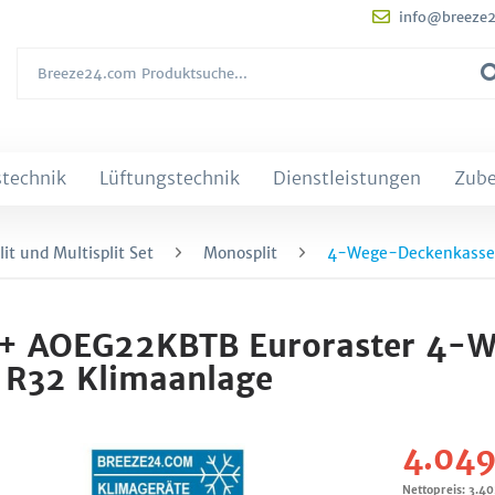
info@breeze
technik
Lüftungstechnik
Dienstleistungen
Zub
it und Multisplit Set
Monosplit
4-Wege-Deckenkasset
 + AOEG22KBTB Euroraster 4-
 R32 Klimaanlage
4.049
Nettopreis: 3.4