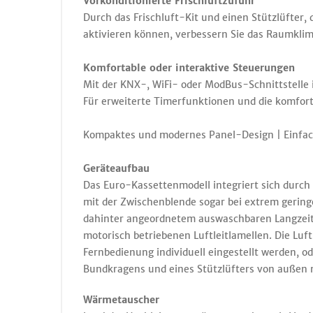
Vorkonditionierte Frischluftzufuhr
Durch das Frischluft-Kit und einen Stützlüfter,
aktivieren können, verbessern Sie das Raumklim
Komfortable oder interaktive Steuerungen
Mit der KNX-, WiFi- oder ModBus-Schnittstelle i
Für erweiterte Timerfunktionen und die komfor
Kompaktes und modernes Panel-Design | Einfach
Geräteaufbau
Das Euro-Kassettenmodell integriert sich durc
mit der Zwischenblende sogar bei extrem geringe
dahinter angeordnetem auswaschbaren Langzeitfil
motorisch betriebenen Luftleitlamellen. Die Luft
Fernbedienung individuell eingestellt werden, o
Bundkragens und eines Stützlüfters von außen 
Wärmetauscher