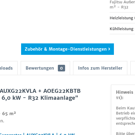
Fujitsu Auße
m² - R32
Heizleistung
Kühlleistung
Zubehör & Montage-Dienstleistungen
loads
Bewertungen
0
Infos zum Hersteller
et AUXG22KVLA + AOEG22KBTB
Hinweis 
 6,0 kW - R32 Klimaanlage"
11):
Beim Kauf
Betrieb ei
- 65 m²
verpflicht
n.
entsprech
Bitte über