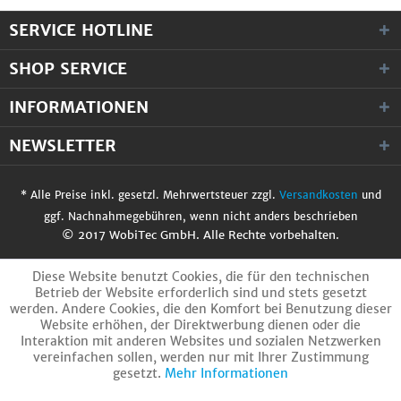
SERVICE HOTLINE
SHOP SERVICE
INFORMATIONEN
NEWSLETTER
* Alle Preise inkl. gesetzl. Mehrwertsteuer zzgl.
Versandkosten
und
ggf. Nachnahmegebühren, wenn nicht anders beschrieben
© 2017 WobiTec GmbH. Alle Rechte vorbehalten.
Diese Website benutzt Cookies, die für den technischen
Betrieb der Website erforderlich sind und stets gesetzt
werden. Andere Cookies, die den Komfort bei Benutzung dieser
Website erhöhen, der Direktwerbung dienen oder die
Interaktion mit anderen Websites und sozialen Netzwerken
vereinfachen sollen, werden nur mit Ihrer Zustimmung
gesetzt.
Mehr Informationen