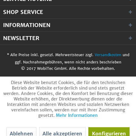
SHOP SERVICE
INFORMATIONEN
NEWSLETTER
* Alle Preise inkl. gesetzl. Mehrwertsteuer zzgl.
Versandkosten
und
ggf. Nachnahmegebühren, wenn nicht anders beschrieben
© 2017 WobiTec GmbH. Alle Rechte vorbehalten.
Diese Website benutzt Cookies, die für den technischen
Betrieb der Website erforderlich sind und stets gesetzt
werden. Andere Cookies, die den Komfort bei Benutzung dieser
Website erhöhen, der Direktwerbung dienen oder die
Interaktion mit anderen Websites und sozialen Netzwerken
vereinfachen sollen, werden nur mit Ihrer Zustimmung
gesetzt.
Mehr Informationen
Ablehnen
Alle akzeptieren
Konfigurieren