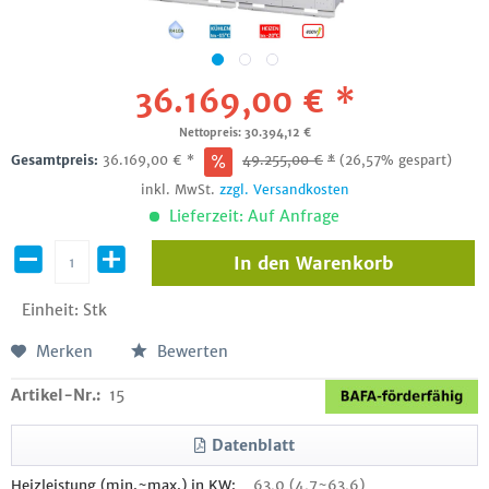
36.169,00 € *
Nettopreis: 30.394,12 €
Gesamtpreis:
36.169,00
€
*
49.255,00
€
*
(26,57% gespart)
inkl. MwSt.
zzgl. Versandkosten
Lieferzeit: Auf Anfrage
In den
Warenkorb
Einheit:
Stk
Merken
Bewerten
Artikel-Nr.:
15
Datenblatt
Heizleistung (min.~max.) in KW:
63,0 (4,7~63,6)