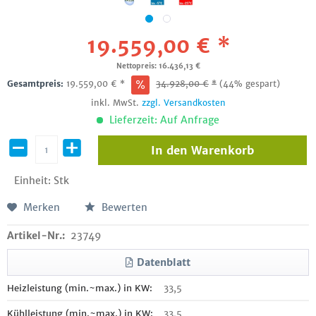
19.559,00 € *
Nettopreis: 16.436,13 €
Gesamtpreis:
19.559,00
€
*
34.928,00
€
*
(44% gespart)
inkl. MwSt.
zzgl. Versandkosten
Lieferzeit: Auf Anfrage
In den
Warenkorb
Einheit:
Stk
Merken
Bewerten
Artikel-Nr.:
23749
Datenblatt
Heizleistung (min.~max.) in KW:
33,5
Kühlleistung (min.~max.) in KW:
33,5