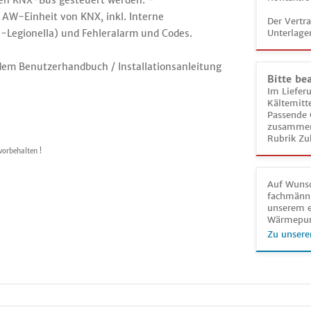
en KNX-Bus gesteuert werden. -
AW-Einheit von KNX, inkl. Interne
Der Vertr
-Legionella) und Fehleralarm und Codes.
Unterlage
dem Benutzerhandbuch / Installationsanleitung
Bitte be
Im Liefer
Kältemitt
Passende 
zusammeng
Rubrik Zu
vorbehalten !
Auf Wunsc
fachmänni
unserem e
Wärmepu
Zu unsere