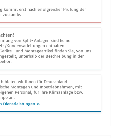
ag kommt erst nach erfolgreicher Prüfung der
n zustande.
achten!
umfang von Split-Anlagen sind keine
el-/Kondensatleitungen enthalten.
Geräte- und Montageartikel finden Sie, von uns
estellt, unterhalb der Beschreibung in der
behör.
h bieten wir Ihnen für Deutschland
sche Montagen und Inbetriebnahmen, mit
igenen Personal, für Ihre Klimaanlage bzw.
mpe an.
n Dienstleistungen »