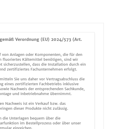
gemäß Verordnung (EU) 2024/573 (Art.
 von Anlagen oder Komponenten, die für den
n fluoriertes Kältemittel benötigen, sind wir
et sicherzustellen, dass die Installation durch ein
end zertifiziertes Fachunternehmen erfolgt.
mitteln Sie uns daher vor Vertragsabschluss die
g eines zertifizierten Fachbetriebs inklusive
 sowie Nachweis der entsprechenden Sachkunde,
ontage und Inbetriebnahme übernimmt.
en Nachweis ist ein Verkauf bzw. das
ringen dieser Produkte nicht zulässig.
n die Unterlagen bequem über die
funktion im Bestellprozess oder über unser
rmular einreichen.