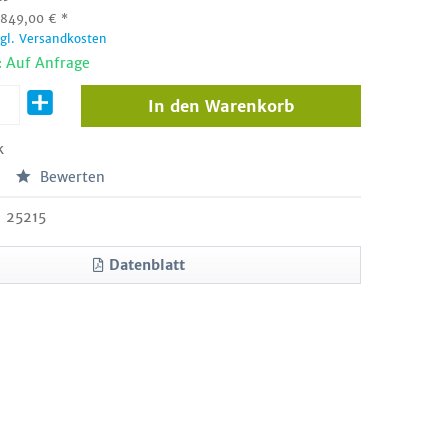
:
849,00
€
*
zgl. Versandkosten
: Auf Anfrage
In den
Warenkorb
k
Bewerten
25215
Datenblatt