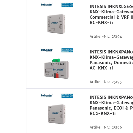
INTESIS INKNXLGE
KNX-Klima-Gateway
Commercial & VRF l
RC-KNX-1i
Artikel-Nr.:
25194
INTESIS INKNXPAN
KNX-Klima-Gateway
Panasonic, Domestic
AC-KNX-1i
Artikel-Nr.:
25195
INTESIS INKNXPAN
KNX-Klima-Gateway
Panasonic, ECOi & P
RC2-KNX-1i
Artikel-Nr.:
25196