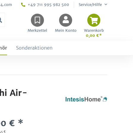
24.com
+49 711 995 982 500
Service/Hilfe
Merkzettel
Mein Konto
Warenkorb
0,00 €*
hör
Sonderaktionen
i Air-
0 € *
45 €