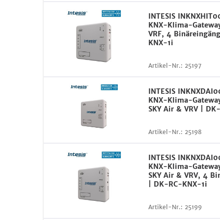
INTESIS INKNXHIT
KNX-Klima-Gateway 
VRF, 4 Binäreingän
KNX-1i
Artikel-Nr.:
25197
INTESIS INKNXDAI
KNX-Klima-Gateway 
SKY Air & VRV | D
Artikel-Nr.:
25198
INTESIS INKNXDAI0
KNX-Klima-Gateway 
SKY Air & VRV, 4 Bi
| DK-RC-KNX-1i
Artikel-Nr.:
25199