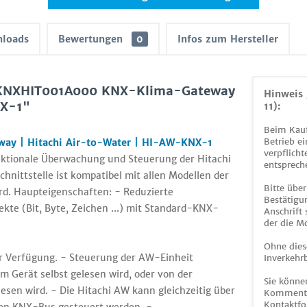
loads
Bewertungen
0
Infos zum Hersteller
INKNXHIT001A000 KNX-Klima-Gateway
Hinweis 
NX-1"
11):
Beim Kauf
Betrieb ei
y | Hitachi Air-to-Water | HI-AW-KNX-1
verpflicht
ektionale Überwachung und Steuerung der Hitachi
entsprech
ittstelle ist kompatibel mit allen Modellen der
Bitte über
ird. Haupteigenschaften: - Reduzierte
Bestätigun
te (Bit, Byte, Zeichen ...) mit Standard-KNX-
Anschrift
der die M
Ohne dies
zur Verfügung. - Steuerung der AW-Einheit
Inverkehrb
 Gerät selbst gelesen wird, oder von der
Sie könne
en wird. - Die Hitachi AW kann gleichzeitig über
Kommentar
Kontaktfo