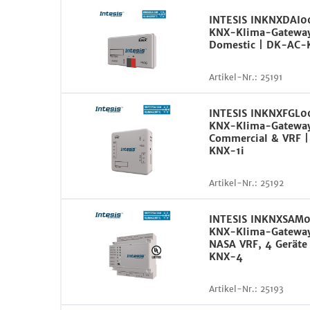
INTESIS INKNXDAI0
KNX-Klima-Gateway 
Domestic | DK-AC-
Artikel-Nr.:
25191
INTESIS INKNXFGL
KNX-Klima-Gateway 
Commercial & VRF |
KNX-1i
Artikel-Nr.:
25192
INTESIS INKNXSAM
KNX-Klima-Gateway
NASA VRF, 4 Gerät
KNX-4
Artikel-Nr.:
25193