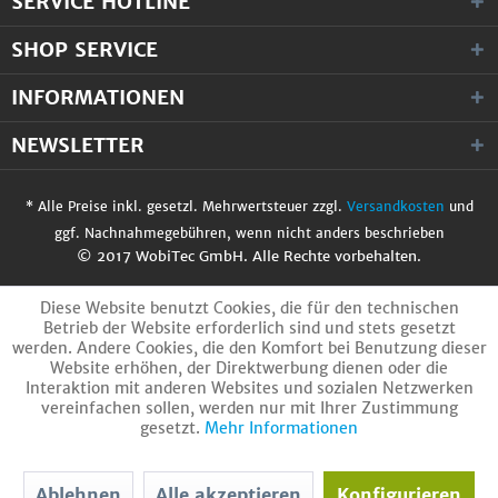
SERVICE HOTLINE
SHOP SERVICE
INFORMATIONEN
NEWSLETTER
* Alle Preise inkl. gesetzl. Mehrwertsteuer zzgl.
Versandkosten
und
ggf. Nachnahmegebühren, wenn nicht anders beschrieben
© 2017 WobiTec GmbH. Alle Rechte vorbehalten.
Diese Website benutzt Cookies, die für den technischen
Betrieb der Website erforderlich sind und stets gesetzt
werden. Andere Cookies, die den Komfort bei Benutzung dieser
Website erhöhen, der Direktwerbung dienen oder die
Interaktion mit anderen Websites und sozialen Netzwerken
vereinfachen sollen, werden nur mit Ihrer Zustimmung
gesetzt.
Mehr Informationen
Ablehnen
Alle akzeptieren
Konfigurieren