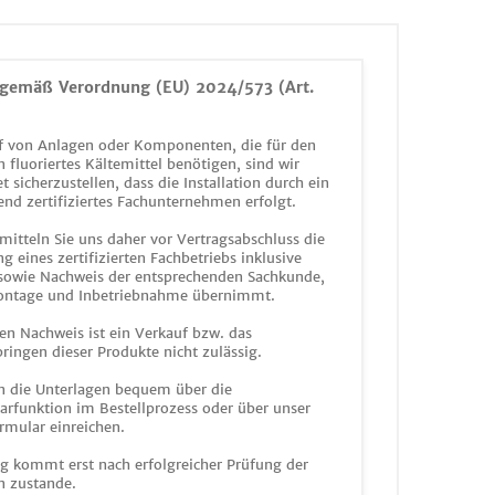
gemäß Verordnung (EU) 2024/573 (Art.
 von Anlagen oder Komponenten, die für den
n fluoriertes Kältemittel benötigen, sind wir
et sicherzustellen, dass die Installation durch ein
end zertifiziertes Fachunternehmen erfolgt.
mitteln Sie uns daher vor Vertragsabschluss die
g eines zertifizierten Fachbetriebs inklusive
 sowie Nachweis der entsprechenden Sachkunde,
ontage und Inbetriebnahme übernimmt.
en Nachweis ist ein Verkauf bzw. das
ringen dieser Produkte nicht zulässig.
n die Unterlagen bequem über die
funktion im Bestellprozess oder über unser
rmular einreichen.
ag kommt erst nach erfolgreicher Prüfung der
n zustande.