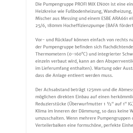
Die Pumpengruppe PROFI MIX EN001 ist eine ein
Heizkreise wie Fußbodenheizung, Wandheizung,
Mischer aus Messing und einem ESBE ARA661 elek
25/6, 180mm Hocheffizienzpumpe (BAFA förderf
Vor- und Rücklauf können einfach von rechts n
der Pumpengruppe befinden sich flachdichtende 
Thermometern (0-160°C) und integrierter Schwe
einzeln verbaut wird, kann an den Absperrventi
im Lieferumfang enthalten). Wartung oder Aust
dass die Anlage entleert werden muss.
Der Achsabstand beträgt 125mm und die Abmess
möglichen direkten Einbau auf einen herkömmlic
Reduzierstücke (Überwurfmutter 1 ½“ auf 1“ I
Klima im Inneren der Dämmung, so dass keine W
umzuschalten. Wenn mehrere Pumpengruppen de
Verteilerbalken eine formschöne, perfekte Einhe