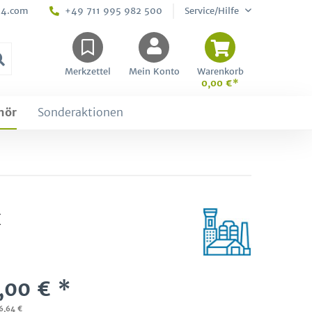
24.com
+49 711 995 982 500
Service/Hilfe
Merkzettel
Mein Konto
Warenkorb
0,00 €*
hör
Sonderaktionen
x
,00 € *
96,64 €