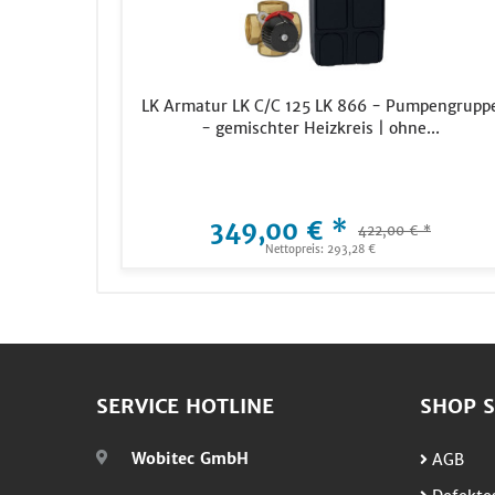
LK Armatur LK C/C 125 LK 866 - Pumpengrupp
- gemischter Heizkreis | ohne...
349,00 € *
422,00 € *
Nettopreis: 293,28 €
SERVICE HOTLINE
SHOP S
Wobitec GmbH
AGB