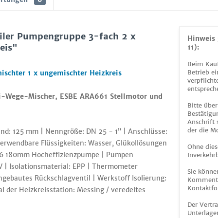
iler Pumpengruppe 3-fach 2 x
Hinweis 
eis"
11):
Beim Kauf
Betrieb ei
schter 1 x ungemischter Heizkreis
verpflicht
entsprech
ei-Wege-Mischer, ESBE ARA661 Stellmotor und
Bitte über
Bestätigun
Anschrift
der die M
d: 125 mm | Nenngröße: DN 25 - 1” | Anschlüsse:
Verwendbare Flüssigkeiten: Wasser, Glükollösungen
Ohne dies
/6 180mm Hocheffizienzpumpe | Pumpen
Inverkehrb
| Isolationsmaterial: EPP | Thermometer
Sie könne
gebautes Rückschlagventil | Werkstoff Isolierung:
Kommentar
Kontaktfo
l der Heizkreisstation: Messing / veredeltes
Der Vertr
Unterlage