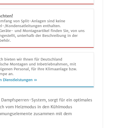
achten!
umfang von Split-Anlagen sind keine
el-/Kondensatleitungen enthalten.
Geräte- und Montageartikel finden Sie, von uns
estellt, unterhalb der Beschreibung in der
behör.
h bieten wir Ihnen für Deutschland
sche Montagen und Inbetriebnahmen, mit
igenen Personal, für Ihre Klimaanlage bzw.
mpe an.
n Dienstleistungen »
 Dampfsperren-System, sorgt für ein optimales
lich vom Heizmodus in den Kühlmodus
Dämmungselemente zusammen mit dem