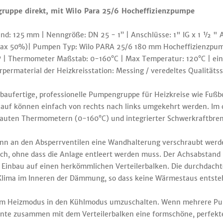
uppe direkt, mit Wilo Para 25/6 Hocheffizienzpumpe
: 125 mm | Nenngröße: DN 25 - 1” | Anschlüsse: 1" IG x 1 ½ " 
l max 50%)| Pumpen Typ: Wilo PARA 25/6 180 mm Hocheffizienzp
PP | Thermometer Maßstab: 0-160°C | Max Temperatur: 120°C | ein
rpermaterial der Heizkreisstation: Messing / veredeltes Qualitätss
baufertige, professionelle Pumpengruppe für Heizkreise wie Fuß
auf können einfach von rechts nach links umgekehrt werden. Im
ebauten Thermometern (0-160°C) und integrierter Schwerkraftbre
kann an den Absperrventilen eine Wandhalterung verschraubt werd
ch, ohne dass die Anlage entleert werden muss. Der Achsabstan
n Einbau auf einen herkömmlichen Verteilerbalken. Die durchda
Klima im Inneren der Dämmung, so dass keine Wärmestaus entste
 vom Heizmodus in den Kühlmodus umzuschalten. Wenn mehrere Pu
te zusammen mit dem Verteilerbalken eine formschöne, perfekte