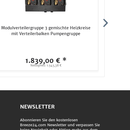
Modulverteilergruppe 3 gemischte Heizkreise
Daikin 
mit Verteilerbalken Pumpengruppe
1.839,00 € *
Nettopreis: 1.545,38 €
NEWSLETTER
Abonnieren Sie den kostenlosen
Breeze24.com Newsletter und verpassen Sie
keine Neuigkeit oder Aktion mehr aus dem