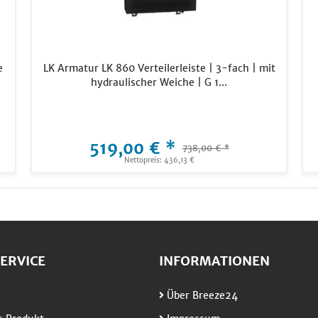
e
LK Armatur LK 860 Verteilerleiste | 3-fach | mit
hydraulischer Weiche | G 1...
519,00 € *
738,00 € *
Nettopreis: 436,13 €
ERVICE
INFORMATIONEN
Über Breeze24