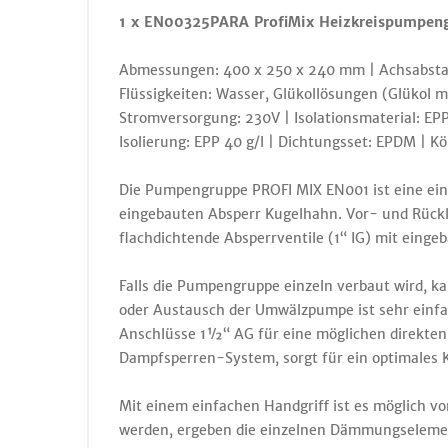
1 x EN00325PARA ProfiMix Heizkreispumpengr
Abmessungen: 400 x 250 x 240 mm | Achsabstand
Flüssigkeiten: Wasser, Glükollösungen (Glüko
Stromversorgung: 230V | Isolationsmaterial: E
Isolierung: EPP 40 g/l | Dichtungsset: EPDM | Kö
Die Pumpengruppe PROFI MIX EN001 ist eine ein
eingebauten Absperr Kugelhahn. Vor- und Rückl
flachdichtende Absperrventile (1“ IG) mit eing
Falls die Pumpengruppe einzeln verbaut wird, 
oder Austausch der Umwälzpumpe ist sehr einfa
Anschlüsse 1½“ AG für eine möglichen direkte
Dampfsperren-System, sorgt für ein optimales 
Mit einem einfachen Handgriff ist es möglich
werden, ergeben die einzelnen Dämmungselemen