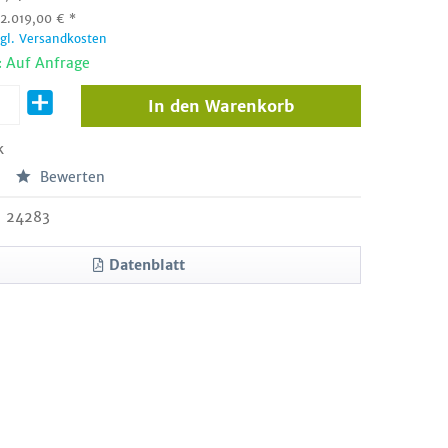
:
2.019,00
€
*
zgl. Versandkosten
: Auf Anfrage
In den
Warenkorb
k
Bewerten
24283
Datenblatt