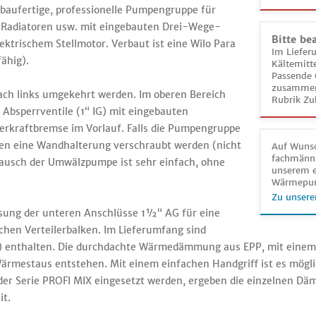
baufertige, professionelle Pumpengruppe für
 Radiatoren usw. mit eingebauten Drei-Wege-
Bitte be
trischem Stellmotor. Verbaut ist eine Wilo Para
Im Liefer
ähig).
Kältemitt
Passende 
zusammeng
ach links umgekehrt werden. Im oberen Bereich
Rubrik Zu
Absperrventile (1“ IG) mit eingebauten
rkraftbremse im Vorlauf. Falls die Pumpengruppe
len eine Wandhalterung verschraubt werden (nicht
Auf Wunsc
fachmänni
ausch der Umwälzpumpe ist sehr einfach, ohne
unserem e
Wärmepu
Zu unsere
ung der unteren Anschlüsse 1½“ AG für eine
hen Verteilerbalken. Im Lieferumfang sind
G) enthalten. Die durchdachte Wärmedämmung aus EPP, mit einem
ärmestaus entstehen. Mit einem einfachen Handgriff ist es mög
r Serie PROFI MIX eingesetzt werden, ergeben die einzelnen 
it.