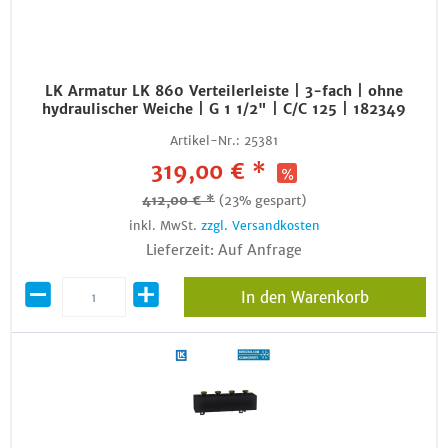
LK Armatur LK 860 Verteilerleiste | 3-fach | ohne
hydraulischer Weiche | G 1 1/2" | C/C 125 | 182349
Artikel-Nr.:
25381
319,00 € *
412,00 € *
(23% gespart)
inkl. MwSt.
zzgl. Versandkosten
Lieferzeit: Auf Anfrage
In den Warenkorb