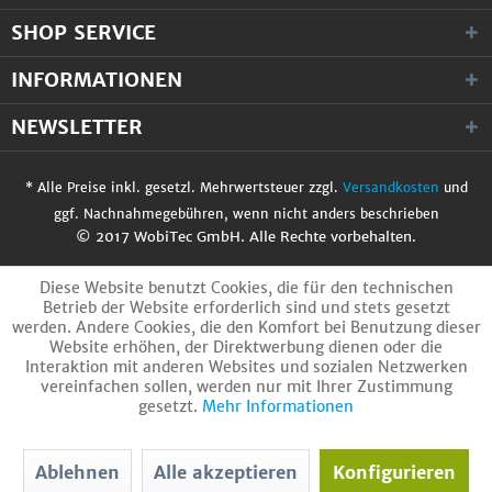
SHOP SERVICE
INFORMATIONEN
NEWSLETTER
* Alle Preise inkl. gesetzl. Mehrwertsteuer zzgl.
Versandkosten
und
ggf. Nachnahmegebühren, wenn nicht anders beschrieben
© 2017 WobiTec GmbH. Alle Rechte vorbehalten.
Diese Website benutzt Cookies, die für den technischen
Betrieb der Website erforderlich sind und stets gesetzt
werden. Andere Cookies, die den Komfort bei Benutzung dieser
Website erhöhen, der Direktwerbung dienen oder die
Interaktion mit anderen Websites und sozialen Netzwerken
vereinfachen sollen, werden nur mit Ihrer Zustimmung
gesetzt.
Mehr Informationen
Ablehnen
Alle akzeptieren
Konfigurieren