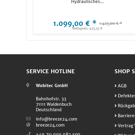
Hydraulisches...
1.099,00 € *
1.423,00 € *
Nettopreis: 923,53 €
SERVICE HOTLINE
SHOP S
Wobitec GmbH
AGB
Defektes
Bahnhofstr. 33
71111 Waldenbuch
Rückgab
Deutschland
Barriere
info@breeze24.com
breeze24.com
Vertrag 
+49 711 995 982 500