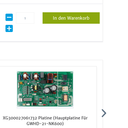
In den Warenkorb
XG300027061732 Platine (Hauptplatine Für
WI-FI SKY
GWHD-21-NK600)