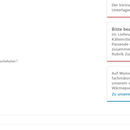
Der Vertr
Unterlage
Bitte be
Im Liefer
Kältemitt
Passende 
zusammeng
Rubrik Zu
vorbehalten !
Auf Wunsc
fachmänni
unserem e
Wärmepu
Zu unsere