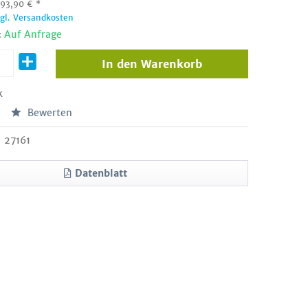
:
93,90
€
*
zgl. Versandkosten
: Auf Anfrage
In den
Warenkorb
k
Bewerten
27161
Datenblatt