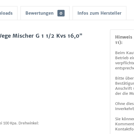
loads
Bewertungen
0
Infos zum Hersteller
ge Mischer G 1 1/2 Kvs 16,0"
Hinweis 
11):
Beim Kauf
Betrieb ei
verpflicht
entsprech
Bitte über
Bestätigun
Anschrift
der die M
Ohne dies
Inverkehrb
Sie könne
ei 100 Kpa. Drehwinkel:
Kommentar
Kontaktfo