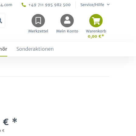
24.com
+49 711 995 982 500
Service/Hilfe
Merkzettel
Mein Konto
Warenkorb
0,00 €*
hör
Sonderaktionen
 € *
1 €