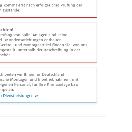
ag kommt erst nach erfolgreicher Prüfung der
n zustande.
achten!
umfang von Split-Anlagen sind keine
el-/Kondensatleitungen enthalten.
Geräte- und Montageartikel finden Sie, von uns
estellt, unterhalb der Beschreibung in der
behör.
h bieten wir Ihnen für Deutschland
sche Montagen und Inbetriebnahmen, mit
igenen Personal, für Ihre Klimaanlage bzw.
mpe an.
n Dienstleistungen »