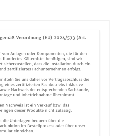
gemäß Verordnung (EU) 2024/573 (Art.
 von Anlagen oder Komponenten, die für den
n fluoriertes Kältemittel benötigen, sind wir
et sicherzustellen, dass die Installation durch ein
end zertifiziertes Fachunternehmen erfolgt.
mitteln Sie uns daher vor Vertragsabschluss die
g eines zertifizierten Fachbetriebs inklusive
 sowie Nachweis der entsprechenden Sachkunde,
ontage und Inbetriebnahme übernimmt.
en Nachweis ist ein Verkauf bzw. das
ringen dieser Produkte nicht zulässig.
n die Unterlagen bequem über die
funktion im Bestellprozess oder über unser
rmular einreichen.