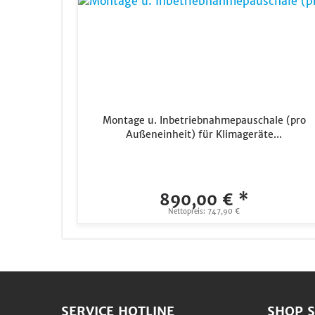
Montage u. Inbetriebnahmepauschale (pro
Außeneinheit) für Klimageräte...
890,00 € *
Nettopreis: 747,90 €
SERVICE HOTLINE
SHOP S