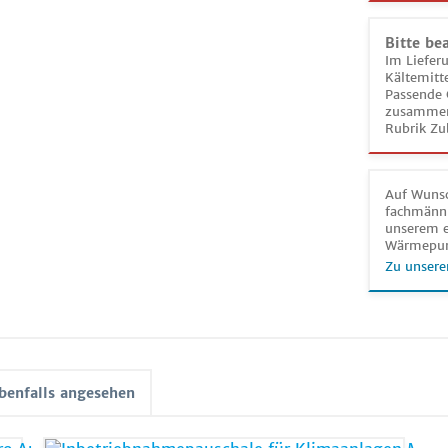
Bitte be
Im Liefer
Kältemitt
Passende 
zusammeng
Rubrik Zu
Auf Wunsc
fachmänni
unserem e
Wärmepu
Zu unsere
benfalls angesehen