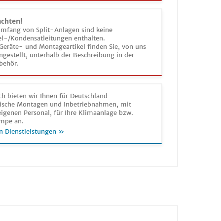
achten!
umfang von Split-Anlagen sind keine
el-/Kondensatleitungen enthalten.
Geräte- und Montageartikel finden Sie, von uns
estellt, unterhalb der Beschreibung in der
behör.
h bieten wir Ihnen für Deutschland
sche Montagen und Inbetriebnahmen, mit
igenen Personal, für Ihre Klimaanlage bzw.
mpe an.
n Dienstleistungen »