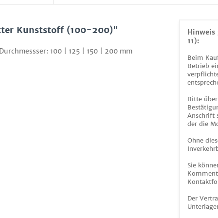
ter Kunststoff (100-200)"
Hinweis 
11):
 Durchmessser: 100 | 125 | 150 | 200 mm
Beim Kauf
Betrieb ei
verpflicht
entsprech
Bitte über
Bestätigun
Anschrift
der die M
Ohne dies
Inverkehrb
Sie könne
Kommentar
Kontaktfo
Der Vertr
Unterlage