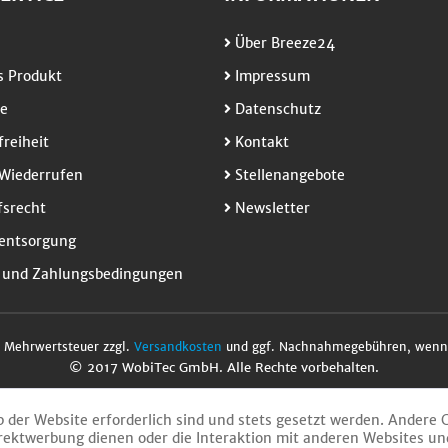
Über Breeze24
 Produkt
Impressum
e
Datenschutz
freiheit
Kontakt
Wiederrufen
Stellenangebote
srecht
Newsletter
entsorgung
 und Zahlungsbedingungen
l. Mehrwertsteuer zzgl.
Versandkosten
und ggf. Nachnahmegebühren, wenn 
© 2017 WobiTec GmbH. Alle Rechte vorbehalten.
b der Website erforderlich sind und stets gesetzt werden. Andere 
rektwerbung dienen oder die Interaktion mit anderen Websites un