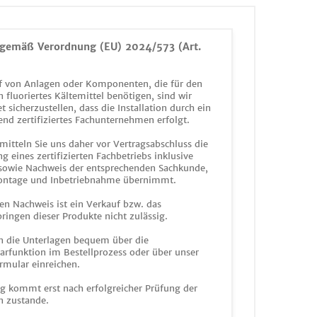
gemäß Verordnung (EU) 2024/573 (Art.
 von Anlagen oder Komponenten, die für den
n fluoriertes Kältemittel benötigen, sind wir
et sicherzustellen, dass die Installation durch ein
end zertifiziertes Fachunternehmen erfolgt.
mitteln Sie uns daher vor Vertragsabschluss die
g eines zertifizierten Fachbetriebs inklusive
 sowie Nachweis der entsprechenden Sachkunde,
ontage und Inbetriebnahme übernimmt.
en Nachweis ist ein Verkauf bzw. das
ringen dieser Produkte nicht zulässig.
n die Unterlagen bequem über die
funktion im Bestellprozess oder über unser
rmular einreichen.
ag kommt erst nach erfolgreicher Prüfung der
n zustande.