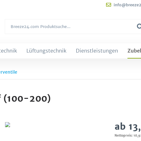
info@breeze
technik
Lüftungstechnik
Dienstleistungen
Zube
erventile
f (100-200)
ab 13
Nettopreis: 10,9