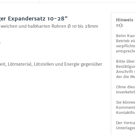
er Expandersatz 10-28"
Hinweis 
11):
n weichen und halbharten Rohren Ø 10 bis 28mm
Beim Kauf
Betrieb ei
n
verpflicht
entsprech
Bitte über
eit, Lötmaterial, Lötstellen und Energie gegenüber
Bestätigun
Anschrift
der die M
Ohne dies
Inverkehrb
Sie könne
Kommentar
Kontaktfo
Der Vertr
Unterlage