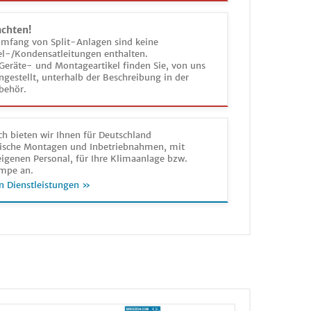
achten!
umfang von Split-Anlagen sind keine
el-/Kondensatleitungen enthalten.
Geräte- und Montageartikel finden Sie, von uns
estellt, unterhalb der Beschreibung in der
behör.
h bieten wir Ihnen für Deutschland
sche Montagen und Inbetriebnahmen, mit
igenen Personal, für Ihre Klimaanlage bzw.
mpe an.
n Dienstleistungen »