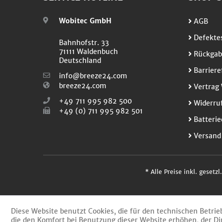
Wobitec GmbH
AGB
Defektes
Bahnhofstr. 33
71111 Waldenbuch
Rückgab
Deutschland
Barriere
info@breeze24.com
breeze24.com
Vertrag 
+49 711 995 982 500
Widerruf
+49 (0) 711 995 982 501
Batterie
Versand
* Alle Preise inkl. gesetz
Diese Website benutzt Cookies, die für den technischen Betrie
die den Komfort bei Benutzung dieser Website erhöhen, der Di