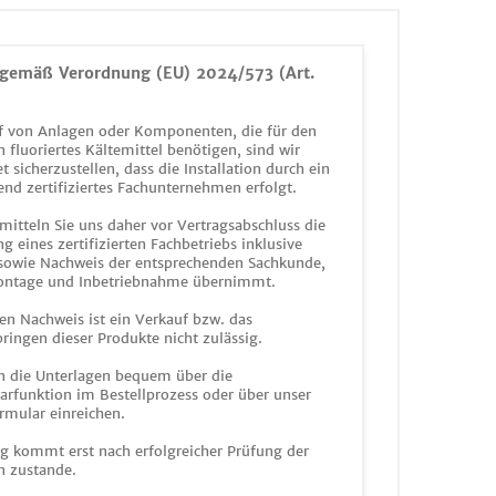
gemäß Verordnung (EU) 2024/573 (Art.
 von Anlagen oder Komponenten, die für den
n fluoriertes Kältemittel benötigen, sind wir
et sicherzustellen, dass die Installation durch ein
end zertifiziertes Fachunternehmen erfolgt.
mitteln Sie uns daher vor Vertragsabschluss die
g eines zertifizierten Fachbetriebs inklusive
 sowie Nachweis der entsprechenden Sachkunde,
ontage und Inbetriebnahme übernimmt.
en Nachweis ist ein Verkauf bzw. das
ringen dieser Produkte nicht zulässig.
n die Unterlagen bequem über die
funktion im Bestellprozess oder über unser
rmular einreichen.
ag kommt erst nach erfolgreicher Prüfung der
n zustande.