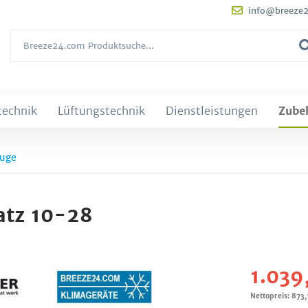
info@breeze
technik
Lüftungstechnik
Dienstleistungen
Zube
uge
atz 10-28
1.039
Nettopreis: 873,