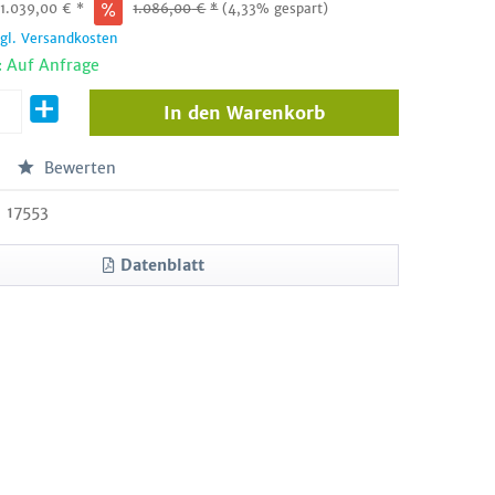
:
1.039,00
€
*
1.086,00
€
*
(4,33% gespart)
zgl. Versandkosten
: Auf Anfrage
In den
Warenkorb
Bewerten
17553
Datenblatt