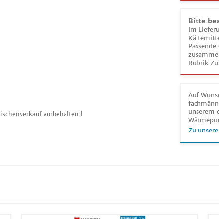
Bitte be
Im Liefer
Kältemitt
Passende 
zusammeng
Rubrik Zu
Auf Wunsc
fachmänni
unserem e
ischenverkauf vorbehalten !
Wärmepu
Zu unsere