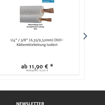
1/4" / 3/8" (6,35/9,52mm) DUO-
1/4
Kältemittelleitung isoliert
ab 11,90 € *
Nettopreis: 10,00 €
NEWSLETTER