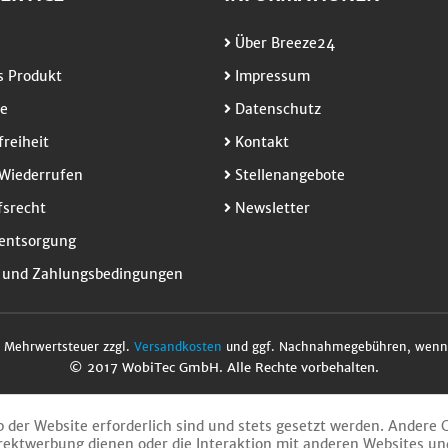
Über Breeze24
 Produkt
Impressum
e
Datenschutz
freiheit
Kontakt
Wiederrufen
Stellenangebote
srecht
Newsletter
entsorgung
 und Zahlungsbedingungen
l. Mehrwertsteuer zzgl.
Versandkosten
und ggf. Nachnahmegebühren, wenn 
© 2017 WobiTec GmbH. Alle Rechte vorbehalten.
b der Website erforderlich sind und stets gesetzt werden. Andere 
rektwerbung dienen oder die Interaktion mit anderen Websites un