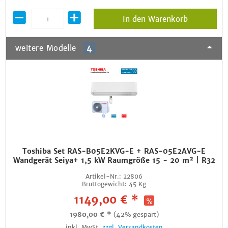
In den Warenkorb
weitere Modelle
4
Toshiba Set RAS-B05E2KVG-E + RAS-05E2AVG-E
Wandgerät Seiya+ 1,5 kW Raumgröße 15 - 20 m² | R32
Artikel-Nr.:
22806
Bruttogewicht:
45 Kg
1149,00 € *
1980,00 € *
(42% gespart)
inkl. MwSt.
zzgl. Versandkosten